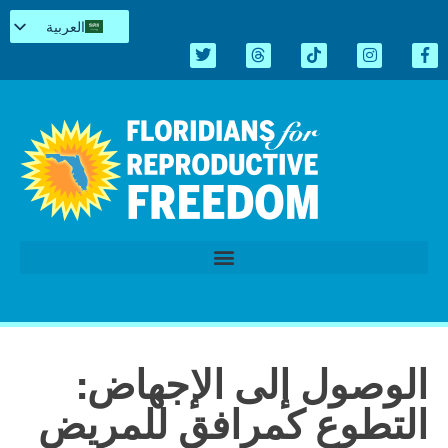
العربية
English
Español
Kreyòl
简体中文
Tiếng Việt
اردو
الدورة التشريعية 2026
الوصول إلى الإجهاض:
التطوع كمرافق للمريض