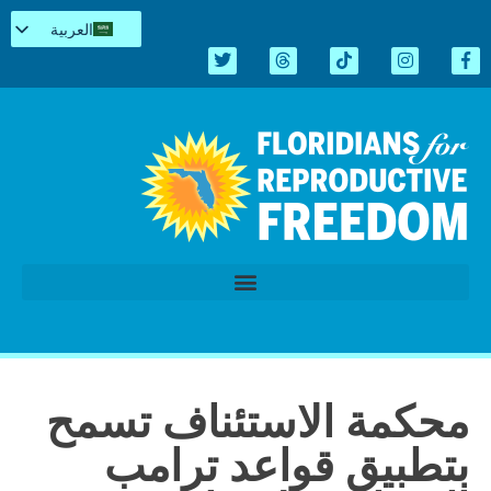
العربية
English
Español
Kreyòl
简体中文
Tiếng Việt
اردو
الدورة التشريعية 2026
محكمة الاستئناف تسمح
بتطبيق قواعد ترامب