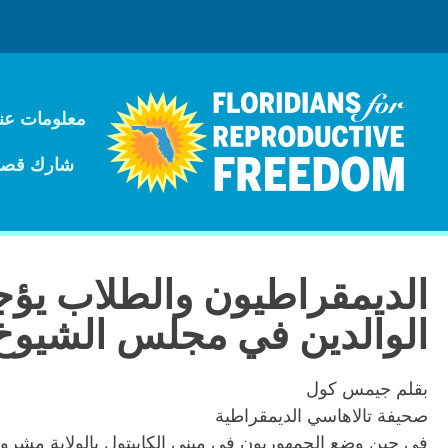
معلومات عنا
شارك قصت
الديمقراطيون والطلاب يؤج
الوالدين في مجلس الشيوخ ب
بقلم جيمس كول
صحيفة تالاهاسي الديمقراطية
في حين وضع الجمهوريون في مبنى الكابيتول بالولاية مشرو