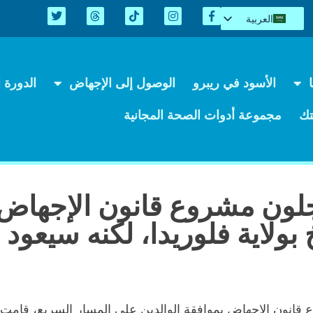
العربية
English
Español
Kreyòl
الأسود في ريبرو
الوصول إلى الإجهاض
الدورة ال
简体中文
Tiếng Việt
ك
مجموعة أدوات الصحة المجانية
اردو
لون مشروع قانون الإجهاض 
ولاية فلوريدا، لكنه سيعود
ع قانون الإجهاض بموافقة الوالدين على المسار السريع، قام