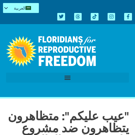
العربية
English
Español
Kreyòl
简体中文
Tiếng Việt
اردو
الدورة التشريعية 2026
"عيب عليكم": متظاهرون
يتظاهرون ضد مشروع