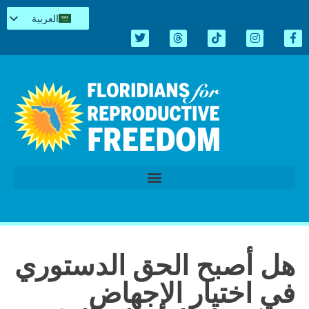
العربية
English
Español
Kreyòl
简体中文
Tiếng Việt
اردو
الدورة التشريعية 2026
هل أصبح الحق الدستوري
في اختيار الإجهاض