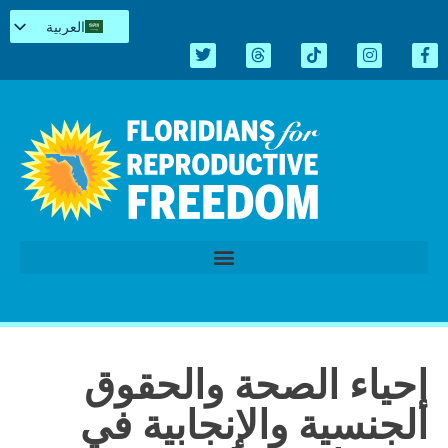
العربية
English
Español
Kreyòl
简体中文
Tiếng Việt
اردو
الدورة التشريعية 2026
إحياء الصحة والحقوق
الجنسية والإنجابية في