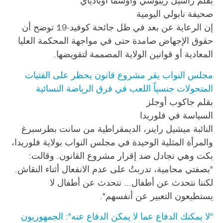
بقلم راشيل ريبوشي وأوشما أوبادياي
صحيفة نابولي اليومية
إن الرعاية عن بعد في ظل جائحة كوفيد-19 توضح أن
حقوق الإجهاض صامدة حتى في مواجهة المحكمة العليا
المعادية أو قوانين الولاية المصممة لتقويضها.
مجلس النواب يقر مشروع قانون يحظر على الفتيات
المتحولات جنسياً اللعب في فرق الرياضة النسائية
بقلم جاكوب أوجلز
السياسة في فلوريدا
النائبة ميشيل راينر، الديمقراطية من سانت بطرسبرغ
والمرأة المثلية الوحيدة في مجلس النواب بولاية فلوريدا،
بكت وهي تجادل ضد إقرار مشروع القانون. وقالت:
"بصفتي محامية، تدربتُ على عدم الانفعال أثناء النقاش.
لكننا نتحدث عن أطفال... نتحدث عن أطفال لا
يستطيعون التعبير عن أنفسهم".
"لا يمكنك الدفاع عما لا يمكن الدفاع عنه": الجمهوريون