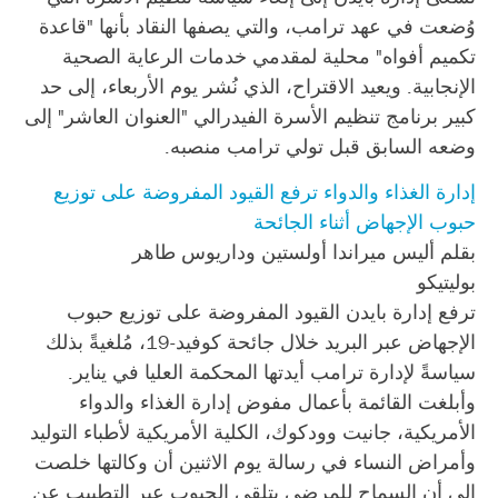
وُضعت في عهد ترامب، والتي يصفها النقاد بأنها "قاعدة
تكميم أفواه" محلية لمقدمي خدمات الرعاية الصحية
الإنجابية. ويعيد الاقتراح، الذي نُشر يوم الأربعاء، إلى حد
كبير برنامج تنظيم الأسرة الفيدرالي "العنوان العاشر" إلى
وضعه السابق قبل تولي ترامب منصبه.
إدارة الغذاء والدواء ترفع القيود المفروضة على توزيع
حبوب الإجهاض أثناء الجائحة
بقلم أليس ميراندا أولستين وداريوس طاهر
بوليتيكو
ترفع إدارة بايدن القيود المفروضة على توزيع حبوب
الإجهاض عبر البريد خلال جائحة كوفيد-19، مُلغيةً بذلك
سياسةً لإدارة ترامب أيدتها المحكمة العليا في يناير.
وأبلغت القائمة بأعمال مفوض إدارة الغذاء والدواء
الأمريكية، جانيت وودكوك، الكلية الأمريكية لأطباء التوليد
وأمراض النساء في رسالة يوم الاثنين أن وكالتها خلصت
إلى أن السماح للمرضى بتلقي الحبوب عبر التطبيب عن