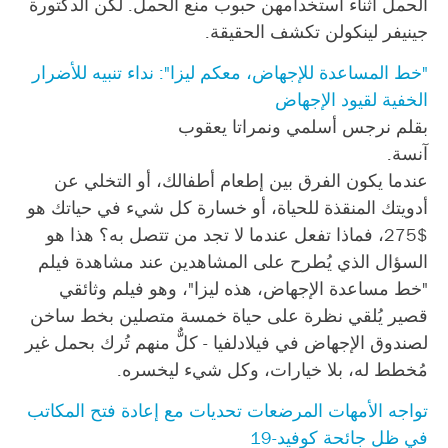
الحمل أثناء استخدامهن حبوب منع الحمل. لكن الدكتورة
جينيفر لينكولن تكشف الحقيقة.
"خط المساعدة للإجهاض، معكم ليزا": نداء تنبيه للأضرار
الخفية لقيود الإجهاض
بقلم نرجس أسلمي ونمراتا يعقوب
آنسة.
عندما يكون الفرق بين إطعام أطفالك، أو التخلي عن
أدويتك المنقذة للحياة، أو خسارة كل شيء في حياتك هو
$275، فماذا تفعل عندما لا تجد من تتصل به؟ هذا هو
السؤال الذي يُطرح على المشاهدين عند مشاهدة فيلم
"خط مساعدة الإجهاض، هذه ليزا"، وهو فيلم وثائقي
قصير يُلقي نظرة على حياة خمسة متصلين بخط ساخن
لصندوق الإجهاض في فيلادلفيا - كلٌّ منهم تُرك بحمل غير
مُخطط له، بلا خيارات، وكل شيء ليخسره.
تواجه الأمهات المرضعات تحديات مع إعادة فتح المكاتب
في ظل جائحة كوفيد-19