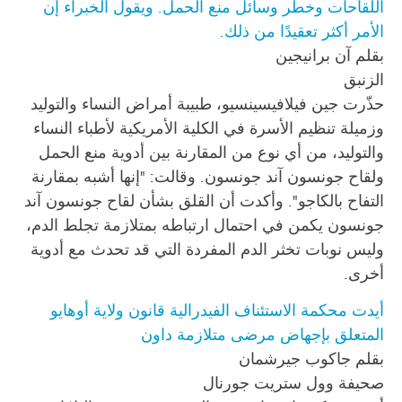
اللقاحات وخطر وسائل منع الحمل. ويقول الخبراء إن
الأمر أكثر تعقيدًا من ذلك.
بقلم آن برانيجين
الزنبق
حذّرت جين فيلافيسينسيو، طبيبة أمراض النساء والتوليد
وزميلة تنظيم الأسرة في الكلية الأمريكية لأطباء النساء
والتوليد، من أي نوع من المقارنة بين أدوية منع الحمل
ولقاح جونسون آند جونسون. وقالت: "إنها أشبه بمقارنة
التفاح بالكاجو". وأكدت أن القلق بشأن لقاح جونسون آند
جونسون يكمن في احتمال ارتباطه بمتلازمة تجلط الدم،
وليس نوبات تخثر الدم المفردة التي قد تحدث مع أدوية
أخرى.
أيدت محكمة الاستئناف الفيدرالية قانون ولاية أوهايو
المتعلق بإجهاض مرضى متلازمة داون
بقلم جاكوب جيرشمان
صحيفة وول ستريت جورنال