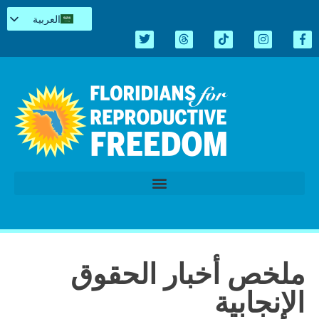
العربية
English
Español
Kreyòl
简体中文
Tiếng Việt
اردو
الدورة التشريعية 2026
ملخص أخبار الحقوق
الإنجابية