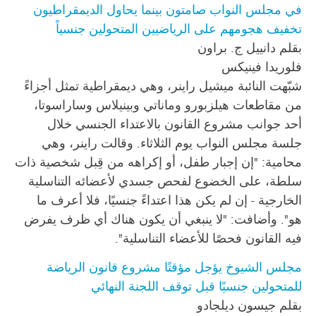
في مجلس النواب صامتون بينما يحاول الديمقراطيون
تخفيف هجومهم على الرياضيين المتحولين جنسياً
بقلم دانييل ج. براون
فلوريدا فينيكس
شبّهت النائبة ميشيل راينر، وهي ديمقراطية تمثل أجزاءً
من مقاطعات هيلزبورو وماناتي وبينيلاس وساراسوتا،
أحد جوانب مشروع القانون بالاعتداء الجنسي خلال
جلسة مجلس النواب يوم الثلاثاء. وقالت راينر، وهي
محامية: "إن إجبار طفل، أو إكراهه من قِبل شخصية ذات
سلطة، على الخضوع لفحص جسدي لأعضائه التناسلية
الخارجية - إن لم يكن هذا اعتداءً جنسيًا، فلا أعرف ما
هو". وأضافت: "لا ينبغي أن يكون هناك أي ظرف يفرض
فيه القانون فحصًا للأعضاء التناسلية".
مجلس الشيوخ يؤجل مؤقتًا مشروع قانون الرياضة
للمتحولين جنسيًا قبل توقف اللجنة النهائي
بقلم جيسون ديلجادو