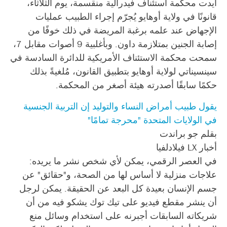
أيدت محكمة استئناف فيدرالية منقسمة، يوم الثلاثاء،
قانونًا في ولاية أوهايو يُجرّم إجراء الطبيب عمليات
الإجهاض عند علمه برغبة المريضة في ذلك خوفًا من
إصابة الجنين بمتلازمة داون. وبأغلبية 9 أصوات مقابل 7،
سمحت محكمة الاستئناف الأمريكية للدائرة السادسة في
سينسيناتي لولاية أوهايو بتطبيق القانون، مُلغيةً بذلك
حكمًا سابقًا أصدرته هيئة أصغر من المحكمة.
يقول طبيب أمراض النساء والتوليد إن التربية الجنسية
في الولايات المتحدة "محرجة تمامًا"
بقلم جو براندت
أخبار LX فيلادلفيا
في العصر الرقمي، يمكن لأي شخص نشر ما يريده:
علاجات منزلية لا أساس لها من الصحة، و"حقائق" عن
جسم الإنسان بعيدة كل البعد عن الحقيقة. يمكن لرجل
أن ينشر مقطع فيديو على تيك توك يشكو فيه من أن
شريكاته السابقات أجبرنه على استخدام وسائل منع