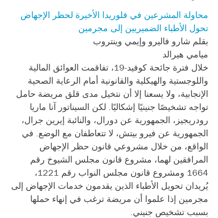
محاولة المشرعين في فلوريدا الأخيرة لحظر الإجهاض
تحول الأطباء الضميريين إلى مجرمين
بقلم شارو فاليرو وإيمي وينتروب
ميامي هيرالد
خلال فترة جائحة كوفيد-19، تفاقمت العوائق المالية
واللوجستية والهيكلية والقانونية أمام الرعاية الصحية
الإنجابية، ولا يسعنا إلا أن نتخيل مدى قلق مريضة حامل
تواجه تشخيصًا جنينيًا إشكاليًا. لكن السيناتور آنا ماريا
رودريجيز، الجمهورية عن دورال، والنائبة إيرين جرال،
الجمهورية عن فيرو بيتش، لا تتعاطفان مع الوضع. في
الواقع، من خلال مشروعي قانون حظر الإجهاض
المرافقين لهما، مشروع قانون مجلس الشيوخ رقم
1664 ومشروع قانون مجلس النواب رقم 1221،
يُريدان تحويل الأطباء الذين يقدمون خدمات الإجهاض إلى
مجرمين إذا علموا أن مريضة ترغب في إنهاء حملها
بسبب تشخيص جنيني.