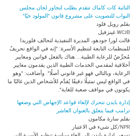
النائبة كات كاماك تتقدم بطلب لتجاوز لجان مجلس
النواب للتصويت على مشروع قانون "المولود حيًا"
بقلم رويل فلود
WCJB غينزفيل
قالت لورا جودهو، المديرة التنفيذية لتحالف فلوريدا
للمنظمات التابعة لتنظيم الأسرة: "إنه في الواقع تحريفٌ
مُحرِّضٌ للرعاية الطبية... هناك بالفعل قوانين ومعايير
أخلاقية لمقدمي الخدمات الطبية الذين يقدمون معايير
الرعاية، وبالتالي فهو غير قانوني أصلًا". وأضافت: "وهو
في الواقع ليس تمثيلًا دقيقًا يُقدَّم للأشخاص الذين غالبًا ما
يكونون في مواقف صعبة للغاية".
إدارة بايدن تتحرك لإلغاء قواعد الإجهاض التي وضعها
ترامب فيما يتعلق بالعنوان العاشر
بقلم سارة مكامون
NPR/كل شيء في الاعتبار
تسعى إدارة بايدن إلى إلغاء سياسة تنظيم الأسرة التي