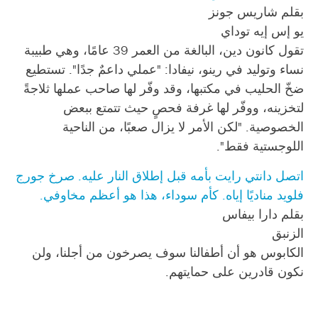
بقلم شاريس جونز
يو إس إيه توداي
تقول كانون دين، البالغة من العمر 39 عامًا، وهي طبيبة
نساء وتوليد في رينو، نيفادا: "عملي داعمٌ جدًا". تستطيع
ضخّ الحليب في مكتبها، وقد وفّر لها صاحب عملها ثلاجةً
لتخزينه، ووفّر لها غرفة فحصٍ حيث تتمتع ببعض
الخصوصية. "لكن الأمر لا يزال صعبًا، من الناحية
اللوجستية فقط".
اتصل دانتي رايت بأمه قبل إطلاق النار عليه. صرخ جورج
فلويد مناديًا إياه. كأم سوداء، هذا هو أعظم مخاوفي.
بقلم دارا بيفاس
الزنبق
الكابوس هو أن أطفالنا سوف يصرخون من أجلنا، ولن
نكون قادرين على حمايتهم.