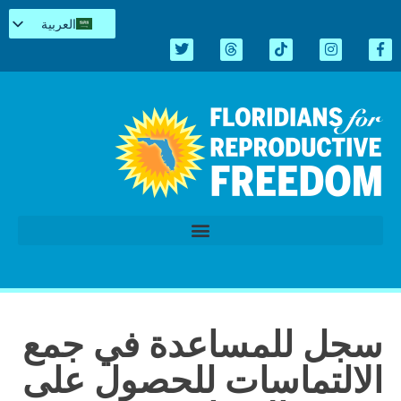
العربية
English
Español
Kreyòl
简体中文
Tiếng Việt
اردو
الدورة التشريعية 2026
سجل للمساعدة في جمع
الالتماسات للحصول على