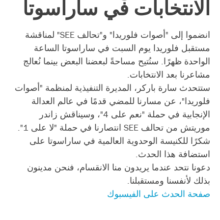
الانتخابات في ساراسوتا
انضموا إلى "أصوات فلوريدا" و"تحالف SEE" لمناقشة
مستقبل فلوريدا يوم السبت في ساراسوتا الساعة
الواحدة ظهرًا. سنُتيح مساحةً لبعضنا البعض بينما نُعالج
مشاعرنا بعد الانتخابات.
ستتحدث سارة باركر، المديرة التنفيذية لمنظمة "أصوات
فلوريدا"، عن مسارنا للمضي قدمًا في عالم العدالة
الإنجابية في حملة "نعم على 4"، وسيناقش زاندر
موريتش من تحالف SEE انتصارنا في حملة "لا على 1".
شكرًا للكنيسة الوحدوية العالمية في ساراسوتا على
استضافة هذا الحدث.
دعونا نتحد عندما يريدون منا الانقسام، فنحن مدينون
بذلك لأنفسنا ومستقبلنا.
صفحة الحدث على الفيسبوك