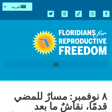
العربية
English
Español
Kreyòl
简体中文
Tiếng Việt
اردو
الدورة التشريعية 2026
٨ نوفمبر: مسارٌ للمضي
قدمًا، نقاشٌ ما بعد