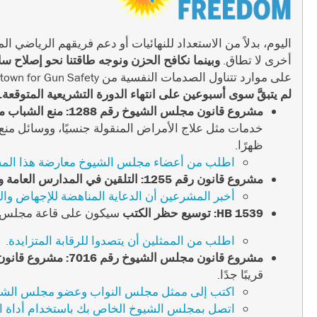
اليوم، بدلاً من الاستعداد للنهائيات أو دعم فريقهم الرياضي 
أخرى لا تطاق.
وبينما نكافح الحزن ونوجه طاقتنا نحو إصلاح س
على موارد تتناول الصدمات النفسية من Everytown for Gun Safety،
لم يتبقَّ سوى أسبوعين على انتهاء الدورة التشريعية المتوقعة. 
مشروع قانون مجلس الشيوخ رقم 1288: منع الشباب من الحصول على الرعاية الصحية
خدمات مثل علاج الأمراض المنقولة جنسيًا، ووسائل منع 
ظهرًا.
اطلب من أعضاء مجلس الشيوخ معارضة هذا المش
مشروع قانون رقم 1255: التلقين في المدارس العامة وإلغاء تمويل المناصرة
أخبر المشرعين أن الدعاية المناهضة للإجهاض وال
HB 1539: توسيع حظر الكتب
سيكون على قاعة مجلس ا
اطلب من الممثلين أن يتصدوا للرقابة المتزايدة.
مشروع قانون مجلس الشيوخ رقم 7016: مشروع قانون الهجمات على التعديلات التي يقودها المواطنون
قريبًا جدًا.
اكتب إلى ممثل مجلس النواب وعضو مجلس الشيو
اتصل بمجلس الشيوخ الخاص بك باستخدام أداة ال