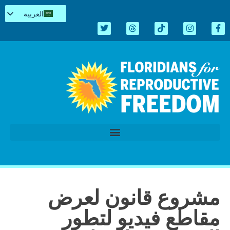
العربية
English
Español
Kreyòl
简体中文
Tiếng Việt
اردو
الدورة التشريعية 2026
مشروع قانون لعرض
مقاطع فيديو لتطور