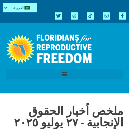
العربية
English
Español
Kreyòl
简体中文
Tiếng Việt
اردو
الدورة التشريعية 2026
ملخص أخبار الحقوق
الإنجابية - ٢٧ يوليو ٢٠٢٥