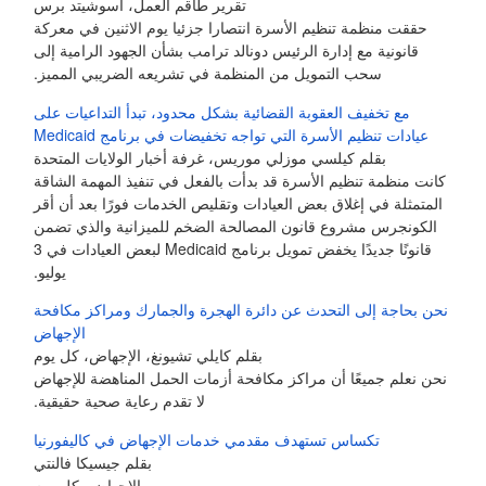
تقرير طاقم العمل، أسوشيتد برس
حققت منظمة تنظيم الأسرة انتصارا جزئيا يوم الاثنين في معركة
قانونية مع إدارة الرئيس دونالد ترامب بشأن الجهود الرامية إلى
سحب التمويل من المنظمة في تشريعه الضريبي المميز.
مع تخفيف العقوبة القضائية بشكل محدود، تبدأ التداعيات على
عيادات تنظيم الأسرة التي تواجه تخفيضات في برنامج Medicaid
بقلم كيلسي موزلي موريس، غرفة أخبار الولايات المتحدة
كانت منظمة تنظيم الأسرة قد بدأت بالفعل في تنفيذ المهمة الشاقة
المتمثلة في إغلاق بعض العيادات وتقليص الخدمات فورًا بعد أن أقر
الكونجرس مشروع قانون المصالحة الضخم للميزانية والذي تضمن
قانونًا جديدًا يخفض تمويل برنامج Medicaid لبعض العيادات في 3
يوليو.
نحن بحاجة إلى التحدث عن دائرة الهجرة والجمارك ومراكز مكافحة
الإجهاض
بقلم كايلي تشيونغ، الإجهاض، كل يوم
نحن نعلم جميعًا أن مراكز مكافحة أزمات الحمل المناهضة للإجهاض
لا تقدم رعاية صحية حقيقية.
تكساس تستهدف مقدمي خدمات الإجهاض في كاليفورنيا
بقلم جيسيكا فالنتي
الإجهاض، كل يوم