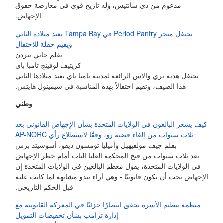
مدعوم من دي سانتيس، وله تاريخ قوي في معارضة حقوق
الإجهاض.
يحتفل متجر Period Pantry في Tampa Bay بعيد ميلاده الثاني
ويقيم حفلة للاحتفال
بقلم جاني بيردن
كريتيف لوفينج تامبا باي
تحتفل هدية بري والاس الرائعة لمدينة تامبا باي بعيد ميلادها الثاني
هذا الصيف، وتقيم احتفالاً بهذه المناسبة في سيمينول هايتس.
وطني
كيف يشعر البالغون في الولايات المتحدة بشأن الإجهاض القانوني بعد
ثلاث سنوات من إلغاء قضية رو، وفقًا لاستطلاع رأي AP-NORC
بقلم جيف مولفيهيل وأميليا تومسون ديفو، أسوشيتد برس
بعد ثلاث سنوات من فتح المحكمة العليا الباب أمام حظر الإجهاض
في الولايات المتحدة، يقول معظم البالغين في الولايات المتحدة إن
الإجهاض يجب أن يكون قانونيًا - وهي آراء تبدو مشابهة لما كانت عليه
قبل الحكم التاريخي.
منظمة تنظيم الأسرة تحقق انتصارًا جزئيًا في المعركة القانونية مع
إدارة ترامب بشأن تخفيضات التمويل