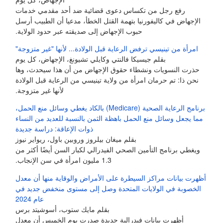
رفع رجل من تكساس دعوى قضائية ضد أحد مقدمي خدمات
الإجهاض في كاليفورنيا بتهمة القتل الخطأ، مدعيا أن الطبيب أرسل
حبوب الإجهاض إلى صديقته عبر حدود الولاية.
امرأة من تينيسي ترفض الرعاية قبل الولادة... لأنها "غير متزوجة"
بقلم جيسيكا فالنتي وكايلي تشيونغ، الإجهاض، كل يوم
حذرت النسويات ونشطاء حقوق الإجهاض من أن هذا سيحدث، وها
نحن ذا: تم حرمان امرأة من ولاية تينيسي من الرعاية قبل الولادة
لأنها غير متزوجة.
برنامج الرعاية الصحية (Medicare) بالكاد يغطي وسائل منع الحمل،
مما يجعل وسائل منع الحمل باهظة الثمن بالنسبة للعديد من النساء
ذوات الإعاقة: دراسة جديدة
بقلم ميغان بيلروز وروبين باول، ريواير نيوز
ويغطي برنامج التأمين الصحي الفيدرالي لكبار السن أيضًا أكثر من
1.3 مليون امرأة في سن الإنجاب.
أظهرت بيانات مراكز السيطرة على الأمراض والوقاية منها أن معدل
الخصوبة في الولايات المتحدة وصل إلى مستوى منخفض جديد في
عام 2024
بقلم مايك ستوب، أسوشيتد برس
أظهرت بيانات فيدرالية جديدة صدرت يوم الخميس أن معدل