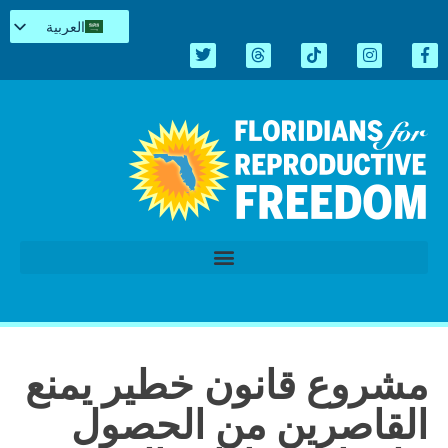
العربية
English
Español
Kreyòl
简体中文
Tiếng Việt
اردو
الدورة التشريعية 2026
مشروع قانون خطير يمنع
القاصرين من الحصول