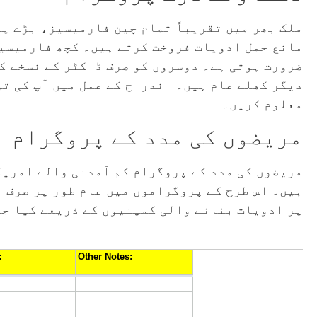
ملک بھر میں تقریباً تمام چین فارمیسیز، بڑے پ
مانع حمل ادویات فروخت کرتے ہیں۔ کچھ فارمیسیوں
ضرورت ہوتی ہے۔ دوسروں کو صرف ڈاکٹر کے نسخے کی
دیگر کھلے عام ہیں۔ اندراج کے عمل میں آپ کی تو
معلوم کریں۔
مریضوں کی مدد کے پروگرام
مریضوں کی مدد کے پروگرام کم آمدنی والے امریک
ہیں۔
اس طرح کے پروگراموں میں عام طور پر صرف 
پر ادویات بنانے والی کمپنیوں کے ذریعے کیا جا