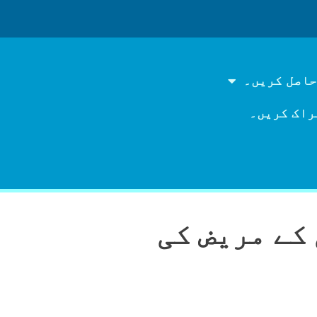
حاصل کریں۔
راک کریں۔
کے مریض کی