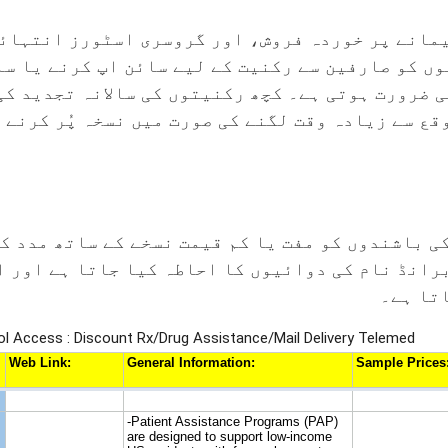
یمانے پر خوردہ فروش، اور گروسری اسٹورز انتہائ
 کو صارفین سے رکنیت کے لیے سائن اپ کرنے یا سال
 ضرورت ہوتی ہے۔ کچھ رکنیتوں کی سالانہ تجدید کی
قع سے زیادہ وقت لگنے کی صورت میں نسخہ پُر کرنے س
ی باشندوں کو مفت یا کم قیمت نسخے کے ساتھ مدد ک
برانڈ نام کی دوائیوں کا احاطہ کیا جاتا ہے اور 
تا ہے۔