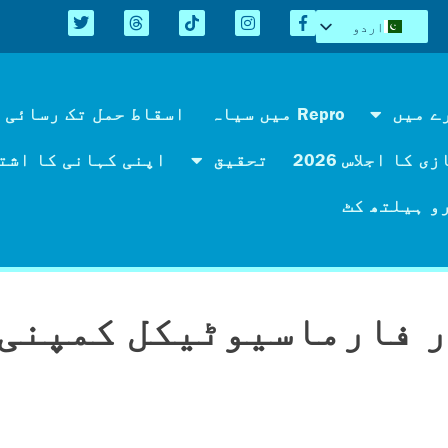
اردو
English
Español
Kreyòl
ے میں
Repro میں سیاہ
اسقاط حمل تک رسائی 
简体中文
 کا اجلاس 2026
تحقیق
اپنی کہانی کا اشت
Tiếng Việt
العربية
و ہیلتھ کٹ
 فارماسیوٹیکل کمپنی 