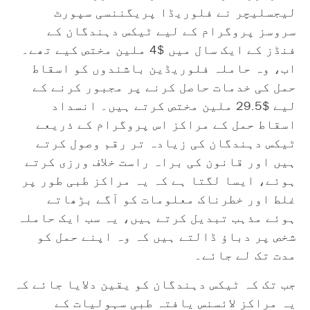
لیجسلیچر نے فلوریڈا پریگننسی سپورٹ
سروسز پروگرام کے لیے ٹیکس دہندگان کے
فنڈز کے ایک سال میں $4 ملین مختص کیے تھے۔
اب، وہ حاملہ فلوریڈین باشندوں کو اسقاط
حمل کی خدمات حاصل کرنے پر مجبور کرنے کے
لیے $29.5 ملین مختص کرتے ہیں۔ انسداد
اسقاط حمل کے مراکز اس پروگرام کے ذریعے
ٹیکس دہندگان کی زیادہ تر رقم وصول کرتے
ہیں اور قانون کی براہ راست خلاف ورزی کرتے
ہوئے، ایسا لگتا ہے کہ یہ مراکز طبی طور پر
غلط اور خطرناک معلومات کو آگے بڑھاتے
ہوئے مذہب تبدیل کرتے ہیں، یہ سب ایک حاملہ
شخص پر دباؤ ڈالتے ہیں کہ وہ اپنے حمل کو
مدت تک لے جائے۔
جب تک کہ ٹیکس دہندگان کو یقین دلایا جائے کہ
یہ مراکز لائسنس یافتہ طبی سہولیات کے