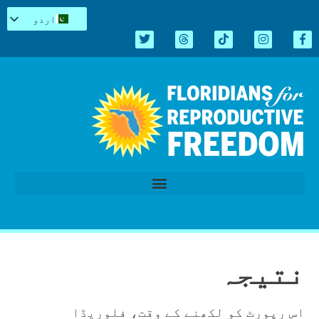
اردو
English
Español
Kreyòl
简体中文
Tiếng Việt
العربية
Repro میں سیاہ
قانون سازی کا اجلاس 2026
نتیجہ
اس رپورٹ کو لکھنے کے وقت، فلوریڈا