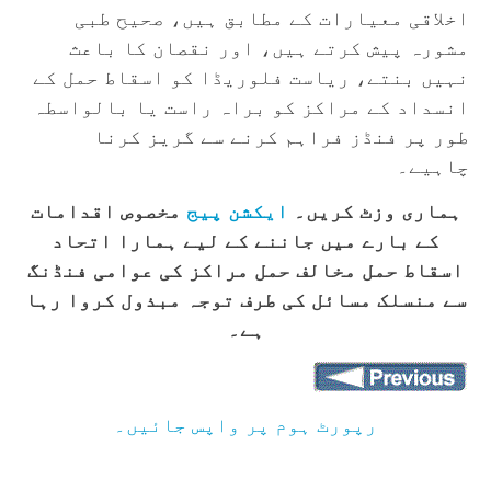
اخلاقی معیارات کے مطابق ہیں، صحیح طبی
مشورہ پیش کرتے ہیں، اور نقصان کا باعث
نہیں بنتے، ریاست فلوریڈا کو اسقاط حمل کے
انسداد کے مراکز کو براہ راست یا بالواسطہ
طور پر فنڈز فراہم کرنے سے گریز کرنا
چاہیے۔
ہماری وزٹ کریں۔
ایکشن پیج
مخصوص اقدامات
کے بارے میں جاننے کے لیے ہمارا اتحاد
اسقاط حمل مخالف حمل مراکز کی عوامی فنڈنگ
سے منسلک مسائل کی طرف توجہ مبذول کروا رہا
ہے۔
رپورٹ ہوم پر واپس جائیں۔