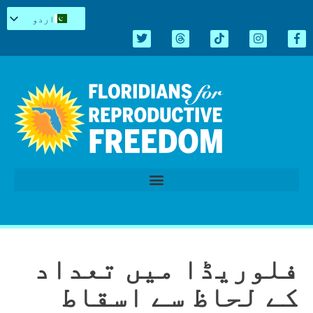
اردو
English
Español
Kreyòl
简体中文
Tiếng Việt
العربية
Repro میں سیاہ
قانون سازی کا اجلاس 2026
فلوریڈا میں تعداد
کے لحاظ سے اسقاط