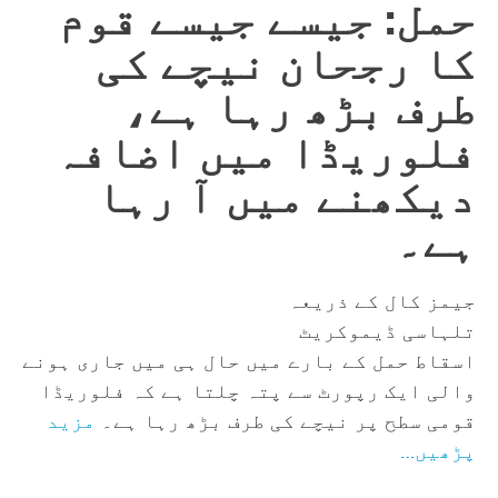
حمل: جیسے جیسے قوم
کا رجحان نیچے کی
طرف بڑھ رہا ہے،
فلوریڈا میں اضافہ
دیکھنے میں آ رہا
ہے۔
جیمز کال کے ذریعہ
تلہاسی ڈیموکریٹ
اسقاط حمل کے بارے میں حال ہی میں جاری ہونے
والی ایک رپورٹ سے پتہ چلتا ہے کہ فلوریڈا
قومی سطح پر نیچے کی طرف بڑھ رہا ہے۔
مزید
پڑھیں…