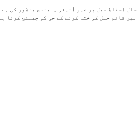
سال اسقاط حمل پر غیر آئینی پابندی منظور کی ہے 