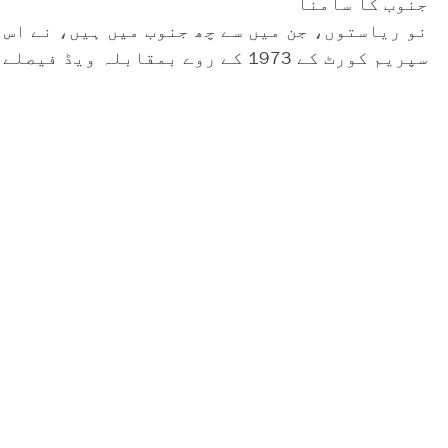
جنوب کا سامنا
نو ریاستوں، جن میں سے چھ جنوب میں ہیں، نے اس 
سپریم کورٹ کے 1973 کے روے بمقابلہ ویڈ فیصلے میں قائم حمل کو ختم کرنے کے حق کو چیلنج کرنا ہے۔