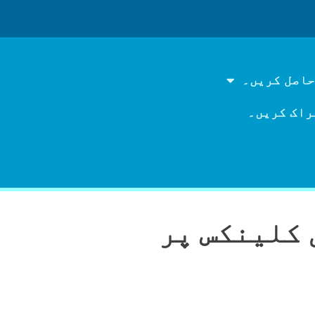
حاصل کریں۔
راک کریں۔
 کلینکس پر