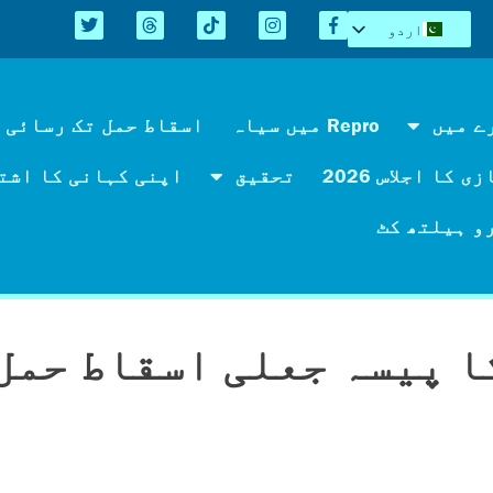
اردو
English
Español
Kreyòl
ے میں
Repro میں سیاہ
اسقاط حمل تک رسائی 
简体中文
 کا اجلاس 2026
تحقیق
اپنی کہانی کا اشت
Tiếng Việt
العربية
و ہیلتھ کٹ
ا پیسہ جعلی اسقاط حمل