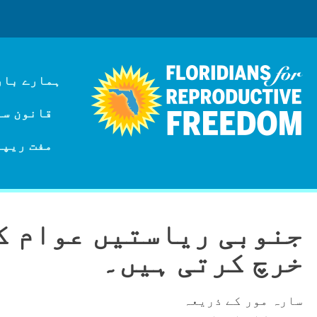
ہمارے بار
قانون سازی
مفت ریپر
جنوبی ریاستیں عوام ک
خرچ کرتی ہیں۔
سارہ مور کے ذریعہ