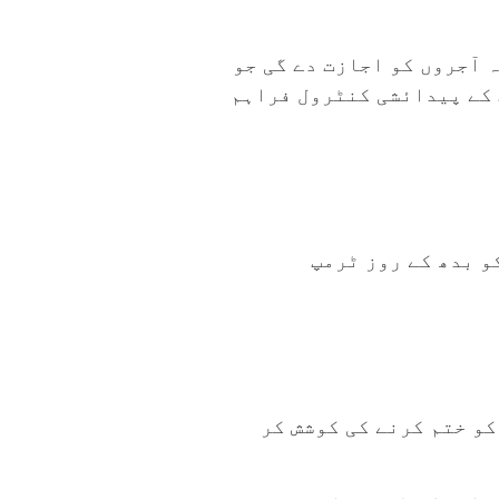
 آجروں کو اجازت دے گی جو
 کے پیدائشی کنٹرول فراہم
و بدھ کے روز ٹرمپ
پر قابو پانے کے فائدے کو ختم کرنے کی کوشش کر