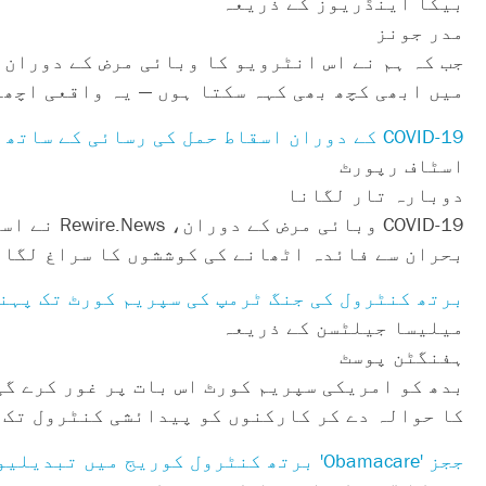
بیکا اینڈریوز کے ذریعہ
مدر جونز
جب کہ ہم نے اس انٹرویو کا وبائی مرض کے دوران 
میں ابھی کچھ بھی کہہ سکتا ہوں — یہ واقعی اچھا
COVID-19 کے دوران اسقاط حمل کی رسائی کے ساتھ گیمز کھیلنا
اسٹاف رپورٹ
دوبارہ تار لگانا
COVID-19 
بحران سے فائدہ اٹھانے کی کوششوں کا سراغ لگای
برتھ کنٹرول کی جنگ ٹرمپ کی سپریم کورٹ تک پہن
میلیسا جیلٹسن کے ذریعہ
ہفنگٹن پوسٹ
بدھ کو امریکی سپریم کورٹ اس بات پر غور کرے گی
کا حوالہ دے کر کارکنوں کو پیدائشی کنٹرول تک 
ججز 'Obamacare' برتھ کنٹرول کوریج میں تبدیلیوں سے محتاط ہیں۔