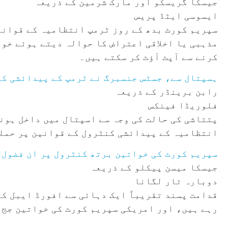
جیسکا گریسکو اور مارک شرمین کے ذریعہ
ایسوسی ایٹڈ پریس
سپریم کورٹ بدھ کے روز ٹرمپ انتظامیہ کے قوانین
مذہبی یا اخلاقی اعتراض کا حوالہ دیتے ہوئے خوا
کرنے سے آپٹ آؤٹ کر سکتے ہیں۔
ہسپتال سے، جسٹس جنسبرگ نے ٹرمپ کے پیدائشی کن
رابن برینڈر کے ذریعہ
فلوریڈا فینکس
پتتاشی کی حالت کی وجہ سے اسپتال میں داخل ہون
انتظامیہ کے پیدائشی کنٹرول کے قوانین پر حملہ
سپریم کورٹ کی خواتین برتھ کنٹرول پر ان فضول 
جیسکا میسن پیکلو کے ذریعہ
دوبارہ تار لگانا
رہے ہیں، اور امریکی سپریم کورٹ کی خواتین جج 