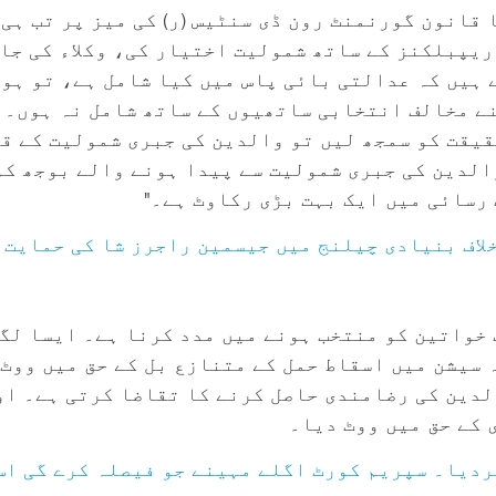
قانون گورنمنٹ رون ڈی سنٹیس (ر) کی میز پر تب ہی
ریپبلکنز کے ساتھ شمولیت اختیار کی، وکلاء کی جا
 ہیں کہ عدالتی بائی پاس میں کیا شامل ہے، تو ہو 
ے مخالف انتخابی ساتھیوں کے ساتھ شامل نہ ہوں۔ گ
قیقت کو سمجھ لیں تو والدین کی جبری شمولیت کے ق
الدین کی جبری شمولیت سے پیدا ہونے والے بوجھ کو
رسائی میں ایک بہت بڑی رکاوٹ ہے۔"
لاف بنیادی چیلنج میں جیسمین راجرز شا کی حمایت 
واتین کو منتخب ہونے میں مدد کرنا ہے۔ ایسا لگت
والدین کی رضامندی حاصل کرنے کا تقاضا کرتی ہے۔ ا
 کے حق میں ووٹ دیا۔
ردیا۔ سپریم کورٹ اگلے مہینے جو فیصلہ کرے گی اس