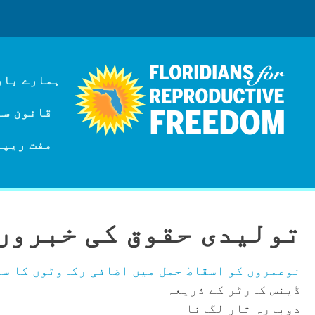
ہمارے بار
قانون سازی
مفت ریپر
تولیدی حقوق کی خبروں 
نوعمروں کو اسقاط حمل میں اضافی رکاوٹوں کا سا
ڈینس کارٹر کے ذریعہ
دوبارہ تار لگانا