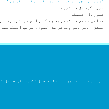
ٹرمپ اور جی او پی نے ایرا کو اپنانے کو روکنا 
لورا کیسلز کے ذریعہ
فلوریڈا فینکس
لیکن ابھی بھی وفاقی عدالتوں، ٹرمپ انتظامیہ،
العربية
ہمارے بارے میں
اسقاط حمل تک رسائی حاصل ک
Tiếng Việt
简体中文
Kreyòl
Español