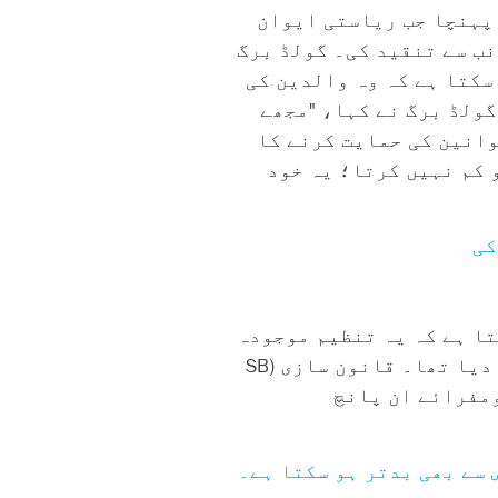
 پہنچا جب ریاستی ایوان
نب سے تنقید کی۔ گولڈ برگ
سکتا ہے کہ وہ والدین کی
ولڈ برگ نے کہا، "مجھے
وانین کی حمایت کرنے کا
 کم نہیں کرتا؛ یہ خود
کی
ا ہے کہ یہ تنظیم موجودہ
ڈیموکریٹس کو نشانہ بنا رہی ہے جنہوں نے گزشتہ سیشن میں اسقاط حمل کے متنازع بل کے حق میں ووٹ دیا تھا۔ قانون سازی (SB
ومفرائے ان پانچ
 سے بھی بدتر ہو سکتا ہے۔