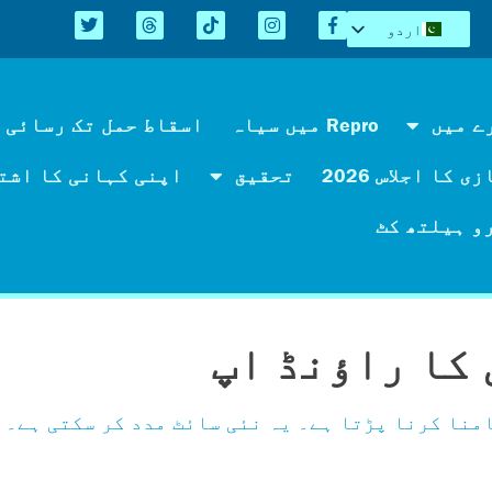
اردو
English
Español
Kreyòl
ے میں
Repro میں سیاہ
اسقاط حمل تک رسائی 
简体中文
 کا اجلاس 2026
تحقیق
اپنی کہانی کا اشت
Tiếng Việt
العربية
و ہیلتھ کٹ
کا راؤنڈ اپ
منا کرنا پڑتا ہے۔ یہ نئی سائٹ مدد کر سکتی ہے۔