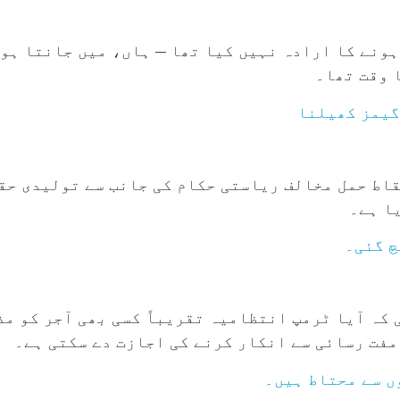
ہونے کا ارادہ نہیں کیا تھا — ہاں، میں جانتا ہو
 وقت تھا۔
وبائی مرض کے دوران، Rewire.News نے اسقاط حمل مخالف ریاستی حکام کی جانب 
ا ہے۔
چ گئی۔
 کہ آیا ٹرمپ انتظامیہ تقریباً کسی بھی آجر کو مذ
مفت رسائی سے انکار کرنے کی اجازت دے سکتی ہے۔