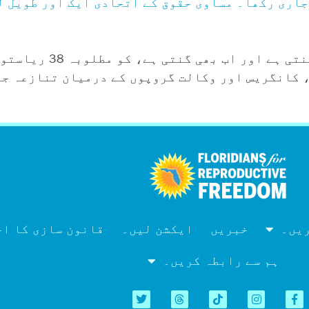
جاری رکھا۔ مساوی حقوق کے اتحادی ایک اور طویل ل
مساوی حقوق کی ترمیم، جو کہ 
 کانگریس اور وکالت گروپوں کے درمیان تنازعہ جا
ریں۔
خبریں
ایکشن لیں۔
قانون سازی کا اجلاس 
ہم سے رابطہ کریں۔