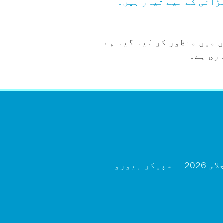
ڑائی کے لیے تیار ہیں۔
پانچ دہائیوں سے بنتی ہے اور اب بھی گنتی ہے، کو مطلوبہ 38 ریاستوں میں منظور کر لیا گیا ہے
ری ہے۔
2026
سپیکر بیورو