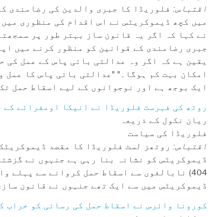
اقتباس:
فلوریڈا کا جبری والدین کی رضامندی کا 
میں کچھ ڈیموکریٹس نے اس اقدام کی منظوری میں 
نے کہا کہ اگر یہ قانون ساز بہتر طور پر سمجھتے
جبری رضامندی کے قوانین کو منظور کرنے میں اپن
یقین ہے کہ اگر وہ عدالتی بائی پاس کے عمل کی ح
امکان بہت کم ہوگا۔" "عدالتی بائی پاس کا عمل و
ایک بوجھ ہے اور نوجوانوں کے لیے اسقاط حمل تک 
روتھ کی فہرست فلوریڈا نے انیکا اومفرائے کے خ
ریان نکول کے ذریعہ
فلوریڈا کی سیاست
اقتباس:
روتھز لسٹ فلوریڈا کا مقصد ڈیموکریٹک خ
404) نابالغوں سے اسقاط حمل کروانے سے پہلے 
ڈیموکریٹس میں سے ایک تھے جنہوں نے قانون سازی
کورونا وائرس نے اسقاط حمل کی رسائی کو خراب ک