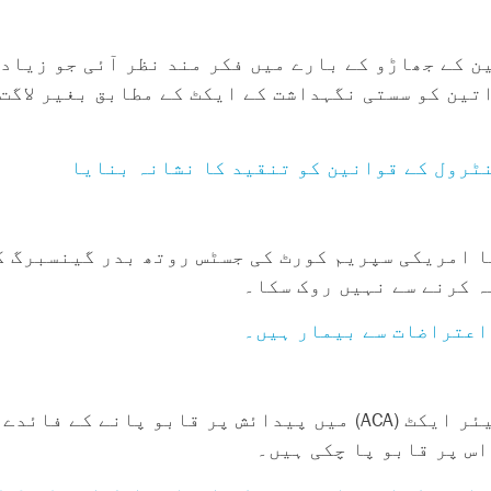
 کے جھاڑو کے بارے میں فکر مند نظر آئی جو زیادہ
تین کو سستی نگہداشت کے ایکٹ کے مطابق بغیر لاگت
ٹرول کے قوانین کو تنقید کا نشانہ بنایا
ا امریکی سپریم کورٹ کی جسٹس روتھ بدر گینسبرگ ک
 کرنے سے نہیں روک سکا۔
اعتراضات سے بیمار ہیں۔
قدامت پسند تقریباً ایک دہائی سے افورڈ ایبل کیئر ایکٹ (ACA) میں پیدائش 
اس پر قابو پا چکی ہیں۔