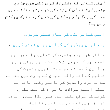
اپنی کہانی کا اشتراک کریں: کس طرح جامع
جنسی ایڈ نے آپ کی زندگی کو بہتر بنانے میں
مدد کی ہے؟ یا، رسائی کی کمی کیسے ایک چیلنج
رہی ہے؟
اپنی کہانی لکھ کر یہاں شیئر کریں۔
.
یا، اپنی ویڈیو کی کہانی یہاں شیئر کریں۔
.
مثالی طور پر، جنسیت کی تعلیم والدین اور
اسکولوں کے درمیان شراکت داری ہونی چاہیے۔
والدین کے ساتھ مواصلت انہیں جنسیت کی
تعلیم کے آنے والے اسباق کے بارے میں بتانے
سے نہ صرف والدین کو باخبر رکھا جاتا ہے
بلکہ انہیں سوالات یا مواد کا پیش نظارہ
کرنے کا موقع ملتا ہے۔ فلوریڈا میں، زیادہ
تر اضلاع پہلے سے ہی والدین کا ایک
نوٹیفکیشن لیٹر بھیجنے کی ضرورت ہے (جسے