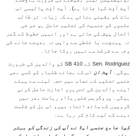
آپٹ آؤٹ کہا جاتا ہے)۔ آپٹ آؤٹ پالیسی اس
بات کو یقینی بناتی ہے کہ زیادہ تر طالب
علموں کو جنسیت کی تعلیم حاصل ہو جو فی
الحال پیش کی جاتی ہے اور انہیں خطوط کے گھر
نہ پہنچنے یا غلطی سے واپس نہ بھیجے جانے کی
وجہ سے شرکت سے نہیں روکا جاتا۔
Sen. Rodriguez کے SB 410 کو والدین کی ضرورت
ہوگی۔
آپٹ ان
اس کے بجائے طلباء کو کسی بھی
جنسی تعلیم کے نصاب میں حصہ لینے سے پہلے
اپنے والدین کی تحریری اجازت حاصل کرنی
ہوگی۔ پروگریس فلوریڈا، ریاست بھر میں
گروپوں کے ساتھ اتحاد میں، اس بل کو شکست
دینے کے لیے کام کر رہا ہے۔
کیا جامع جنسی ایڈ نے آپ کی زندگی کو بہتر