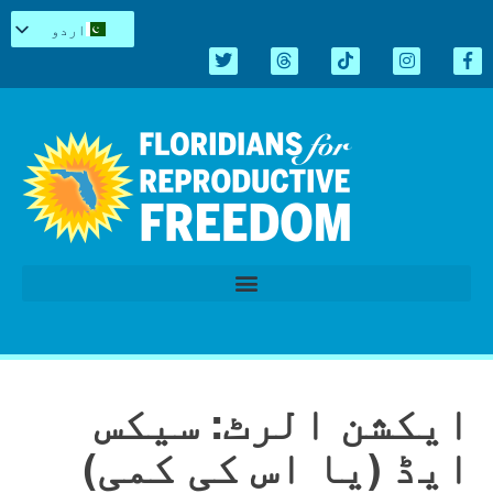
اردو
English
Español
Kreyòl
简体中文
Tiếng Việt
العربية
Repro میں سیاہ
قانون سازی کا اجلاس 2026
ایکشن الرٹ: سیکس
ایڈ (یا اس کی کمی)