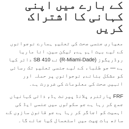
کے بارے میں اپنی
کہانی کا اشتراک
کریں
معیاری جنسی صحت کی تعلیم ہمارے نوجوانوں
کے لیے بہت اہم ہے، لیکن سین. انا ماریا
روڈریگوز (R-Miami-Dade) نے SB 410 دائر کیا
ہے — جو طلباء کے لیے جنسی تعلیم تک رسائی
کو مشکل بنانے، نوجوانوں پر حملہ اور
انہیں صحت کی معلومات کی ضرورت ہے۔
FRF پارٹنر، پلانڈ پیرنٹ ہڈ، ذاتی کہانیاں
جمع کر رہا ہے جو سکولوں میں جنسی ایڈ کی
اہمیت کو اجاگر کر رہا ہے جو قانون سازوں کے
ساتھ بات چیت میں استعمال کیا جائے گا۔