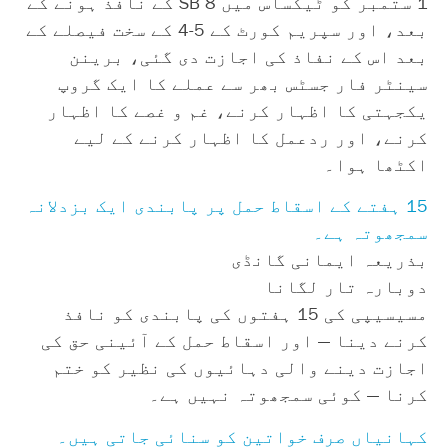
1 ستمبر کو ٹیکساس میں SB 8 کے نافذ ہونے کے
بعد، اور سپریم کورٹ کے 5-4 کے سخت فیصلے کے
بعد اس کے نفاذ کی اجازت دی گئی، برینن
سینٹر فار جسٹس بھر سے عملے کا ایک گروپ
یکجہتی کا اظہار کرنے، غم و غصے کا اظہار
کرنے، اور ردعمل کا اظہار کرنے کے لیے
اکٹھا ہوا۔
15 ہفتے کے اسقاط حمل پر پابندی ایک بزدلانہ
سمجھوتہ ہے۔
بذریعہ ایمانی گانڈی
دوبارہ تار لگانا
مسیسیپی کی 15 ہفتوں کی پابندی کو نافذ
کرنے دینا — اور اسقاط حمل کے آئینی حق کی
اجازت دینے والی دہائیوں کی نظیر کو ختم
کرنا — کوئی سمجھوتہ نہیں ہے۔
کہانیاں صرف خواتین کو سنائی جاتی ہیں۔