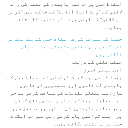
اسقاط حمل پر حالیہ پابندی کو ہفتہ کی رات
لائیو کے "ویک اینڈ اپڈیٹ" کے خاکے میں "گوبر
دی کلاؤن" کا لباس پہنا کر تنقید کا نشانہ
بنایا۔
جیسا کہ سپریم کورٹ اسقاط حمل کے معاملات پر
غور کرتی ہے، مقامی حکومتیں پابندیاں
لگاتی ہیں۔
جیکب فلٹن کے ذریعہ
این بی سی نیوز
جیسا کہ سپریم کورٹ ٹیکساس کے اسقاط حمل کے
پابندی کے قانون اور مسیسیپی کی قانون
سازی سے متعلق مقدمات کی سماعت کرتی ہے جو
رو بمقابلہ ویڈ کو براہ راست چیلنج کرتی
ہے، مقامی حکومتیں اپنے طور پر مستقل طور
پر ایسے قوانین پاس کرتی رہی ہیں جو اسقاط
حمل پر پابندی لگاتے ہیں۔