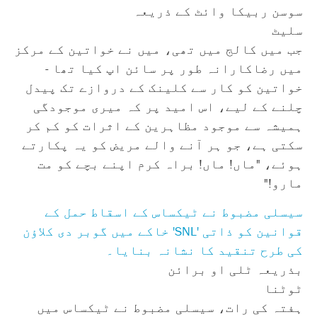
سوسن ربیکا وائٹ کے ذریعہ
سلیٹ
جب میں کالج میں تھی، میں نے خواتین کے مرکز
میں رضاکارانہ طور پر سائن اپ کیا تھا -
خواتین کو کار سے کلینک کے دروازے تک پیدل
چلنے کے لیے، اس امید پر کہ میری موجودگی
ہمیشہ سے موجود مظاہرین کے اثرات کو کم کر
سکتی ہے، جو ہر آنے والے مریض کو یہ پکارتے
ہوئے، "ماں! ماں! براہ کرم اپنے بچے کو مت
مارو!"
سیسلی مضبوط نے ٹیکساس کے اسقاط حمل کے
قوانین کو ذاتی 'SNL' خاکے میں گوبر دی کلاؤن
کی طرح تنقید کا نشانہ بنایا۔
بذریعہ ٹلی او برائن
ٹوٹنا
ہفتہ کی رات، سیسلی مضبوط نے ٹیکساس میں