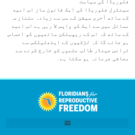
فلوریڈا کی سیاست
سینٹرل فلوریڈا کی ایک قانون ساز اس امید
کے ساتھ آخری سیشن کے سب سے زیادہ متنازعہ
مسائل میں سے ایک کو واپس لا رہی ہے اس امید
کے ساتھ کہ اس کے ریپبلکن ساتھیوں کو احساس
ہو جائے گا کہ لڑکیوں کے ایتھلیٹکس سے
ٹرانس جینڈر طالب علموں کو خارج کرنے سے
معاشی جرمانہ ہو سکتا ہے۔
العربية
Tiếng Việt
简体中文
Kreyòl
قانون سازی کا اجلاس 2026