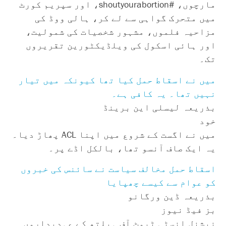
مارچوں، #shoutyourabortion، اور سپریم کورٹ
میں متحرک گواہی سے لے کر، ہالی ووڈ کی
مزاحیہ فلموں، مشہور شخصیات کی شمولیت،
اور ہائی اسکول کی ویلڈیکٹورین تقریروں
تک۔
میں نے اسقاط حمل کیا تھا کیونکہ میں تیار
نہیں تھا۔ یہ کافی ہے۔
بذریعہ لیسلی این برینڈ
خود
میں نے اگست کے شروع میں اپنا ACL پھاڑ دیا۔
یہ ایک صاف آنسو تھا، بالکل اڈے پر۔
اسقاط حمل مخالف سیاست نے سائنس کی خبروں
کو عوام سے کیسے چھپایا
بذریعہ ڈین ورگانو
بز فیڈ نیوز
نیشنل انسٹی ٹیوٹ آف ہیلتھ کے عہدیداروں