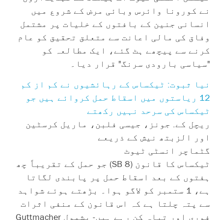
نے کورونا وائرس وبائی مرض کے شروع میں
انسانی جنین کے بافتوں کے خلیات پر مشتمل
وفاق کی مالی اعانت سے متعلق تحقیق کو عام
کرنے سے پیچھے ہٹ گئے، ایک مطالعہ کو
"سیاسی بارودی سرنگ" قرار دیا۔
نیا ثبوت: ٹیکساس کے رہائشیوں نے کم از کم
12 ریاستوں میں اسقاط حمل کروائے ہیں جو
ٹیکساس کی سرحد نہیں رکھتے
ریچل کے. جونز، جیسی فلبن، ماریل کرسٹین
اور الزبتھ نیش کے ذریعے
گٹماچر انسٹی ٹیوٹ
ٹیکساس کا قانون (SB 8) جو حمل کے تقریباً چھ
ہفتوں کے بعد اسقاط حمل پر پابندی لگاتا
ہے، 1 ستمبر کو لاگو ہوا۔ بڑھتے ہوئے شواہد
سے پتہ چلتا ہے کہ اس قانون کے منفی اثرات
فوری اور تباہ کن رہے ہیں- بشمول Guttmacher