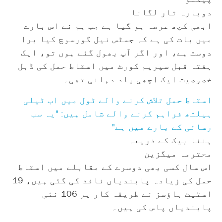
دوبارہ تار لگانا
ابھی کچھ عرصہ ہو گیا ہے جب ہم نے اس بارے
میں بات کی ہے کہ جسٹس نیل گورسوچ کیا برا
دوست ہے، اور اگر آپ بھول گئے ہوں تو، ایک
ہفتہ قبل سپریم کورٹ میں اسقاط حمل کی ڈبل
خصوصیت ایک اچھی یاد دہانی تھی۔
اسقاط حمل تلاش کرنے والے ٹول میں اب ٹیلی
ہیلتھ فراہم کرنے والے شامل ہیں: "یہ سب
رسائی کے بارے میں ہے"
ہننا بیک کے ذریعہ
محترمہ میگزین
اس سال کسی بھی دوسرے کے مقابلے میں اسقاط
حمل کی زیادہ پابندیاں نافذ کی گئی ہیں، 19
اسٹیٹ ہاؤسز نے طریقہ کار پر 106 نئی
پابندیاں پاس کی ہیں۔