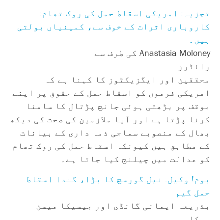
تجزیہ: امریکی اسقاط حمل کی روک تھام:
کاروباری اثرات کے خوف سے، کمپنیاں بولتی
ہیں۔
Anastasia Moloney کی طرف سے
رائٹرز
محققین اور ایگزیکٹوز کا کہنا ہے کہ
امریکی فرموں کو اسقاط حمل کے حقوق پر اپنے
موقف پر بڑھتی ہوئی جانچ پڑتال کا سامنا
کرنا پڑتا ہے اور آیا ملازمین کی صحت کی دیکھ
بھال کے منصوبے سماجی ذمہ داری کے بیانات
کے مطابق ہیں کیونکہ اسقاط حمل کی روک تھام
کو عدالت میں چیلنج کیا جاتا ہے۔
بوم! وکیل: نیل گورسچ کا بڑا، گندا اسقاط
حمل گیم
بذریعہ ایمانی گانڈی اور جیسیکا میسن
پیکلو