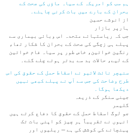
ہم سب کو امریکہ کے سیاہ ماؤں کی صحت کے
بحران کے بارے میں بات کرنی چاہئے۔
از انوشے حسین
ہارپر بازار
جب کہ ریاستہائے متحدہ اس وبائی بیماری سے
پہلے ہی زچگی کی صحت کے بحران کا شکار تھا،
رنگین خواتین، خاص طور پر سیاہ فام خواتین
کے لیے، حالات بد سے بدتر ہوتے چلے گئے۔
سنیچر نائٹ لائیو نے اسقاط حمل کے حقوق کی اس
طرح وضاحت کی جس سے آپ نے پہلے کبھی نہیں
دیکھا ہوگا۔
جینی سنگر کے ذریعہ
گلیمر
جو لوگ اسقاط حمل کے حقوق کا دفاع کرتے ہیں
انہوں نے تقریباً ہر چیز کو اپنی بات تک
پہنچانے کی کوشش کی ہے — ریلیوں اور