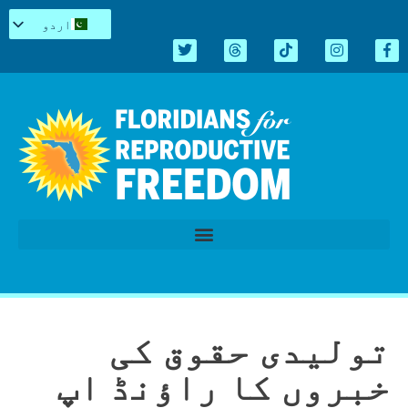
اردو
English
Español
Kreyòl
简体中文
Tiếng Việt
العربية
Repro میں سیاہ
قانون سازی کا اجلاس 2026
تولیدی حقوق کی
خبروں کا راؤنڈ اپ