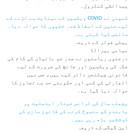
پیدائشی کنٹرول۔
کمپنی نے COVID ویکسین کے مینڈیٹ سے لڑنے کے
لیے جنین کے اسقاط شدہ خلیوں کا حوالہ دیا۔
سائنس کیا کہتی ہے۔
ہیلی فولر کے ذریعہ
میامی ہیرالڈ
درجنوں ریاستوں نے صدر جو بائیڈن کی کام کی
جگہ کی ویکسین اور جانچ کی ضرورت کے لیے
قانونی چیلنجز دائر کیے ہیں، جس میں
اتھارٹی کی کمی اور حکومتی حد سے تجاوز کا
حوالہ دیا گیا ہے۔
پچھلے سال کی ٹرانس جینڈر ایتھلیٹ پر
پابندی کو منسوخ کرنے کی قانون سازی کی
کوششیں بڑھ رہی ہیں۔
این گیگس کے ذریعہ