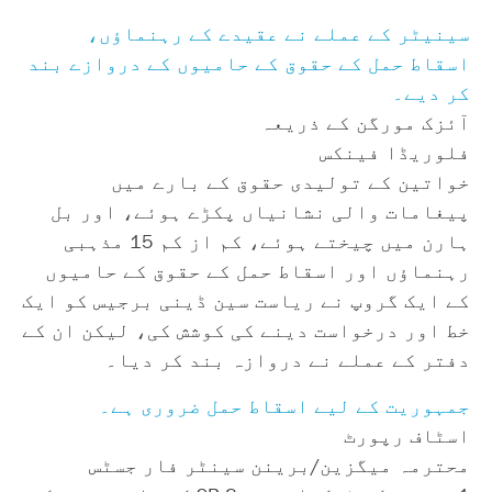
سینیٹر کے عملے نے عقیدے کے رہنماؤں،
اسقاط حمل کے حقوق کے حامیوں کے دروازے بند
کر دیے۔
آئزک مورگن کے ذریعہ
فلوریڈا فینکس
خواتین کے تولیدی حقوق کے بارے میں
پیغامات والی نشانیاں پکڑے ہوئے، اور بل
ہارن میں چیختے ہوئے، کم از کم 15 مذہبی
رہنماؤں اور اسقاط حمل کے حقوق کے حامیوں
کے ایک گروپ نے ریاست سین ڈینی برجیس کو ایک
خط اور درخواست دینے کی کوشش کی، لیکن ان کے
دفتر کے عملے نے دروازہ بند کر دیا۔
جمہوریت کے لیے اسقاط حمل ضروری ہے۔
اسٹاف رپورٹ
محترمہ میگزین/برینن سینٹر فار جسٹس