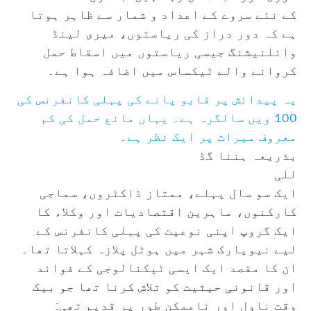
کے نئے سروے کے اعداد و شمار سے ظاہر ہوتا
ہے کہ دور دراز کی ریاستوں، میری لینڈ
وائلنیشنگ جیسی ریاستوں میں اسقاط حمل
کروانے والے ٹیکساس میں اضافہ ہوا ہے۔
یہ پیدائش پر قابو پانے کی پہلی کانفرنس کی
100 ویں سالگرہ ہے۔ یہاں مانع حمل کی کم
معروف میراث پر ایک نظر ہے۔
بذریعہ ہننا گڈ
للی
ایک سو سال پہلے، ممتاز ڈاکٹروں، سماجی
کارکنوں، ماہرین اقتصادیات اور وکلاء کا
ایک گروپ اپنی نوعیت کی پہلی کانفرنس کے
لیے نیویارک شہر میں ہوٹل پلازہ کہلاتا تھا۔
ان کا مقصد ایک ایسی ٹیکنالوجی کے فوائد
اور قانونی حیثیت کو تلاش کرنا تھا جو بیک
وقت ناول اور ناممکن طور پر قدیم تھی: