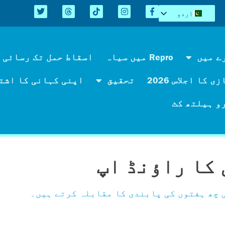
اردو
English
Español
Kreyòl
ے میں
Repro میں سیاہ
اسقاط حمل تک رسائی 
简体中文
 کا اجلاس 2026
تحقیق
اپنی کہانی کا اشت
Tiếng Việt
العربية
و ہیلتھ کٹ
کا راؤنڈ اپ
 چھ ہفتوں کی پابندی کا مقابلہ کرتے ہیں۔