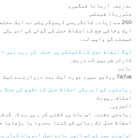
بذریعہ آریانا فیگیرو
فلوریڈا فینکس
250 سے زیادہ کانگریسی ڈیموکریٹس نے ایک مخت
ایک وفاقی جج کے اسقاط حمل کی گولی کی امریکی 
فیصلے کو واپس لے۔
لوگ اسقاط حمل کے کلینکس پر حملہ کر رہے ہیں اور TikTok پر خواتین کو 'بچاؤ' کر رہے 
کارٹر شرمین کے ذریعہ
نائب
TikTok ویڈیو میں، عورت ایک بند دروازے سے ٹیک لگاتی ہے، اس کا منہ عملی طور پر لکڑی کے اوپر سے گزرتا ہے۔
ریاستوں کو امریکی اسقاط حمل کے حقوق کی جنگ م
اسٹاف رپورٹ
الجزیرہ
ریاستی مقننہ اس بات پر کشتی کر رہی ہے کہ گزشت
اسقاط حمل تک رسائی کو کتنا محدود یا بڑھایا ج
تولیدی عمر کی خواتین مانع حمل ادویات کہاں سے