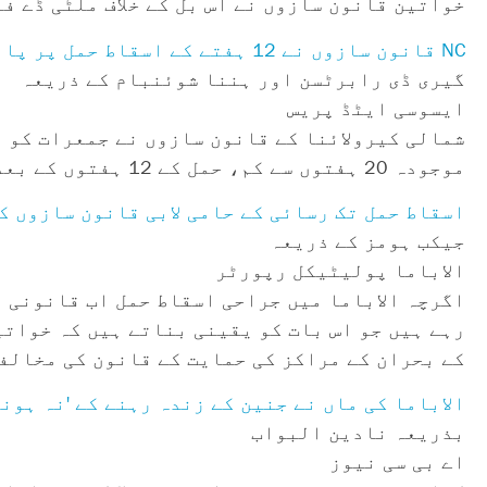
خواتین قانون سازوں نے اس بل کے خلاف ملٹی ڈے ف
NC قانون سازوں نے 12 ہفتے کے اسقاط حمل پر پابندی منظور کر لی۔ گورنر نے ویٹو کا وعدہ کیا۔
گیری ڈی رابرٹسن اور ہننا شوئنبام کے ذریعہ
ایسوسی ایٹڈ پریس
موجودہ 20 ہفتوں سے کم، حمل کے 12 ہفتوں کے بعد تقریباً تمام اسقاط حمل پر پابندی کی منظوری دی اور گورنر کو بھیج دی۔
اسقاط حمل تک رسائی کے حامی لابی قانون سازوں کو HB17 کی حمایت کرنے، HB208 کی مخالفت کرتے ہ
جیکب ہومز کے ذریعہ
الاباما پولیٹیکل رپورٹر
اگرچہ الاباما میں جراحی اسقاط حمل اب قانونی ن
رہے ہیں جو اس بات کو یقینی بناتے ہیں کہ خواتی
کے بحران کے مراکز کی حمایت کے قانون کی مخالف
الاباما کی ماں نے جنین کے زندہ رہنے کے 'نہ ہو
بذریعہ نادین البواب
اے بی سی نیوز