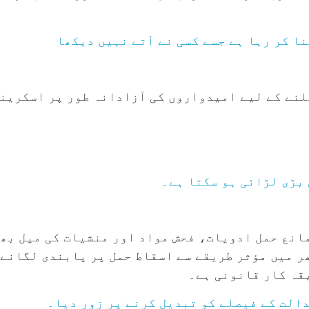
نا کر رہا ہے جسے کسی نے آتے نہیں دیکھا
لنے کے لیے امیدواروں کی آزادانہ طور پر اسکریننگ
ں مانع حمل ادویات، فحش مواد اور منشیات کی میل ب
ر میں مؤثر طریقے سے اسقاط حمل پر پابندی لگانے 
یقہ کار قانونی ہے۔