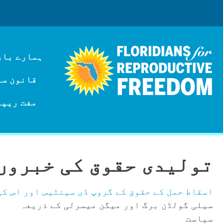
ہمارے بار
قانون سازی
مفت ریپر
تولیدی حقوق کی خبروں 
اسقاط حمل کے حقوق کے گروپ ڈی سینٹیس اور اس کی
سیلی گولڈن برگ اور میگن میسرلی کے ذریعہ
سیاست