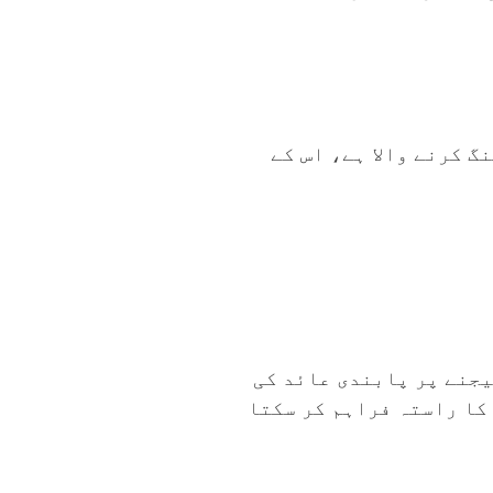
 کرنے والا ہے، اس کے
ھیجنے پر پابندی عائد کی
کا راستہ فراہم کر سکتا