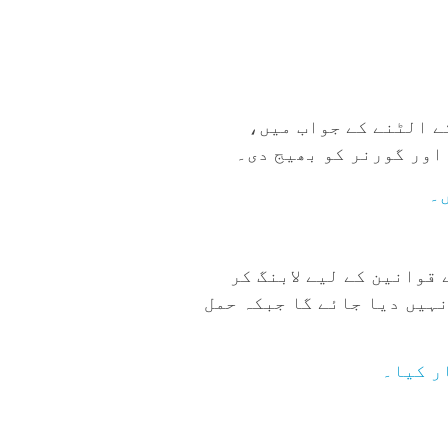
ریکی سپریم کورٹ میں Roe v. Wade کے گزشتہ سال کے الٹنے کے جواب میں،
قوانین کے لیے لابنگ کر
نہیں دیا جائے گا جبکہ حمل
ر کیا۔