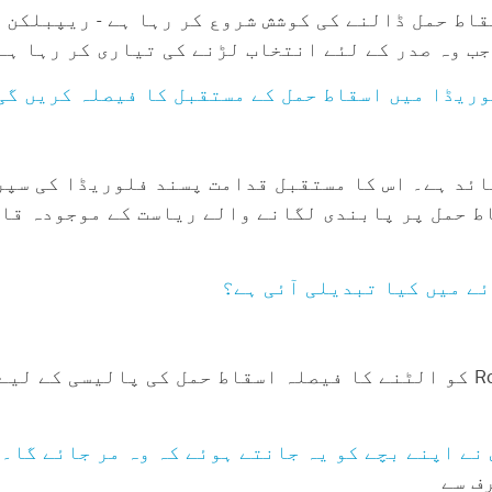
قاط حمل ڈالنے کی کوشش شروع کر رہا ہے - ریپبلکن 
جب وہ صدر کے لئے انتخاب لڑنے کی تیاری کر رہا ہے
ائد ہے۔ اس کا مستقبل قدامت پسند فلوریڈا کی سپر
 تر اسقاط حمل پر پابندی لگانے والے ریاست کے موجودہ ق
ئے میں کیا تبدیلی آئی ہے؟
امریکی سپریم کورٹ کا 24 جون 2022 کو Roe v. Wade کو الٹنے کا فیصلہ اسقاط حمل
نے اپنے بچے کو یہ جانتے ہوئے کہ وہ مر جائے گا۔
ف سے