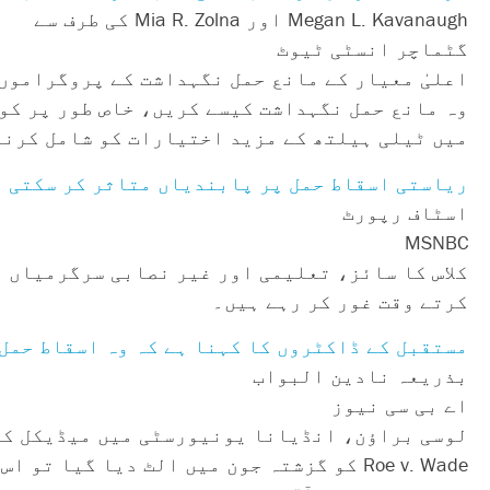
Megan L. Kavanaugh اور Mia R. Zolna کی طرف سے
گٹماچر انسٹی ٹیوٹ
اعلیٰ معیار کے مانع حمل نگہداشت کے پروگراموں
میں ٹیلی ہیلتھ کے مزید اختیارات کو شامل کرنے
ریاستی اسقاط حمل پر پابندیاں متاثر کر سکتی ہ
اسٹاف رپورٹ
MSNBC
کلاس کا سائز، تعلیمی اور غیر نصابی سرگرمیاں 
کرتے وقت غور کر رہے ہیں۔
مستقبل کے ڈاکٹروں کا کہنا ہے کہ وہ اسقاط حمل
بذریعہ نادین البواب
اے بی سی نیوز
Roe v. Wade کو گزشتہ جون میں الٹ دیا گ