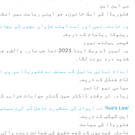
سی این این
فلوریڈا کی ایک خاتون، جو اپنی ریاست میں اسقاط
وہ حاملہ تھی اور اسے اپنے جڑواں بچوں کو بچانے کے لیے راتوں
رینوکا ریاسام کے ذریعہ
قیصر ہیلتھ نیوز
شدید درد ہونے لگا۔
اندام نہانی بائبل کے مصنف نے فلوریڈا سی وی ای
ٹام فنکل کے ذریعہ
میامی نیو ٹائمز
زیادہ تر وقت، ڈاکٹر جین گنٹر جوابات فراہم کر
'Ava's Law' نے ایوان کی منظوری حاصل کر لی، سینیٹ میں آگے کا راستہ پیچیدہ
این گیگس کے ذریعہ
فلوریڈا کی سیاست
حاملہ قیدیوں کے کچھ حقوق کی ضمانت دینے والی 