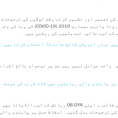
 کی تعمیر اور تطہیر کرتے وقت لوگوں کی ترجیحات 
وہ مانع حمل نگہداشت کیسے کریں، خاص طور پر ک
 کے لیے حالیہ تبدیلیوں کی روشنی میں۔
یں جہاں امریکی کالج جانے کا انتخاب کرتے ہیں: پ
وہ واحد عوامل نہیں ہیں جن پر نوجوان بالغ افراد
 پر پابندی والی ریاستوں میں کام کرنے کی حوصلہ 
لوسی براؤن، انڈیانا یونیورسٹی میں میڈیکل کی طالبہ، اپنی GYN
یا تو اس کی ترجیحات بدل گئیں۔ اسقاط حمل پر پابندی و