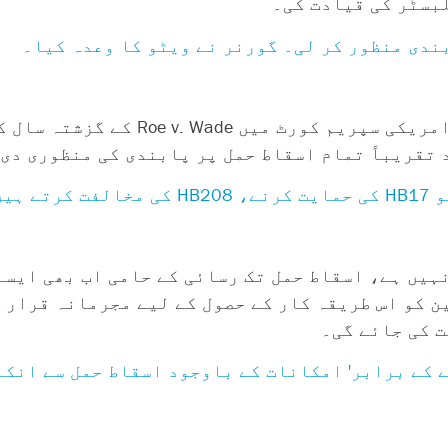
لبسٹر کی قیادت کی۔
شمالی کیرولائنا کے قانون سازوں نے جمعرات کو ام
یں۔
ہیں ہے، اسقاط حمل تک رسائی کے حامی اب بھی ایسے 
ن کو اس طریقہ کار کے حصول کے لیے مجرمانہ قرار 
ت کی جائے گی۔
نے کے برابر' امکانات کے باوجود اسقاط حمل سے انکا