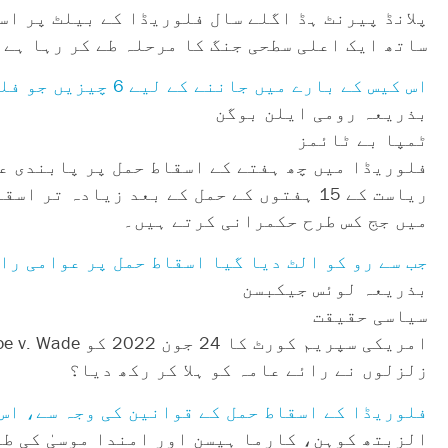
پلانڈ پیرنٹ ہڈ اگلے سال فلوریڈا کے بیلٹ پر اس
ساتھ ایک اعلی سطحی جنگ کا مرحلہ طے کر رہا ہے 
اس کیس کے بارے میں جاننے کے لیے 6 چیزیں جو فلوریڈا میں اسقاط حمل کے مستقبل کا فیصلہ کریں گی۔
بذریعہ رومی ایلن بوگن
ٹمپا بے ٹائمز
فلوریڈا میں چھ ہفتے کے اسقاط حمل پر پابندی ع
ریاست کے 15 ہفتوں کے حمل کے بعد زیادہ
میں جج کس طرح حکمرانی کرتے ہیں۔
جب سے رو کو الٹ دیا گیا اسقاط حمل پر عوامی را
بذریعہ لوئس جیکبسن
سیاسی حقیقت
زلزلوں نے رائے عامہ کو ہلا کر رکھ دیا؟
فلوریڈا کے اسقاط حمل کے قوانین کی وجہ سے، اس 
الزبتھ کوہن، کارما ہیسن اور امندا موسیٰ کی طر