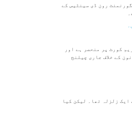
گورنمنٹ رون ڈی سینٹیس کے
۔
یم کورٹ پر منحصر ہے اور
انون کے خلاف جاری چیلنج
 کی پالیسی کے لیے ایک زلزلہ تھا۔ لیکن کیا