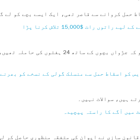
 حمل کروانے سے قاصر تھی، ایک ایسے بچے کو لے گئ
 رات $15,000 تلاش کرنا پڑا
یہ لیبر ڈے ویک اینڈ 2021 تھا جب سارہ والش، جو کہ جڑواں 
س کو اسقاط حمل سے منسلک گولی کے نسخے کو بھرنے 
تے ہیں، سوالات نہیں۔
قانون سازی نے ایوان کی متفقہ منظوری حاصل کر لی