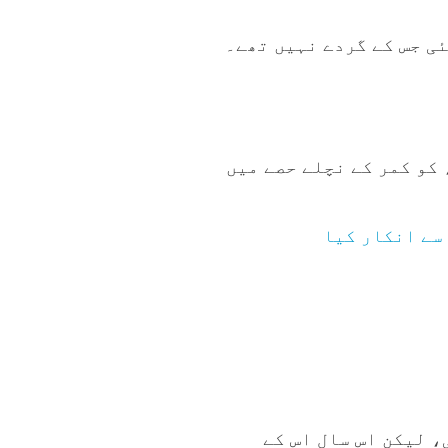
ی جس کے گردے نہیں تھے۔
بچوں کے ساتھ 24 ہفتوں کی حاملہ تھیں، کو کمر کے نچلے حصے میں
سے انکار کیا
، لیکن اس سال اس کے