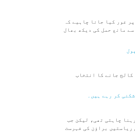
پر غور کیا جانا چاہیے کہ
ورونا وائرس بیماری 2019 (COVID-19) کی وبا کی وجہ سے مانع حمل کی دیکھ بھال
ول
 کالج جانے کا انتخاب
شکنی کر رہے ہیں۔
OB- رہائش کے لیے انڈیانا میں رہنا چاہتی تھی، لیکن جب
الی ریاستیں براؤن کی فہرست