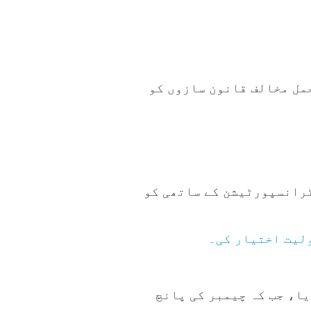
حمل مخالف قانون سازوں کو
 ڈیپارٹمنٹ آف ٹرانسپورٹیشن کے ساتھی کو
یا، جب کہ چیمبر کی پانچ