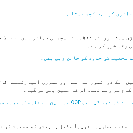
بڑی پیشہ ورانہ تنظیم نے پچھلی دہائی میں اسقاط 
 رقم خرچ کی ہے۔
د شخصیت کی حدود کو جانچ رہی ہیں۔
لن اینڈرسن چھ ماہ کی حاملہ تھیں جب 2021 میں ایک ڈرائیور نے اسے اور مسوری
 کام کر رہے تھے۔ اس کا جنین بھی مر گیا۔
ے فلبسٹر میں شمولیت اختیار کی۔
اسقاط حمل پر تقریباً مکمل پابندی کو مسترد کر د