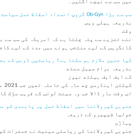
میں سب سے نیچے آگئیں۔
سب سے بڑا Ob-Gyn گروپ انسداد اسقاط حمل سیاست دانوں کو بہت کچھ دیتا ہے۔
بذریعہ ہیلی ویس
وقت
نئے تجزیے سے پتہ چلتا ہے کہ امریکہ کی سب سے 
کانگریس کے لیے منتخب ہونے میں مدد کے لیے کافی
کیا جنین ملازم ہو سکتا ہے؟ ریاستیں ڈوبس کے بع
بذریعہ برام سیبل سمتھ
کے ایف ایف ہیلتھ نیوز
کیٹ
اس وقت مار ڈالا جب وہ سینٹ لوئس کے قریب سڑک کا
جنوبی کیرولائنا میں اسقاط حمل پر پابندی کو مسترد کر دیا گیا جب GOP خواتین ن
جولیا شیپیرو کے ذریعہ
پہاڑی
جنوبی کیرولائنا کی ریاستی سینیٹ نے جمعرات کو 