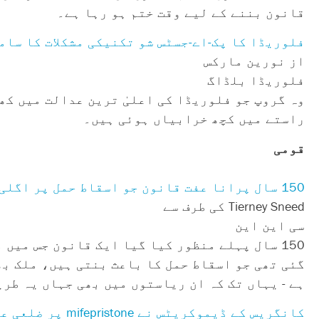
قانون بننے کے لیے وقت ختم ہو رہا ہے۔
فلوریڈا کا پک-اے-جسٹس شو تکنیکی مشکلات کا سام
از نورین مارکس
فلوریڈا بلڈاگ
وہ گروپ جو فلوریڈا کی اعلیٰ ترین عدالت میں کھ
راستے میں کچھ خرابیاں ہوئی ہیں۔
قومی
150 سال پرانا عفت قانون جو اسقاط حمل پر اگلی بڑی لڑائی ہو سکتا ہے۔
Tierney Sneed کی طرف سے
سی این این
150 سال پہلے منظور کیا گیا ایک قانون جس می
گئی تھی جو اسقاط حمل کا باعث بنتی ہیں، ملک بھ
ہے - یہاں تک کہ ان ریاستوں میں بھی جہاں یہ طر
کانگریس کے ڈیموکریٹس نے mifepristone پر ضلعی عدالت کے فیصلے کو تبدیل کرنے پر زور دیا۔