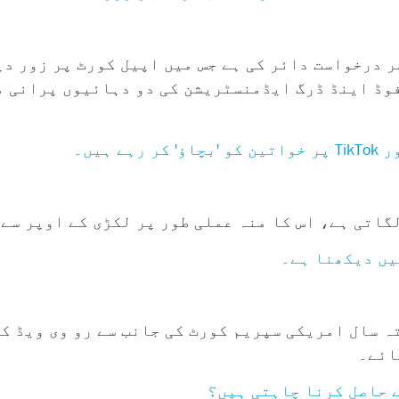
صر درخواست دائر کی ہے جس میں اپیل کورٹ پر زور دی
فوڈ اینڈ ڈرگ ایڈمنسٹریشن کی دو دہائیوں پرانی م
ہیں۔
یں دیکھنا ہے۔
ہ سال امریکی سپریم کورٹ کی جانب سے رو وی ویڈ ک
ائے۔
 حاصل کرنا چاہتی ہیں؟