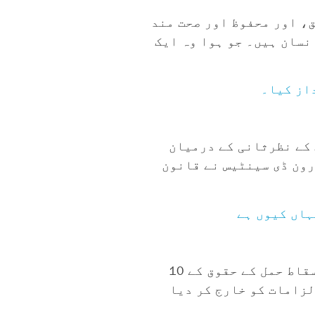
ق، اور محفوظ اور صحت مند
نسان ہیں۔ جو ہوا وہ ایک
از کیا۔
 کے نظرثانی کے درمیان
رون ڈی سینٹیس نے قانون
ہاں کیوں ہے
فلوریڈا کی ڈیموکریٹک پارٹی کی چیئر نکی فرائیڈ اور سینیٹ کی ڈیموکریٹک لیڈر لارین بک سمیت اسقاط حمل کے حقوق کے 10
 کے الزامات کو خارج کر دیا