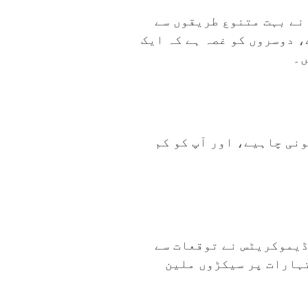
نے بہت متنوع طریقوں سے
، دوسروں کو غصہ ہے کہ ایک
ں۔
نی چاہیے، اور آپ کو کم
ڈیموکریٹس نے توقعات سے
نے کے لیے GOP پر حملہ کرنے والے اشتہارات پر سیکڑوں ملین