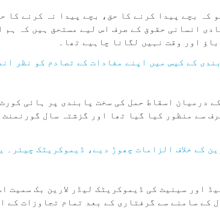
 کہ بچے پیدا کرنے کا حق، بچے پیدا نہ کرنے کا ح
دی انسانی حقوق کے صرف اس لیے مستحق ہیں کہ ہم ا
باؤ اور وقت نہیں لگانا چاہیے تھا۔
ندی کے کیس میں اپنے مفادات کے تصادم کو نظر اند
ے درمیان اسقاط حمل کی سخت پابندی پر ہائی کورٹ
رف سے منظور کیا گیا تھا اور گزشتہ سال گورنمنٹ 
ن کے خلاف الزامات چھوڑ دیے، ڈیموکریٹک چیئر۔ ی
کو ٹلہاسی سٹی ہال کے سامنے سے گرفتاری کے بعد تمام تجاوزات