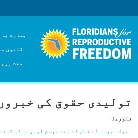
ہمارے بار
قانون سازی
مفت ریپر
تولیدی حقوق کی خبروں 
فلوریڈا
اجیک اوونز کے قتل کے بعد سوسن لورینز کی گرفت