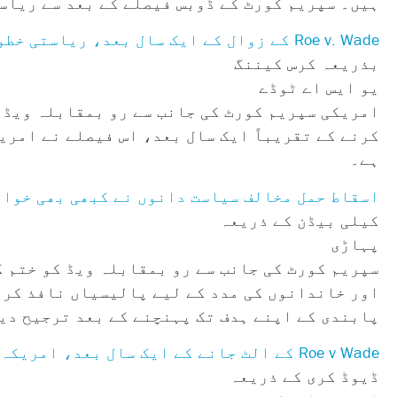
ہیں۔ سپریم کورٹ کے ڈوبس فیصلے کے بعد سے ریاس
Roe v. Wade کے زوال کے ایک سال بعد، ریاستی خطوط پر اسقاط حمل کی رسائی میں ردوبدل کیا گیا ہے۔
بذریعہ کرس کیننگ
یو ایس اے ٹوڈے
کرنے کے تقریباً ایک سال بعد، اس فیصلے نے امری
ہے۔
اسقاط حمل مخالف سیاست دانوں نے کبھی بھی خوات
کیلی بیڈن کے ذریعہ
پہاڑی
سپریم کورٹ کی جانب سے رو بمقابلہ ویڈ کو ختم 
اور خاندانوں کی مدد کے لیے پالیسیاں نافذ کرنے
پابندی کے اپنے ہدف تک پہنچنے کے بعد ترجیح دی
Roe v Wade کے الٹ جانے کے ایک سال بعد، امریکہ کے مذہبی رہنما اسقاط حمل پر تیزی سے تقسیم ہو گئے
ڈیوڈ کری کے ذریعہ