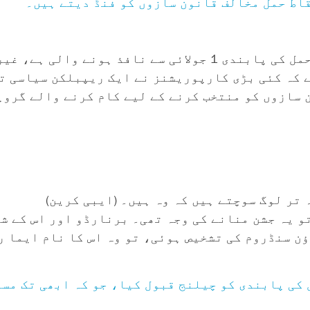
اط حمل مخالف قانون سازوں کو فنڈ دیتے ہیں۔
چونکہ نارتھ کیرولائنا میں 12 ہفتوں کی اسقاط حمل کی پابندی 1 جولائی 
سے پتہ چلتا ہے کہ کئی بڑی کارپوریشنز نے ایک ریپبلکن سیا
 سازوں کو منتخب کرنے کے لیے کام کرنے والے گروپ
تر لوگ سوچتے ہیں کہ وہ ہیں۔ (ایبی کرین)
تو یہ جشن منانے کی وجہ تھی۔ برنارڈو اور اس کے ش
ؤن سنڈروم کی تشخیص ہوئی، تو وہ اس کا نام ایما ر