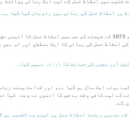
ت جنوب میں اسقاط حمل کے لیے ایک رسائی پوائنٹ بن
امریکی سپریم کورٹ کی جانب سے رو بمقابلہ ویڈ، 1973 کے فیصلے کو جس میں اسق
کی اسقاط حمل کی رسائی کا ایک منقطع اور اب بھی 
ین اور بچوں کی حمایت کا ارادہ نہیں کیا۔
کیے ہوئے ایک سال ہو گیا ہے، اور قدامت پسند ریا
 کے لیے کافی وقت ہے جس کا انھوں نے وعدہ کیا تھ
ں گے۔