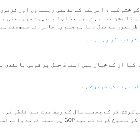
کو ختم کیا، امریکہ کے مذہبی رہنماؤں اور فرقوں 
ں کا جشن منا رہے ہیں جو اس کے نتیجے میں ہوئی ہے
 طریقوں سے بدل دیا ہے جسے وہ جابرانہ سمجھتے ہی
کیا ان کے خیال میں اسقاط حمل پر قومی پابندی ہو
 کوشش کر کے پچھلے سال کے وسط مدت میں غلطی کی۔ 
بہتر کارکردگی کا مظاہرہ کیا اور تولیدی حقوق کو منسوخ کر