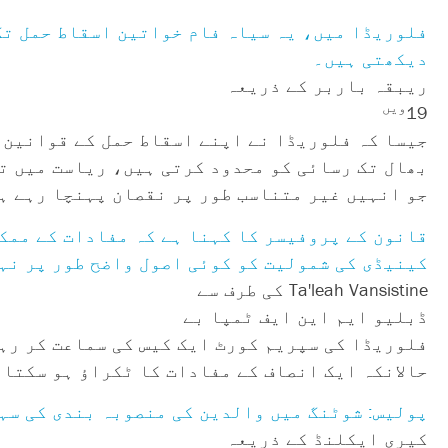
فلوریڈا میں، یہ سیاہ فام خواتین اسقاط حمل تک 
دیکھتی ہیں۔
ریبقہ باربر کے ذریعہ
ویں
19
جیسا کہ فلوریڈا نے اپنے اسقاط حمل کے قوانین 
جو انہیں غیر متناسب طور پر نقصان پہنچا رہے ہ
قانون کے پروفیسر کا کہنا ہے کہ مفادات کے ممک
کینیڈی کی شمولیت کو کوئی اصول واضح طور پر نہ
Ta'leah Vansistine کی طرف سے
ڈبلیو ایم این ایف ٹمپا بے
حالانکہ ایک انصاف کے مفادات کا ٹکراؤ ہو سکتا 
پولیس: شوٹنگ میں والدین کی منصوبہ بندی کی سہ
کیری ایکلنڈ کے ذریعہ