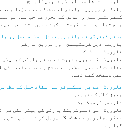
رابطہ: نتاشا سدرلینڈ، فلوریڈا واچ
بلیک ان ریپرو تولیدی انصاف کے لیے لڑتا ہے، جو
کمیونٹیز میں والدین کے بچوں کا حق ہے۔ ہم بنیا
جرم تھا اور اسے گرفتار کرنے میں اتنا عوامی د
جسٹس کینیڈی نے ہائی پروفائل اسقاط حمل پر پاب
بذریعہ ڈین کرسٹینسن اور نورین مارکس
فلوریڈا بلڈاگ
فلوریڈا کی سپریم کورٹ کے جسٹس چارلس کینیڈی ک
مفادات کا غیر اعلانیہ تصادم ہے جسے مقننہ کی ط
میں دستخط کیے تھے۔
فلوریڈا کے پراسیکیوٹر نے اسقاط حمل کے مظاہری
جیمز کال کے ذریعہ
تلہاسی ڈیموکریٹ
دیگر مظاہرین کے خلاف 3 اپریل 
گیا ہے۔