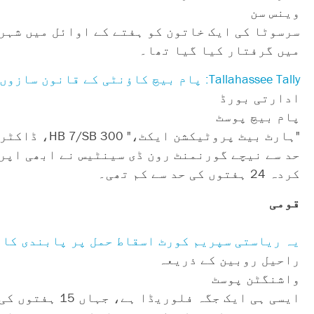
وینس سن
سرسوٹا کی ایک خاتون کو ہفتے کے اوائل میں شہر 
میں گرفتار کیا گیا تھا۔
Tallahassee Tally: پام بیچ کاؤنٹی کے قانون سازوں نے کلیدی بلوں پر کیسے ووٹ دیا۔ آج: اسقاط حمل۔
ادارتی بورڈ
پام بیچ پوسٹ
کردہ 24 ہفتوں کی حد سے کم تھی۔
قومی
یہ ریاستی سپریم کورٹ اسقاط حمل پر پابندی کا 
راحیل روبین کے ذریعہ
واشنگٹن پوسٹ
ایسی ہی ایک ج