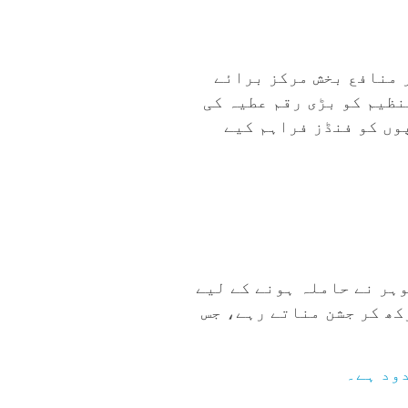
سے نافذ ہونے والی ہے، غیر منافع بخش مرکز برائے
سی تنظیم کو بڑی رقم عطیہ کی
وں کو فنڈز فراہم کیے
وہر نے حاملہ ہونے کے لیے
کھ کر جشن مناتے رہے، جس