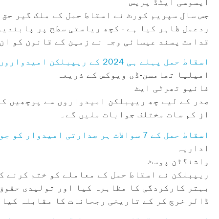
ایسوسی ایٹڈ پریس
جس سال سپریم کورٹ نے اسقاط حمل کے ملک گیر حق 
ردعمل ظاہر کیا ہے - کچھ ریاستی سطح پر پابندیو
قدامت پسند عیسائی وجہ نے زمین کے قانون کو ان
اسقاط حمل پہلے ہی 2024 کے ریپبلکن امیدواروں کو ٹرپ کر رہا ہے۔
امیلیا تھامسن-ڈی ویوکس کے ذریعہ
فائیو تھرٹی ایٹ
صدر کے لیے چھ ریپبلکن امیدواروں سے پوچھیں کہ 
از کم سات مختلف جوابات ملیں گے۔
اسقاط حمل کے 7 سوالات ہر صدارتی امیدوار کو جواب دینے کی ضرورت ہے۔
اداریہ
واشنگٹن پوسٹ
ریپبلکن نے اسقاط حمل کے معاملے کو ختم کرنے کی
ڈالر خرچ کر کے تاریخی رجحانات کا مقابلہ کیا۔