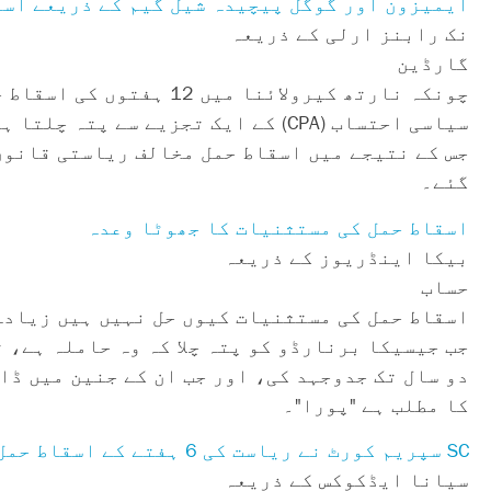
ایمیزون اور گوگل پیچیدہ شیل گیم کے ذریعے اسق
نک رابنز ارلی کے ذریعہ
گارڈین
سیاسی احتساب (CPA) کے ایک تجزیے 
جس کے نتیجے میں اسقاط حمل مخالف ریاستی قانون
گئے۔
اسقاط حمل کی مستثنیات کا جھوٹا وعدہ
بیکا اینڈریوز کے ذریعہ
حساب
اسقاط حمل کی مستثنیات کیوں حل نہیں ہیں زیادہ 
جب جیسیکا برنارڈو کو پتہ چلا کہ وہ حاملہ ہے، 
دو سال تک جدوجہد کی، اور جب ان کے جنین میں ڈا
کا مطلب ہے "پورا"۔
SC سپریم کورٹ نے ریاست کی 6 ہفتے کے اسقاط حمل کی پابندی کو چیلنج قبول کیا، جو کہ ابھی تک مسدود ہے۔
سیانا ایڈکوکس کے ذریعہ