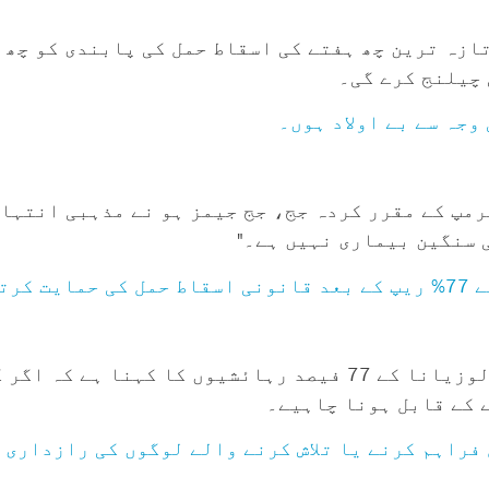
تازہ ترین چھ ہفتے کی اسقاط حمل کی پابندی کو چھ 
 چیلنج کرے گی۔
جہ سے بے اولاد ہوں۔
مپ کے مقرر کردہ جج، جج جیمز ہو نے مذہبی انتہائ
ی سنگین بیماری نہیں ہے۔"
یں۔
جمعرات کو جاری ہونے والے LSU سروے کے مطابق، لوزیانا کے 77 فیصد رہائ
 کے قابل ہونا چاہیے۔
فراہم کرنے یا تلاش کرنے والے لوگوں کی رازداری 