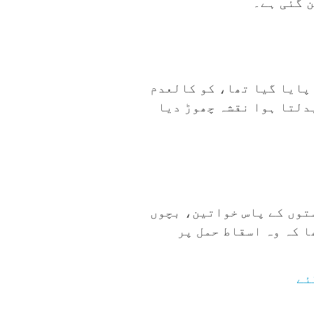
 گئی ہے۔
اط حمل کا آئینی حق پایا گیا تھا، کو کالعدم
بدلتا ہوا نقشہ چھوڑ دیا
ستوں کے پاس خواتین، بچوں
ا کہ وہ اسقاط حمل پر