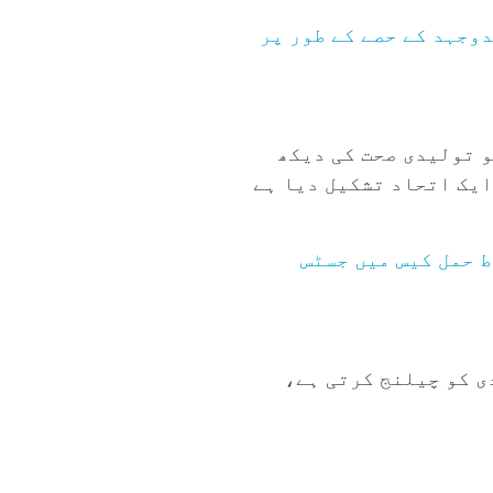
وجہد کے حصے کے طور پر
و تولیدی صحت کی دیکھ
 ان اقدامات کے خلاف ایک اتحاد تشکیل دیا ہے
 حمل کیس میں جسٹس
فتوں کی اسقاط حمل کی پابندی کو چیلنج کرتی ہے،