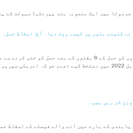
سرسوٹا میں ایک منصوبہ بند پیرنٹہڈ سہولت کے پتے
حد سے نیچے گورنمنٹ رون ڈی سینٹیس نے ابھی اپریل 2022 میں دستخط کیے تھے، جو
وزن کر رہی ہیں۔
گہ فلوریڈا ہے، جہاں 15 ہفتوں کی پابندی کے بارے میں آنے والے فیصلے ک