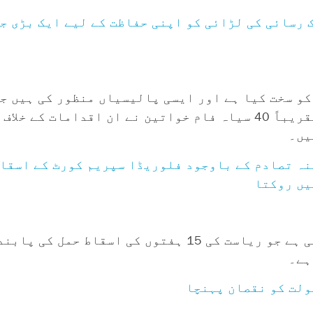
رسائی کی لڑائی کو اپنی حفاظت کے لیے ایک بڑی جد
کو سخت کیا ہے اور ایسی پالیسیاں منظور کی ہیں ج
بھال تک رسائی کو محدود کرتی ہیں، ریاست میں تقریباً 40 سیاہ فام خواتین نے
یں۔
نہ تصادم کے باوجود فلوریڈا سپریم کورٹ کے اسقاط
یں روکتا
فلوریڈا کی سپریم کورٹ ایک کیس کی سماعت کر رہی ہے جو ریاست کی 15 ہ
ہے۔
ولت کو نقصان پہنچا