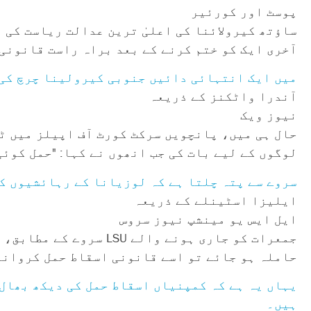
پوسٹ اور کورئیر
ساؤتھ کیرولائنا کی اعلیٰ ترین عدالت ریاست کی 
آخری ایک کو ختم کرنے کے بعد براہ راست قانونی
میں ایک انتہائی دائیں جنوبی کیرولینا چرچ کی و
آندرا واٹکنز کے ذریعہ
نیوز ویک
حال ہی میں، پانچویں سرکٹ کورٹ آف اپیلز میں ٹر
لوگوں کے لیے بات کی جب انھوں نے کہا: "حمل کوئ
سروے سے پتہ چلتا ہے کہ لوزیانا کے رہائشیوں کے 77% ریپ کے بعد قانونی اسقاط حمل کی حمایت کرتے ہ
ایلیزا اسٹینلے کے ذریعہ
ایل ایس یو مینشپ نیوز سروس
حاملہ ہو جائے تو اسے قانونی اسقاط حمل کروانے
یہاں یہ ہے کہ کمپنیاں اسقاط حمل کی دیکھ بھال 
ہیں۔