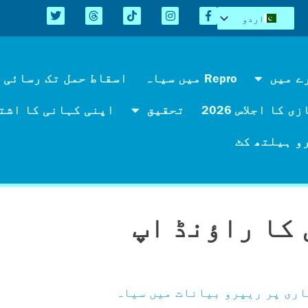
اردو
English
Español
Kreyòl
ے میں
Repro میں سیاہ
اسقاط حمل تک رسائی 
简体中文
 کا اجلاس 2026
تحقیق
اپنی کہانی کا اشت
Tiếng Việt
العربية
و ہیلتھ کٹ
کا راؤنڈ اپ
اری پر ریپرو بیانات میں سیاہ