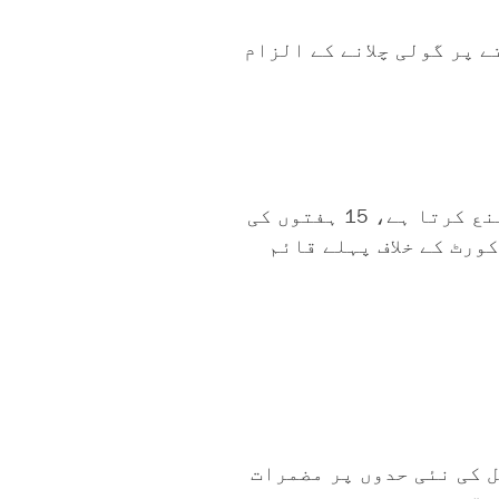
 پر گولی چلانے کے الزام
"ہارٹ بیٹ پروٹیکشن ایکٹ،" HB 7/SB 300، ڈاکٹروں کو حمل کے 6 ہفتوں کے بعد حمل کو ختم کرنے سے منع کرتا ہے، 15 ہفتوں کی
 کہ امریکی سپریم کورٹ کے خلاف پہلے قائم
ے اسقاط حمل کی نئی حدوں پر مضمرات