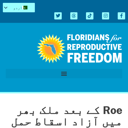
اردو
English
Español
Kreyòl
简体中文
Tiếng Việt
العربية
Repro میں سیاہ
قانون سازی کا اجلاس 2026
Roe کے بعد ملک بھر
میں آزاد اسقاط حمل