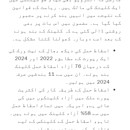
ایک کلینک کی مالک ہیں۔ ریاست کے قوانین
کے نتیجے میں انہیں بند کرنے پر مجبور
کیا گیا ہے۔ مضمون میں اس بات پر بھی
روشنی ڈالی گئی ہے کہ کلینک کے بند ہونے
کے بعد اسے دوبارہ کھولنا کتنا مشکل ہے۔
اسقاط حمل کی دیکھ بھال کے نیٹ ورک کی
ایک رپورٹ کے مطابق، 2022 اور 2024
کے درمیان 76 آزاد اسقاط حمل کلینک
بند ہوئے۔ ان میں سے 11 بندشیں صرف
2024 میں ہوئیں۔
اسقاط حمل کے طریقہ کار کی اکثریت
پورے ملک میں آزاد کلینکوں میں کی
جاتی ہے، امریکہ میں تمام اسقاط حمل
میں سے 58% آزاد کلینک میں ہوتے ہیں۔
تاہم، اسقاط حمل کے کلینکس کے لیے
فنڈز کی کمی بدستور برقرار ہے۔