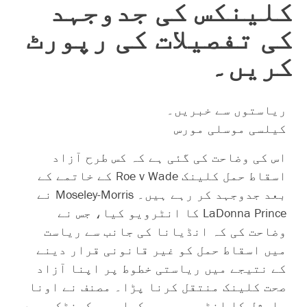
کلینکس کی جدوجہد
کی تفصیلات کی رپورٹ
کریں۔
ریاستوں سے خبریں۔
کیلسی موسلی مورس
اس کی وضاحت کی گئی ہے کہ کس طرح آزاد
اسقاط حمل کلینک Roe v Wade کے خاتمے کے
بعد جدوجہد کر رہے ہیں۔ Moseley-Morris نے
LaDonna Prince کا انٹرویو کیا، جس نے
وضاحت کی کہ انڈیانا کی جانب سے ریاست
میں اسقاط حمل کو غیر قانونی قرار دینے
کے نتیجے میں ریاستی خطوط پر اپنا آزاد
صحت کلینک منتقل کرنا پڑا۔ مصنف نے اونا
مارشل کا انٹرویو بھی کیا، جو کینٹکی میں