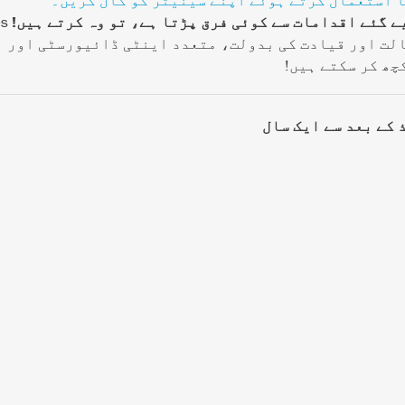
ے گئے اقدامات سے کوئی فرق پڑتا ہے، تو وہ کرتے ہیں!
es
چھ کر سکتے ہیں!
 کے بعد سے ایک سال