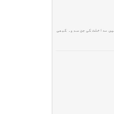
ں مداخلت کی جن سے وہ کبھی