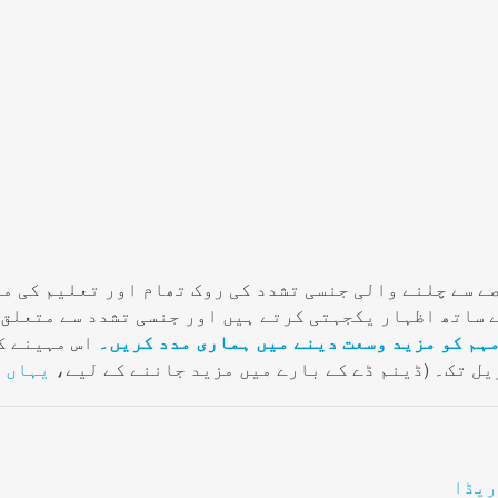
ے سے چلنے والی جنسی تشدد کی روک تھام اور تعلیم کی م
 ساتھ اظہار یکجہتی کرتے ہیں اور جنسی تشدد سے متعلق 
مہم کو مزید وسعت دینے میں ہماری مدد کریں۔
اس مہینے کے
یہاں 