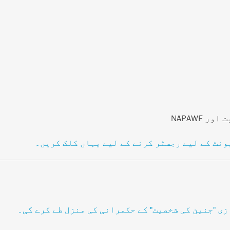
ونٹ کے لیے رجسٹر کرنے کے لیے یہاں کلک کریں۔
ی "جنین کی شخصیت" کے حکمرانی کی منزل طے کرے گی۔