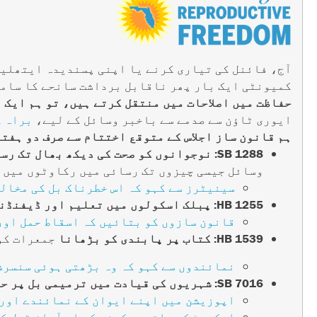
کمیونٹی ایک بار پھر ناقابل برداشت سانحے کا سامن
حفاظت میں اصلاحات میں منتقل کرتے ہیں، تو ہم ایک د
ایوری ٹاؤن سے صدمے سے باخبر وسائل کے لیے،
براہ ک
ہم قانون ساز اجلاس کے متوقع اختتام سے صرف دو ہفت
SB 1288: نوجوانوں کو صحت کی دیکھ بھال تک رسائی سے روکنا
وسائل جیسی چیزوں تک رسائی میں رکاوٹوں میں اضافہ کرتا ہے۔ یہ پیر ک
سینیٹرز سے کہو کہ اس خطرناک بل کی مخال
HB 1255: پبلک اسکولوں میں تعلیم اور ڈیفنڈنگ ایڈوکیسی
قانون سازوں کو بتائیں کہ اسقاط حمل اور
HB 1539: کتاب پر پابندی کو بڑھانا
جمعرات کو
نمائندوں سے کہو کہ وہ بڑھتی ہوئی سنسرشپ
SB 7016: شہریوں کی قیادت میں ترمیمی بل پر حملے
اپوزیشن میں اپنے ایوان کے نمائندے اور
اسکرپٹ کے ساتھ دیکھنے کے اس آسان ٹول ک