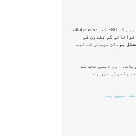
آج، فائنل کی تیاری کرنے یا اپنی پسندیدہ ایتھلیٹک ٹیم کو سپورٹ کرنے کے بجائے، ہم یہ جان کر دل شکستہ ہیں کہ FSU اور Tallahassee
 توانائی کو بندوق کی
شکل ہو۔
گن سیفٹی کے لیے
انع حمل ادویات، اور ذہنی صحت کے
جگہ نہیں ہے۔