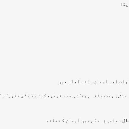
ے دل، ہمدردانہ روحانی مدد فراہم کرنے کے لیے اوزار 
کال
عوامی زندگی میں ایمان کے ساتھ