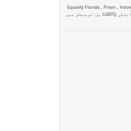
Equality Florida، Prism، Voic
of Florida، اور مزید جیسے شراکت داروں کی مسلسل وکالت اور قیادت کی بدولت، متعدد اینٹی ڈائیورسٹی اور اینٹی LGBTQ بل اس سیشن میں