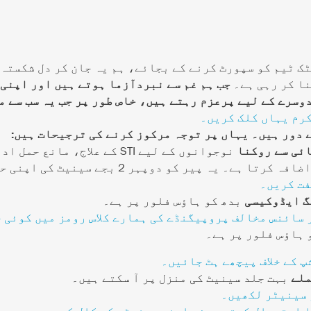
ا کر رہی ہے۔
جب ہم غم سے نبردآزما ہوتے ہیں اور اپنی
وسرے کے لیے پرعزم رہتے ہیں، خاص طور پر جب یہ سب سے م
رم یہاں کلک کریں۔
ے دور ہیں۔ یہاں پر توجہ مرکوز کرنے کی ترجیحات ہیں:
نوجوانوں کے لیے STI کے علاج، م
و دوپہر 2 بجے سینیٹ کی اپنی حتمی کمیٹی میں ہے۔
فت کریں۔
بدھ کو ہاؤس فلور پر ہے۔
 سائنس مخالف پروپیگنڈے کی ہمارے کلاس رومز میں کوئی 
 ہاؤس فلور پر ہے۔
 کے خلاف پیچھے ہٹ جائیں۔
بہت جلد سینیٹ کی منزل پر آ سکتے ہیں۔
 سینیٹر لکھیں۔
ا استعمال کرتے ہوئے اپنے سینیٹر کو کال کریں۔