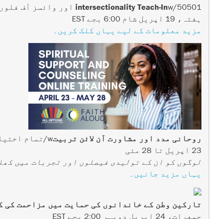
w/50501 اور وائسز آف فلوریڈا
intersectionality Teach-In
ہفتہ، 19 اپریل شام 6:00 بجے EST
مزید معلومات کے لیے یہاں کلک کریں۔
روحانی مدد اور مشاورت آن لائن تربیت
w/تمام اختیارات اور ایمان بلند آواز میں
23 اپریل تا 28 مئی
لوگوں کو ان کے تولیدی فیصلوں اور تجربات میں کھل
یہاں مزید جانیں۔
تارکین وطن کے خاندانوں کی حمایت میں مزاحمت کی 
جمعرات، 24 اپریل دوپہر 2:00 بجے EST