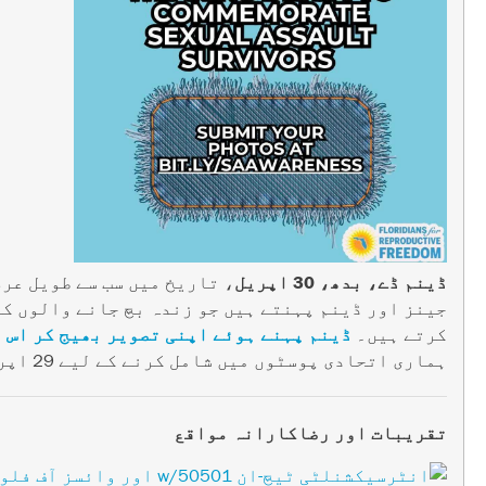
ڈینم ڈے، بدھ، 30 اپریل
، تاریخ میں سب سے طویل عرص
جینز اور ڈینم پہنتے ہیں جو زندہ بچ جانے والوں کے
کرتے ہیں۔
ڈینم پہنے ہوئے اپنی تصویر بھیج کر اس 
ہماری اتحادی پوسٹوں میں شامل کرنے کے لیے 29 اپریل تک۔ (ڈینم ڈے کے بارے میں مزید جاننے کے لیے،
تقریبات اور رضاکارانہ مواقع