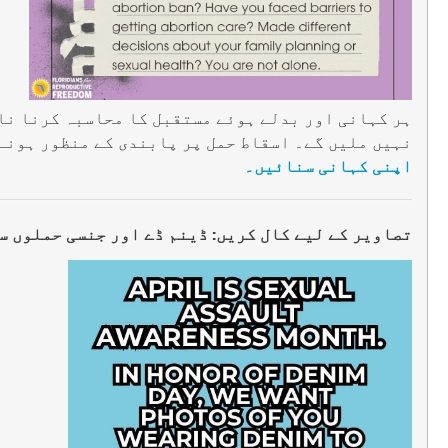
ہر کہانی اور بدلے ہوئے مستقبل کا محاسبہ کرنا نا
نہیں ملیں گے۔ اسقاط حمل پر پابندی کے منظور ہونے 
اپنی کہانی سنائیں۔
تصاویر کے لیے کال کریں: ڈینم ڈے اور جنسی حملوں س