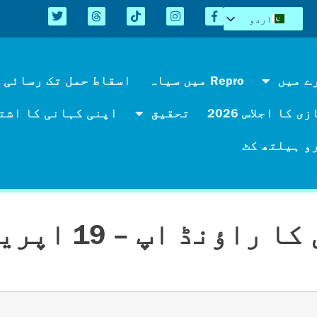
اردو
English
Español
Kreyòl
ے میں
Repro میں سیاہ
اسقاط حمل تک رسائی 
简体中文
 کا اجلاس 2026
تحقیق
اپنی کہانی کا اشت
Tiếng Việt
العربية
و ہیلتھ کٹ
 اپ – 19 اپریل 2025