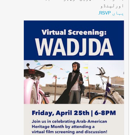
اورلینڈو
یہاں RSVP.