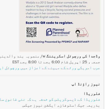
وڈجدا کی ورچوئل اسکریننگ
w/ منصوبہ بند والدینیت اور NAPAWF
جمعہ، 25 اپریل شام 6:00 بجے تا 8:00 بجے EST
عرب امریکی ورثے کے مہینے کے اعزاز میں ورچوئل ای
نیوز راؤنڈ اپ
فلوریڈا
فلوریڈا کے ڈیموکریٹس کو خدشہ ہے کہ نئی قانون ساز
بذریعہ جیک اسٹوفان، ایکشن نیوز جیکس