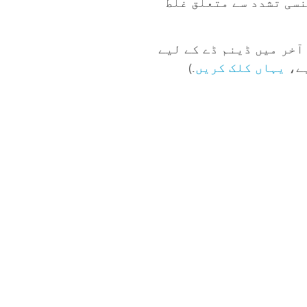
نسی تشدد سے متعلق غلط
آخر میں ڈینم ڈے کے لیے
یہاں کلک کریں
.)