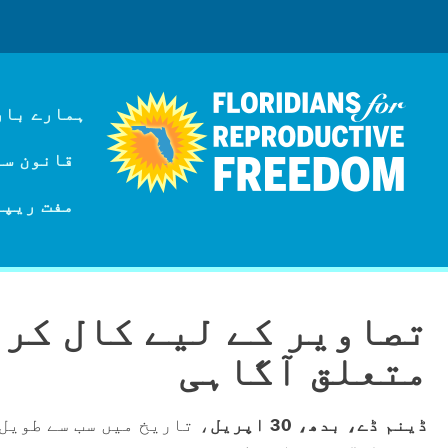
ہمارے بار
قانون سازی
مفت ریپر
تصاویر کے لیے کال کری
متعلق آگاہی
ڈینم ڈے، بدھ، 30 اپریل
، تاریخ میں سب سے طویل