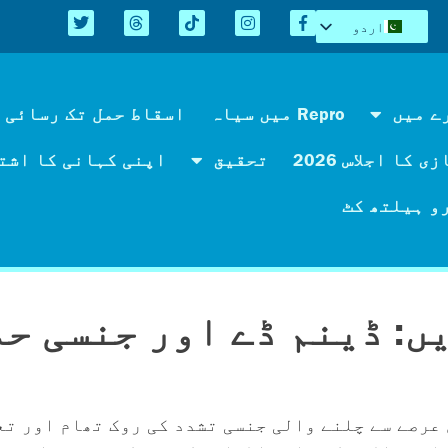
اردو
English
Español
Kreyòl
ے میں
Repro میں سیاہ
اسقاط حمل تک رسائی 
简体中文
 کا اجلاس 2026
تحقیق
اپنی کہانی کا اشت
Tiếng Việt
العربية
و ہیلتھ کٹ
ں: ڈینم ڈے اور جنسی ح
 عرصے سے چلنے والی جنسی تشدد کی روک تھام اور تع