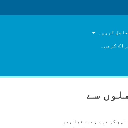
حاصل کریں۔
راک کریں۔
ملوں سے
لیم کی مہم ہے۔ دنیا بھر