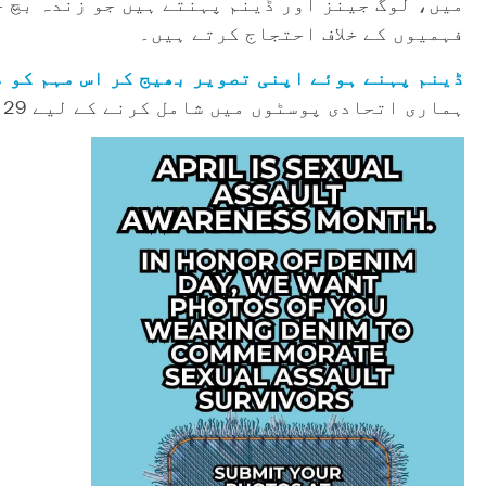
میں، لوگ جینز اور ڈینم پہنتے ہیں جو زندہ بچ 
فہمیوں کے خلاف احتجاج کرتے ہیں۔
ڈینم پہنے ہوئے اپنی تصویر بھیج کر اس مہم کو 
ہماری اتحادی پوسٹوں میں شامل کرنے کے لیے 29 اپریل تک۔ (ڈینم ڈے کے بارے میں مزید جاننے کے لیے،