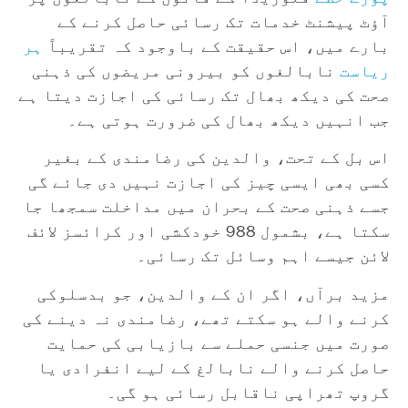
آؤٹ پیشنٹ خدمات تک رسائی حاصل کرنے کے
بارے میں، اس حقیقت کے باوجود کہ تقریباً
ہر
ریاست
نابالغوں کو بیرونی مریضوں کی ذہنی
صحت کی دیکھ بھال تک رسائی کی اجازت دیتا ہے
جب انہیں دیکھ بھال کی ضرورت ہوتی ہے۔
اس بل کے تحت، والدین کی رضامندی کے بغیر
کسی بھی ایسی چیز کی اجازت نہیں دی جائے گی
جسے ذہنی صحت کے بحران میں مداخلت سمجھا جا
سکتا ہے، بشمول 988 خودکشی اور کرائسز لائف
لائن جیسے اہم وسائل تک رسائی۔
مزید برآں، اگر ان کے والدین، جو بدسلوکی
کرنے والے ہو سکتے تھے، رضامندی نہ دینے کی
صورت میں جنسی حملے سے بازیابی کی حمایت
حاصل کرنے والے نابالغ کے لیے انفرادی یا
گروپ تھراپی ناقابل رسائی ہو گی۔