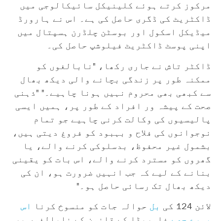
مرکوز کرتے ہوئے کلینیکل سائیکالوجی میں
ڈاکٹریٹ کی ڈگری حاصل کی ہے۔ اس نے ہارورڈ
میڈیکل اسکول اور بوسٹن چلڈرن ہسپتال میں
اپنی پوسٹ ڈاکٹریٹ فیلوشپ حاصل کی۔
ڈاکٹر تاش نے جاری رکھا، "نابالغوں کو
ممکنہ طور پر زندگی بچانے والی دیکھ بھال
سے کبھی بھی محروم نہیں ہونا چاہیے۔" "ذہنی
صحت کے پیشہ ور افراد کے طور پر، ہمیں ایسی
پالیسیوں کی وکالت کرنی چاہیے جو تمام
نوجوانوں کی فلاح و بہبود کو فروغ دیتی ہیں،
بشمول غیر محفوظ، بدسلوکی کرنے والے، یا
گھروں کو مسترد کرنے والے، اس بات کو یقینی
بنانے کے لیے کہ جب انہیں ضرورت ہو، ان کی
دیکھ بھال تک رسائی حاصل ہو۔"
لائن 124 کی
بل
حوالہ جات کو منسوخ کرنا
اس
پورے حصے
فلوریڈا کے قانون کے نابالغوں پر