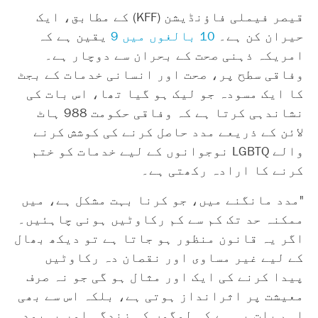
قیصر فیملی فاؤنڈیشن (KFF) کے مطابق، ایک
حیران کن ہے۔
10 بالغوں میں 9
یقین ہے کہ
امریکہ ذہنی صحت کے بحران سے دوچار ہے۔
وفاقی سطح پر، صحت اور انسانی خدمات کے بجٹ
کا ایک مسودہ جو لیک ہو گیا تھا، اس بات کی
نشاندہی کرتا ہے کہ وفاقی حکومت 988 ہاٹ
لائن کے ذریعے مدد حاصل کرنے کی کوشش کرنے
والے LGBTQ نوجوانوں کے لیے خدمات کو ختم
کرنے کا ارادہ رکھتی ہے۔
"مدد مانگنے میں، جو کرنا بہت مشکل ہے، میں
ممکنہ حد تک کم سے کم رکاوٹیں ہونی چاہئیں۔
اگر یہ قانون منظور ہو جاتا ہے تو دیکھ بھال
کے لیے غیر مساوی اور نقصان دہ رکاوٹیں
پیدا کرنے کی ایک اور مثال ہو گی جو نہ صرف
معیشت پر اثرانداز ہوتی ہے، بلکہ اس سے بھی
اہم بات یہ ہے کہ لوگوں کی زندگی اور بہبود۔