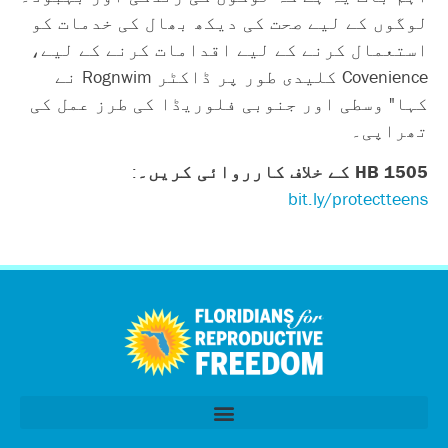
لوگوں کے لیے صحت کی دیکھ بھال کی خدمات کو
استعمال کرنے کے لیے اقدامات کرنے کے لیے،
Covenience کلیدی طور پر ڈاکٹر Rognwim نے
کہا" وسطی اور جنوبی فلوریڈا کی طرز عمل کی
تھراپی۔
HB 1505 کے خلاف کارروائی کریں۔
:
bit.ly/protectteens
العربية
Tiếng Việt
简体中文
Kreyòl
قانون سازی کا اجلاس 2026