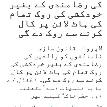
کی رضامندی کے بغیر
خودکشی کی روک تھام
کی ہاٹ لائن پر کال
کرنے سے روک دے گی
لاپرواہ قانون سازی
نابالغوں کو والدین کی
رضامندی کے بغیر خودکشی کی
روک تھام کی ہاٹ لائن پر کال
کرنے سے روک دے گی۔
اطفال کے
ماہر نفسیات اسے "متعلقہ
اور خطرناک" کہتے ہیں
تلاہاسی
- میں
ایک سوال کا جواب
(ٹائم اسٹیمپ