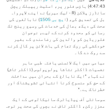
4:47:43) ہاؤس فلور پر، اسٹیٹ ریپبلک ریچل
سانڈرز پلاکن (R - لیک میری) نے اپنے لاپرواہ
بل کی تصدیق کی، (
ایچ بی 1505
) نابالغوں کی
صحت کی دیکھ بھال کی خدمات کی وسیع رینج تک
رسائی کو محدود کرنے کے لیے، نوجوان
فلوریڈین کو والدین کی رضامندی کے بغیر
خودکشی کی روک تھام کی ہاٹ لائن پر کال کرنے
سے روک دے گا۔
میامی میں ایک لائسنس یافتہ طبی ماہر
نفسیات ڈاکٹر نتاشا پولوپولوس (ڈاکٹر تاش)
نے کہا، "ایک نابالغ کے بحران میں مداخلت
کے حق کو منسوخ کرنا انتہائی تشویشناک اور
خطرناک ہے۔"
سوسائٹی آف پیڈیاٹرک سائیکالوجی کے ایک
معزز رکن، ڈاکٹر تاش نے بچوں کی صحت پر توجہ