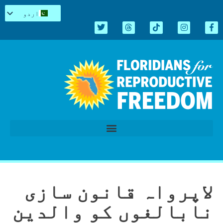
اردو
English
Español
Kreyòl
简体中文
Tiếng Việt
العربية
Repro میں سیاہ
قانون سازی کا اجلاس 2026
لاپرواہ قانون سازی
نابالغوں کو والدین