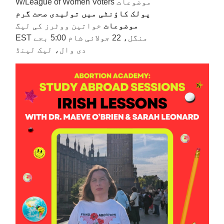
پولک کاؤنٹی میں تولیدی صحت گرم
موضوعات
خواتین ووٹرز کی لیگ
منگل، 22 جولائی شام 5:00 بجے EST
دی وال، لیک لینڈ