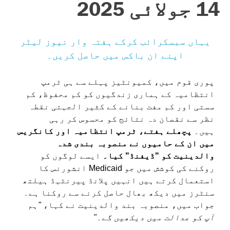
14 جولائی 2025
یہاں سبسکرائب کرکے ہفتہ وار نیوز لیٹر
اپنے ان باکس میں حاصل کریں۔
پوری قوم میں، کمیونٹیز پہلے سے ہی ٹرمپ
انتظامیہ کے ہماری زندگیوں کو کم محفوظ، کم
سستی اور کم مفت بنانے کے کثیر الجہتی نقطہ
نظر سے نقصان دہ نتائج کو محسوس کر رہی
ہیں۔
پچھلے ہفتے، ٹرمپ انتظامیہ اور کانگریس
میں ان کے حامیوں نے منصوبہ بندی شدہ
والدینیت کو "ڈیفنڈ" کیا۔
ایسے لوگوں کو
روکنے کی کوشش میں جو Medicaid انشورنس کا
استعمال کرتے ہیں انہیں پلانڈ پیرنٹہڈ ہیلتھ
سنٹرز میں دیکھ بھال حاصل کرنے سے روکنا ہے۔
جواب میں، منصوبہ بند والدینیت نے کہا،
"ہم
آپ کو عدالت میں دیکھیں گے۔"