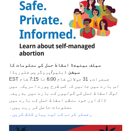
سیلف مینیجڈ اسقاط حمل کی معلومات کا
سیشن
ڈبلیو/پروگریس فلوریڈا
جمعرات، 31 جولائی شام 6:00 تا 7:15 شام EST
اس بارے میں جانیں کہ کس طرح پورے امریکہ میں
لوگ اسقاط حمل کی گولیوں کے بارے میں بذریعہ
ڈاک اور خود منظم اسقاط حمل کے بارے میں
معلومات حاصل کر رہے ہیں۔
رجسٹر کرنے کے لیے یہاں کلک کریں۔