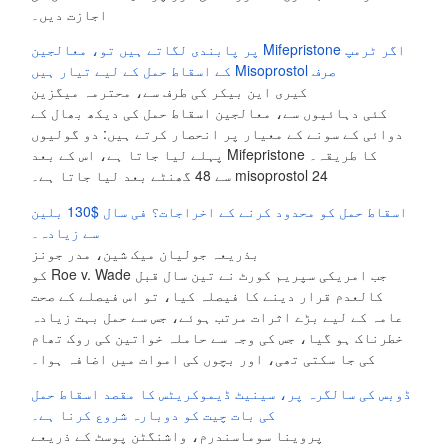
اجازت دیں۔
اگر ٹرمپ Mifepristone پر پابندی لگاتے ہیں تو، معالجین
صرف Misoprostol کے اسقاط حمل کے لیے تیار ہیں
کیری این بیکر کی طرف سے، محترمہ میگزین
کئی دہائیوں سے، معالجین اسقاط حمل کی دیکھ بھال کے
دوائی کے سونے کے معیار پر انحصار کرتے ہیں: دو گولیوں
کا طریقہ۔ Mifepristone پہلے لیا جاتا ہے، اس کے بعد
misoprostol 24 سے 48 گھنٹے بعد لیا جاتا ہے۔
اسقاط حمل کو محدود کرنے کے اخراجات؟ فی سال $130 بلین
سے زیادہ۔
بذریعہ جولیان میک شین، مدر جونز
جب امریکی سپریم کورٹ نے تین سال قبل Roe v. Wade کو
کالعدم قرار دینے کا فیصلہ کیا، تو اس فیصلے کے صحت
عامہ کے لیے بڑے اثرات مرتب ہوئے، جس سے حمل بہت زیادہ
خطرناک ہو گیا، جس کی وجہ سے حاملہ خواتین کی روک تھام
کی جا سکتی تھی، اور بچوں کی اموات میں اضافہ ہوا۔
ڈوبس کی سالگرہ پر، سینیٹ ڈیموکریٹس کا مقصد اسقاط حمل
کی بات چیت کو دوبارہ شروع کرنا ہے۔
پروینا سوماسندرم، واشنگٹن پوسٹ کے ذریعے