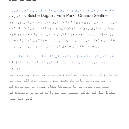
اسقاط حمل کی بحث میں والدین کی حالت زار پر غور کریں۔
Seiche Dogan، Fern Park، Orlando Sentinel کے ذریعے
میں نے کبھی نہیں سوچا تھا کہ میں کسی بھی سیاسی چیز پر
اس طرح غمگین ہوں گا لیکن میں رو بمقابلہ ویڈ کے خاتمے
پر غمزدہ ہوں۔ مجھے چوٹ لگی ہے۔ میرے اپنے جسم پر خود
مختاری رکھنا میرے لیے بہت اہم ہے۔ خواتین کو اپنے جسم
پر خود مختاری حاصل کرنا میرے لیے بہت اہم ہے۔
خواتین کو اپنے عمل سے تبدیلی کا مطالبہ کرنا چاہیے۔
ریٹا بورنسٹین، ونٹر پارک، اورلینڈو سینٹینیل کے
ذریعہ
ہم مارچ کر رہے ہیں۔ ہم لکھ رہے ہیں۔ ہم بول رہے ہیں۔ ہم
رو رہے ہیں۔ ہم ناقابل یقین ہیں۔ ہمیں چوٹ لگی ہے۔ ہم
غصے میں ہیں۔ ہم مایوسی کا شکار ہیں۔ ہم نے عورت کے
اسقاط حمل کے حق کو یقینی بنانے والے قانونی تحفظات کو
کھو دیا ہے۔