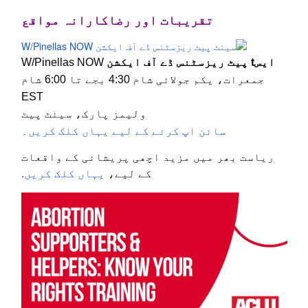
تقریبات اور رضاکارانہ مواقع
ایس
t پیٹ ریزسٹنس ڈے آف ایکشن
W/Pinellas NOW
جمعرات، یکم جولائی شام 4:30 بجے تا 6:00 شام
EST
ولیمز پارک، سینٹ پیٹ
سائن اپ کرنے کے لیے یہاں کلک کریں۔
ریاست بھر میں مزید اچھی پریشانی کے واقعات
کے لیے،
یہاں کلک کریں.