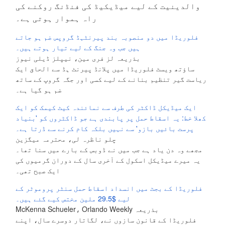
والدینیت کے لیے میڈیکیڈ کی فنڈنگ روکنے کی
راہ ہموار ہوتی ہے۔
فلوریڈا میں دو منصوبہ بند پیرنٹہڈ گروپس ضم ہو جاتے
ہیں جب وہ جنگ کے لیے تیار ہوتے ہیں۔
بذریعہ لز فری مین، نیپلز ڈیلی نیوز
ساؤتھ ویسٹ فلوریڈا میں پلانڈ پیرنٹ ہڈ سے الحاق ایک
ریاست گیر تنظیم بنانے کے لیے کسی اور جگہ گروپ کے ساتھ
ضم ہو گیا ہے۔
ایک میڈیکل ڈاکٹر کی طرف سے نمائندہ کیٹ کیمک کو ایک
کھلا خط: یہ اسقاط حمل پر پابندی ہے جو ڈاکٹروں کو 'بنیاد
پرست بائیں بازو' سے نہیں بلکہ کام کرنے سے ڈرتا ہے۔
چلو ناظرہ لی، محترمہ میگزین
مجھے وہ دن یاد ہے جب میں نے ڈوبس کے بارے میں سنا تھا۔
یہ میرے میڈیکل اسکول کے آخری سال کے دوران گرمیوں کی
ایک صبح تھی۔
فلوریڈا کے بجٹ میں انسداد اسقاط حمل سنٹر پروموٹر کے
لیے $29.5 ملین مختص کیے گئے ہیں۔
بذریعہ McKenna Schueler، Orlando Weekly
فلوریڈا کے قانون سازوں نے، لگاتار دوسرے سال، اپنے