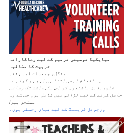
میڈیکیڈ توسیعی ترمیم کے لیے رضاکارانہ
تربیت کا مطالبہ
منگل، جمعرات اور ہفتہ
یہ اقدام ابھی اتنا ہی اہم ہو گیا ہے -
فلوریڈین باشندوں کو اس نگہداشت تک رسائی
حاصل کرنے کے لیے لڑائی میں شامل ہوں جس کے وہ
مستحق ہیں!
ورچوئل ٹریننگ کے لیے یہاں رجسٹر ہوں۔