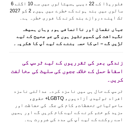
فلوریڈا کے 22 دیہی ہسپتالوں میں سے 10 اگلے 6
سالوں میں بند ہونے کے خطرے میں ہیں، 2 کو 2027
تک اپنے دروازے بند کرنے کا فوری خطرہ ہے۔
جہاں نقصان اور ناانصافی ہو، وہاں ہمیشہ
نگہداشت کی کمیونٹیز ہوں گی جو صحیح کے لیے
لڑیں گے – اس کا حصہ بننے کے لیے آپ کا شکریہ۔
زندگی بھر کی تقرریوں کے لیے ٹرمپ کی
اسقاط حمل کے خلاف ججوں کی سلیٹ کی مخالفت
کریں۔
ٹرمپ کے حال ہی میں نامزد کردہ عدالتی نامزد
افراد تولیدی آزادیوں، LGBTQ+ حقوق،
ماحولیاتی تحفظات، کام کی جگہ کی حفاظت اور
مزید کو ختم کرنے کے لیے کام کریں گے اور ہمیں
اسے روکنے کے لیے آپ کی مدد کی ضرورت ہے۔