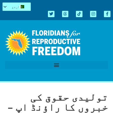
اردو
English
Español
Kreyòl
简体中文
Tiếng Việt
العربية
Repro میں سیاہ
قانون سازی کا اجلاس 2026
تولیدی حقوق کی
خبروں کا راؤنڈ اپ –