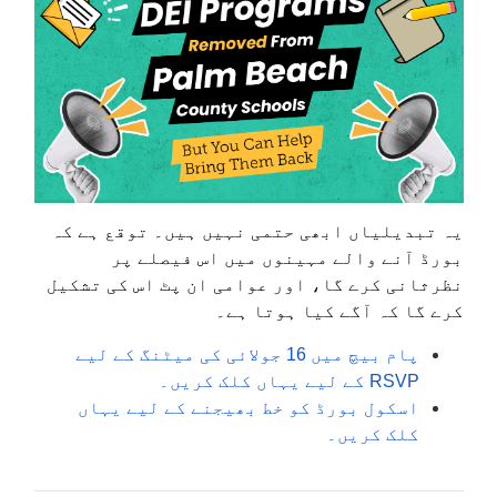
یہ تبدیلیاں ابھی حتمی نہیں ہیں۔ توقع ہے کہ
بورڈ آنے والے مہینوں میں اس فیصلے پر
نظرثانی کرے گا، اور عوامی ان پٹ اس کی تشکیل
کرے گا کہ آگے کیا ہوتا ہے۔
پام بیچ میں 16 جولائی کی میٹنگ کے لیے
RSVP کے لیے یہاں کلک کریں۔
اسکول بورڈ کو خط بھیجنے کے لیے یہاں
کلک کریں۔