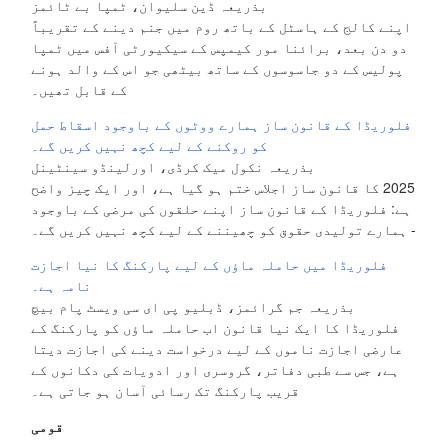
بذریعہ ڈین سلیوان، ٹمپا بے ٹائمز
اپنے کالج کے ہاسٹل کے باتھ روم میں جنم دینے کے تقریباً
دو دن بعد، برائنا مور کیمپس کے سیکیورٹی آفس میں ٹمپا
پولیس کے دو جاسوسوں کے ساتھ بیٹھی جو اس کے والد ہونے
کے قابل تھیں۔
فلوریڈا کے قانون ساز ہمارے ووٹوں کے باوجود اسقاط حمل
کو روکنے کے لیے کچھ نہیں کریں گے۔
بذریعہ نکول میک کرڈی، اورلینڈو سینٹینل
2025 کا قانون ساز اجلاس ختم ہو گیا ہے، اور ایک چیز واضح
ہے: فلوریڈا کے قانون ساز اپنے حلقوں کی مرضی کے باوجود
- ہمارے تولیدی حقوق کو چھیننے کے لیے کچھ نہیں کریں گے۔
فلوریڈا میں حاملہ ماؤں کے لیے پارکنگ کا نیا اجازت
نامہ ہے۔
بذریعہ جم گرائمز، ڈبلیو پی ای سی ویسٹ پام بیچ
فلوریڈا کا ایک نیا قانون اب حاملہ ماؤں کو پارکنگ کے
عارضی اجازت ناموں کے لیے درخواست دینے کی اجازت دیتا
ہے، جس سے طبی دفاتر، گروسری اور ادویات کی دکانوں کے
قریب پارکنگ تک رسائی آسان ہو جاتی ہے۔
قومی