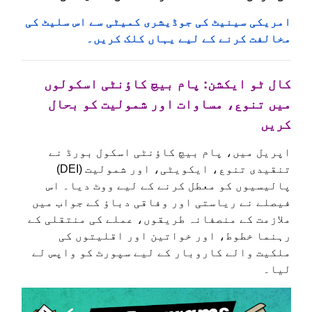
امریکی سینیٹ کی جوڈیشری کمیٹی سے اس سلیٹ کی
مخالفت کرنے کے لیے یہاں کلک کریں۔
کال ٹو ایکشن: پام بیچ کاؤنٹی اسکولوں
میں تنوع، مساوات اور شمولیت کو بحال
کریں
اپریل میں، پام بیچ کاؤنٹی اسکول بورڈ نے
تنقیدی تنوع، ایکویٹی، اور شمولیت (DEI)
پالیسیوں کو معطل کرنے کے لیے ووٹ دیا۔ اس
فیصلے نے ریاستی اور وفاقی دباؤ کے جواب میں
ملازمت کے منصفانہ طریقوں، عملے کی منتقلی کے
رہنما خطوط، اور خواتین اور اقلیتوں کی
ملکیت والے کاروبار کے لیے سپورٹ کو واپس لے
لیا۔