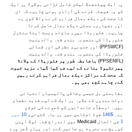
یہ ایک چیلنجنگ لیکن قابل لڑائی ہوگی؛ ہر ایک
کو یہ فیصلہ کرنے کی آزادی ہونی چاہیے کہ ان
کا صحت کی دیکھ بھال فراہم کرنے والا کون ہے
اور معیاری، سستی دیکھ بھال حاصل کرنا
چاہیے۔ فلوریڈا میں، ساؤتھ ویسٹ اینڈ سنٹرل
فلوریڈا کی منصوبہ بندی شدہ والدینیت
(PPSWCF) اور جنوبی، مشرقی اور شمالی
فلوریڈا کی منصوبہ بندی شدہ والدینیت
(PPSENFL)
باضابطہ طور پر فلوریڈا کے پلانڈ
پیرنٹہوڈ بنانے کے لیے ضم کیا گیا، مزید ثبوت
کہ صحت کے مراکز دیکھ بھال فراہم کرتے رہیں
گے، چاہے کچھ بھی ہو۔
مفاہمتی بل جیسی وفاقی پالیسیاں انتہائی
دولت مندوں کے علاوہ ہر ایک کے لیے شدید نقصان
ہیں۔ اوسطاً، خاندانوں کو کھونے کی توقع
ہے۔
$146
فوڈ اسٹامپ میں ہر ماہ کٹوتی،
10 میں
1
فی الحال Medicaid میں اندراج شدہ لوگ اپنی
کوریج سے محروم ہو جائیں گے، اور یہاں گھر پر،