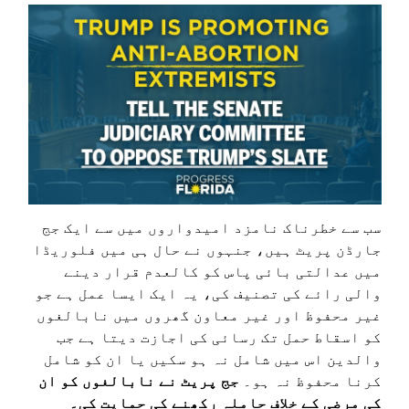
سب سے خطرناک نامزد امیدواروں میں سے ایک جج
جارڈن پریٹ ہیں، جنہوں نے حال ہی میں فلوریڈا
میں عدالتی بائی پاس کو کالعدم قرار دینے
والی رائے کی تصنیف کی، یہ ایک ایسا عمل ہے جو
غیر محفوظ اور غیر معاون گھروں میں نابالغوں
کو اسقاط حمل تک رسائی کی اجازت دیتا ہے جب
والدین اس میں شامل نہ ہو سکیں یا ان کو شامل
کرنا محفوظ نہ ہو۔
جج پریٹ نے نابالغوں کو ان
کی مرضی کے خلاف حاملہ رکھنے کی حمایت کی۔