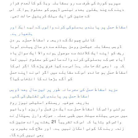
سپریم کورٹ کی طرف سے رو بمقابلہ ویڈ کو کالعدم قرار
دینے کے چند ہفتوں بعد، نینسی ڈیوس کو معلوم ہوا کہ اس
کے جنین کی ایک مہلک کرینیل حالت تھی۔
اسقاط حمل پر پابندی بدسلوکی کرنے والوں کے لیے ایک اور
ہتھیار ہے۔
کائلی چیونگ کے ذریعہ، اسقاط حمل، ہر دن
ڈوبس بمقابلہ جیکسن وومن ہیلتھ سے دو سال پہلے، لوبا
ریف کو اپنے ایک کلائنٹ سے موصول ہونے والا ایک سوال یاد
آیا، جس کے بدسلوکی کرنے والے ساتھی کو معلوم نہیں تھا
کہ وہ ابھی تک حاملہ ہے: اس سے کیا فرق پڑے گا اگر اس کا
اسقاط حمل ہو جائے، اس کے مقابلے میں اگر اس نے اپنے حمل
کو آگے بڑھانے کا انتخاب کیا؟
مزید اسقاط حمل کی مجرمانہ طور پر تین سال بعد ڈوبس
اسقاط حمل پر پابندی کی تفتیش کی گئی۔
بذریعہ صوفیہ ریسنک، اسٹیٹس نیوز روم
برٹنی واٹس کا اسقاط حمل سے ایک دن قبل وارین، اوہائیو
میں مرسی ہیلتھ سینٹ میں طبی عملہ۔ جوزف وارن ہسپتال نے
واٹس کو بتایا کہ اس کے تقریباً 21 ہفتے پرانے جنین کے
زندہ رہنے کا کوئی امکان نہیں ہے۔ اور علاج کے بغیر، وہ
بھی نہیں کرے گا.