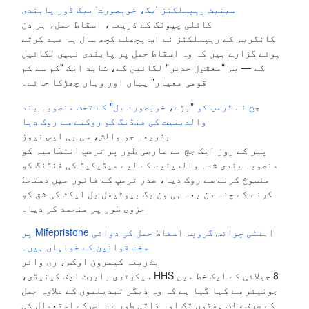
سینیٹ ریپبلکنز 'بگ، خوبصورت' بیک ڈور پابندی
کائلی چیونگ کے ذریعہ، اسقاط حمل، ہر دن
کانگریس کے ریپبلکنز نے اب پچھلے کچھ سال یہ عہد کرتے
ہوئے گزارے ہیں کہ وہ اسقاط حمل پر پابندی نہیں لگائیں
گے — بس "معقول حدیں" لگائیں گے، شاید ایک "کم سے کم
قومی معیار" یہاں اور وہاں چھڑکا جائے۔
جج نے ٹرمپ کو "بڑے، خوبصورت بل" کے تحت منصوبہ بند
والدینیت کی فنڈنگ کو روکنے سے روک دیا
بذریعہ جو والش، سی بی ایس نیوز
پیر کے روز ایک جج نے عارضی طور پر ٹرمپ انتظامیہ کو
منصوبہ بندی شدہ والدینیت کے لیے میڈیکیڈ کی فنڈنگ کو
منسوخ کرنے سے روک دیا، صدر ٹرمپ کے قانون میں دستخط
کرنے کے چند دن بعد ہی ون بگ بیوٹیفل بل ایکٹ کی شق کو
جزوی طور پر منجمد کر دیا۔
اینٹی چوائس گروپس اسقاط حمل کی دوائی Mifepristone پر
سخت قوانین کے خواہاں ہیں۔
بذریعہ کیمرون اوکس، ری وائر
8 جولائی کے ایک خط میں HHS سیکرٹری رابرٹ ایف کینیڈی،
جونیئر سے کہا گیا ہے کہ وہ دیگر تبدیلیوں کے علاوہ حمل
کے صرف سات ہفتوں تک اور ذاتی طور پر اس کے استعمال کی