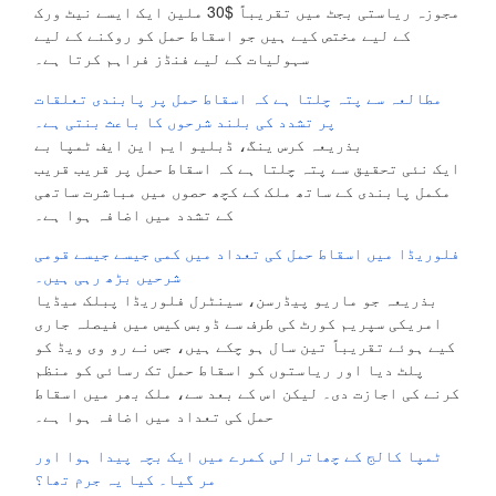
مجوزہ ریاستی بجٹ میں تقریباً $30 ملین ایک ایسے نیٹ ورک
کے لیے مختص کیے ہیں جو اسقاط حمل کو روکنے کے لیے
سہولیات کے لیے فنڈز فراہم کرتا ہے۔
مطالعہ سے پتہ چلتا ہے کہ اسقاط حمل پر پابندی تعلقات
پر تشدد کی بلند شرحوں کا باعث بنتی ہے۔
بذریعہ کرس ینگ، ڈبلیو ایم این ایف ٹمپا بے
ایک نئی تحقیق سے پتہ چلتا ہے کہ اسقاط حمل پر قریب قریب
مکمل پابندی کے ساتھ ملک کے کچھ حصوں میں مباشرت ساتھی
کے تشدد میں اضافہ ہوا ہے۔
فلوریڈا میں اسقاط حمل کی تعداد میں کمی جیسے جیسے قومی
شرحیں بڑھ رہی ہیں۔
بذریعہ جو ماریو پیڈرسن، سینٹرل فلوریڈا پبلک میڈیا
امریکی سپریم کورٹ کی طرف سے ڈوبس کیس میں فیصلہ جاری
کیے ہوئے تقریباً تین سال ہو چکے ہیں، جس نے رو وی ویڈ کو
پلٹ دیا اور ریاستوں کو اسقاط حمل تک رسائی کو منظم
کرنے کی اجازت دی۔ لیکن اس کے بعد سے، ملک بھر میں اسقاط
حمل کی تعداد میں اضافہ ہوا ہے۔
ٹمپا کالج کے چھاترالی کمرے میں ایک بچہ پیدا ہوا اور
مر گیا۔ کیا یہ جرم تھا؟