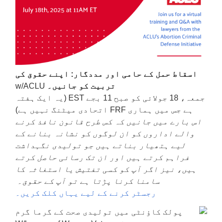
اسقاط حمل کے حامی اور مددگار: اپنے حقوق کی
تربیت کو جانیں۔
w/ACLU
جمعہ، 18 جولائی کو صبح 11 بجے EST (یہ ایک ہفتہ
ہے جس میں ہماری FRF اتحادی میٹنگ نہیں ہے)
اس بارے میں جانیں کہ کس طرح قانون نافذ کرنے
والے اداروں کو ان لوگوں کو نشانہ بنانے کے
لیے ہتھیار بناتے ہیں جو تولیدی نگہداشت
فراہم کرتے ہیں اور ان تک رسائی حاصل کرتے
ہیں، نیز اگر آپ کو کسی تفتیش یا استغاثہ کا
سامنا کرنا پڑتا ہے تو آپ کے حقوق۔
رجسٹر کرنے کے لیے یہاں کلک کریں۔