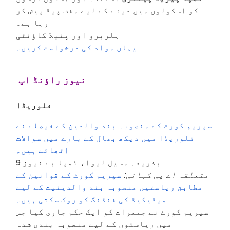
کو اسکولوں میں دینے کے لیے مفت پیڈ پیش کر
رہا ہے۔
ہلزبرو اور پنیلا کاؤنٹی
یہاں مواد کی درخواست کریں۔
نیوز راؤنڈ اپ
فلوریڈا
سپریم کورٹ کے منصوبہ بند والدین کے فیصلے نے
فلوریڈا میں دیکھ بھال کے بارے میں سوالات
اٹھائے ہیں۔
بذریعہ مسیل لیوا، ٹمپا بے نیوز 9
متعلقہ اے پی کہانی:
سپریم کورٹ کے قوانین کے
مطابق ریاستیں منصوبہ بند والدینیت کے لیے
میڈیکیڈ کی فنڈنگ کو روک سکتی ہیں۔
سپریم کورٹ نے جمعرات کو ایک حکم جاری کیا جس
میں ریاستوں کے لیے منصوبہ بندی شدہ