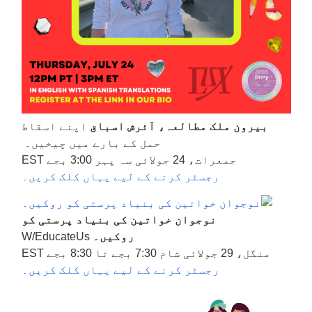
بیرون ملک مطالعہ، آئرش اسباق
اپنے اسقاط
حمل کے بارے میں چیخیں۔
جمعرات، 24 جولائی سہ پہر 3:00 بجے EST
رجسٹر کرنے کے لیے یہاں کلک کریں۔
نوجوان خواتین کی بنیاد پرستی کو
روکیں۔
W/EducateUs
منگل، 29 جولائی شام 7:30 بجے تا 8:30 بجے EST
رجسٹر کرنے کے لیے یہاں کلک کریں۔