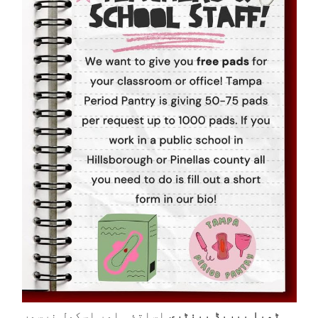
ٹمپا پیریڈ پینٹری
اساتذہ اور اسکول نرسوں