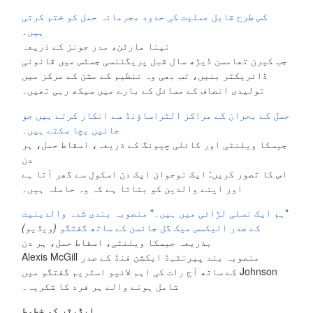
کس طرح قابل عملیت کی حدود مجرمانہ حمل کو ختم کرتی
ہیں۔
نینا مارٹن، مدر جونز کے ذریعہ
جب کیرن تھامسن ڈیڑھ سال قبل پریگننسی جسٹس میں قانونی
ڈائریکٹر بنیں، تب بھی وہ تنظیم کے مشن کے مرکز میں
تولیدی انصاف کے مسائل کے بارے میں سیکھ رہی تھیں۔
حمل کے بحران کے مراکز الٹراساؤنڈ سے انکار کرتے ہیں جو
جانیں بچا سکتے ہیں۔
جیسکا ویلنٹی اور کائلی چیونگ کے ذریعہ، اسقاط حمل، ہر
دن
اس کا تصور کریں: ایک نوجوان ایک دن اسکول سے گھر آتا ہے
اور اپنے والدین کو بتاتا ہے کہ وہ حاملہ ہیں۔
"ہم ایک نسلی لڑائی میں ہیں۔" منصوبہ بندی شدہ والدینیت
کے صدر الیکسس میک گل جانسن کے ساتھ گفتگو
(ویڈیو)
بذریعہ جیسکا ویلنٹی، اسقاط حمل، ہر دن
منصوبہ بند پیرنٹہڈ ایکشن فنڈ کے صدر Alexis McGill
Johnson کے ساتھ آج رات کی اہم لائیو اسٹریم گفتگو میں
شامل ہونے والے ہر فرد کا شکریہ۔
ایڈیٹر کو خطوط