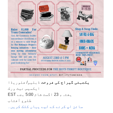
یکجہتی گیراج کی فروخت
ڈبلیو/ فلوریڈا
ایکسیس نیٹ ورک
ہفتہ، 23 اگست شام 5:00 بجے EST
طلوع آفتاب
سائن اپ کرنے کے لیے یہاں کلک کریں۔