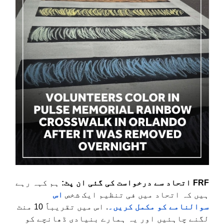
FRF اتحاد سے درخواست کی گئی ان پٹ:
ہم کہہ رہے
ہیں کہ اتحاد میں فی تنظیم ایک شخص
اس
سوالنامے کو مکمل کریں۔
. اس میں تقریباً 10 منٹ
لگنے چاہئیں اور یہ ہمارے بنیادی ڈھانچے کو