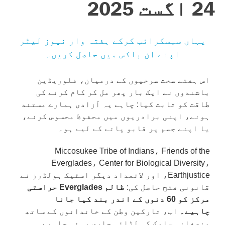
24 اگست 2025
یہاں سبسکرائب کرکے ہفتہ وار نیوز لیٹر
اپنے ان باکس میں حاصل کریں۔
اس ہفتے سخت سرخیوں کے درمیان، فلوریڈین
باشندوں نے ایک بار پھر مل کر کام کرنے کی
طاقت کو ثابت کیا: چاہے یہ آزادی ہمارے مستند
ہونے، اپنی برادریوں میں محفوظ محسوس کرنے،
یا اپنے جسم پر قابو پانے کے لیے ہو۔
Miccosukee Tribe of Indians، Friends of the
Everglades، Center for Biological Diversity،
Earthjustice، اور لاتعداد دیگر اسٹیک ہولڈرز نے
قانونی فتح حاصل کی:
ظالم Everglades حراستی
مرکز کو 60 دنوں کے اندر بند کیا جانا
چاہیے۔
اب، تارکین وطن کے خاندانوں کے ساتھ
منصفانہ سلوک کی لڑائی جاری رہنی چاہیے۔