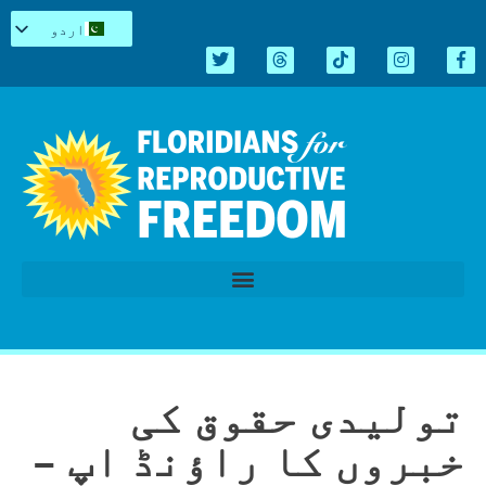
اردو
English
Español
Kreyòl
简体中文
Tiếng Việt
العربية
Repro میں سیاہ
قانون سازی کا اجلاس 2026
تولیدی حقوق کی
خبروں کا راؤنڈ اپ –