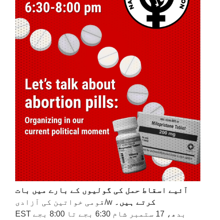
آئیے اسقاط حمل کی گولیوں کے بارے میں بات
کرتے ہیں۔
w/قومی خواتین کی آزادی
بدھ، 17 ستمبر شام 6:30 بجے تا 8:00 بجے EST