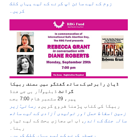
زوم کے لیے سائن اپ کرنے کے لیے یہاں کلک
کریں۔
ڈیان رابرٹس کے ساتھ گفتگو میں مصنف ربیکا
گرانٹ
ڈبلیو/آر بی جی فنڈ
پیر، 29 ستمبر شام 7:00 بجے
ربیکا کی کتاب پڑھنا شروع کریں،
رسائی: زیر
زمین اسقاط حمل اور تولیدی آزادی کے لیے ساٹھ
سالہ جنگ کے اندر
,
اب اس مجازی بحث کے لیے تیار
رہنا۔
رجسٹر کرنے کے لیے یہاں کلک کریں۔