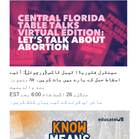
سینٹرل فلوریڈا ٹیبل ٹاکس (ورچوئل): آئیے
اسقاط حمل کے بارے میں بات کریں۔
w/ منصوبہ
بند والدینیت
منگل، 26 اگست شام 6:00 بجے EST
سائن اپ کرنے کے لیے یہاں کلک کریں۔