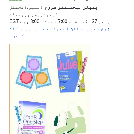
پیپلز لیجسلیٹو فورم
ڈبلیو/ڈیجیٹل
ڈیموکریسی پروجیکٹ
بدھ، 27 اگست شام 7:00 بجے تا 8:00 بجے EST
زوم کے لیے سائن اپ کرنے کے لیے یہاں کلک
کریں۔