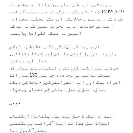
ریاستیں اور طبی ماہرین حاملہ مریضوں کو
COVID-19 کے ٹیکے لگوانے کی ترغیب دینے کے لیے
کام کر رہے ہیں، حالانکہ امریکی محکمہ صحت اور
انسانی خدمات اب یہ تجویز نہیں کرتا ہے کہ
انہیں یہ ٹیکہ لگوانا چاہیے۔
آب و ہوا کی لچک کی اگلی خطوط پر ڈولاس
بذریعہ میریل لوئس چارلس اور شینا متھائی،
حملہ آور سمندر
جولائی میں، کیر کاؤنٹی، ٹیکساس میں تباہ کن
سیلاب نے تباہی مچادی، جس میں 130 سے زائد
افراد ہلاک اور اہم انفراسٹرکچر - صحت کی دیکھ
بھال، نقل و حمل، بجلی کو نقصان پہنچا۔
قومی
انسداد اسقاط حمل پلے بک، پلٹایا: آرکنساس
اسقاط حمل فنڈ نے اپنا "کرائسس پریگننسی
سنٹر" کھول دیا