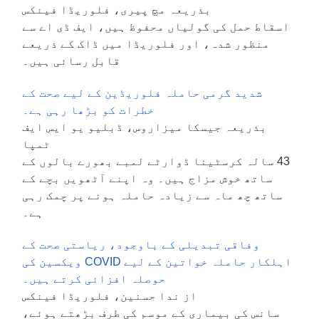
بذریعہ مچ پیری، فلوریڈا فینکس
اسقاط حمل کی گولیاں محفوظ ہیں، ایف ڈی اے سے
منظور شدہ، اور فلوریڈا میں ڈاک کے ذریعے
قابل رسائی ہیں۔
شدید گرمی حاملہ فلوریڈین کے لیے صحت کے
خطرات کو بڑھا رہی ہے۔
بذریعہ جیسکا میزاروس، ڈبلیو یو ایس ایف
ٹمپا
43 سالہ کرسٹینا ڈوارٹے لمبے بھورے بالوں کے
ساتھ خوش مزاج ہیں۔ وہ اپنے آٹھویں بچے کے
ساتھ چھ ماہ سے زیادہ حاملہ ہونے پر چمک رہی
ہے۔
وفاقی تبدیلی کے باوجود، ریاستی صحت کے
اہلکار حاملہ خواتین کے لیے COVID ویکسین کی
حوصلہ افزائی کرتے ہیں۔
از ندا حسنین، فلوریڈا فینکس
سانس کی بیماری کے موسم کی طرف بڑھتے ہوئے،