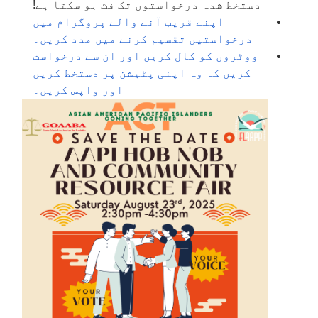
دستخط شدہ درخواستوں تک فٹ ہو سکتا ہے!
اپنے قریب آنے والے پروگرام میں
درخواستیں تقسیم کرنے میں مدد کریں۔
ووٹروں کو کال کریں اور ان سے درخواست
کریں کہ وہ اپنی پٹیشن پر دستخط کریں
اور واپس کریں۔