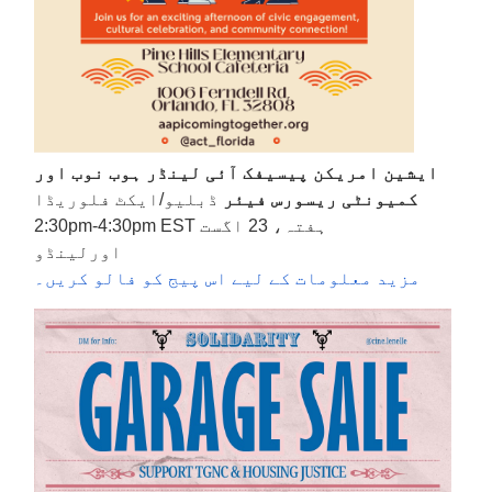
ایشین امریکن پیسیفک آئی لینڈر ہوب نوب اور
کمیونٹی ریسورس فیئر
ڈبلیو/ایکٹ فلوریڈا
ہفتہ، 23 اگست 2:30pm-4:30pm EST
اورلینڈو
مزید معلومات کے لیے اس پیج کو فالو کریں۔