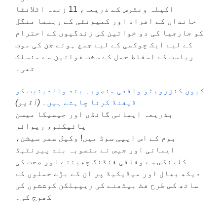
اکیلہ ونٹرس کے ذریعہ، 11 زندہ اٹلانٹا
خاندان کے افراد اور کمیونٹی کے رہنما منگل
کو جارجیا کی دو خواتین کی زندگیوں کے احترام
کے لیے ایک چوکسی کے لیے جمع ہوئے جن کی موت
ریاست کے اسقاط حمل کے سخت قوانین سے منسلک
تھی۔
کیوں کنزرویٹو واقعی منصوبہ بند والدینیت کو
ڈیفنڈ کرنا چاہتے ہیں۔
(آڈیو)
بذریعہ ایمانی گانڈی اور جیسیکا میسن
پائیکلو، ریوائر
بوم کے اس ایپی سوڈ میں! وکیل سمر سیشن،
ایمانی اور جیس نے منصوبہ بند پیرنٹہڈ
کلینکس سے وفاقی فنڈنگ چھیننے اور صحت کی
دیکھ بھال اور میڈیکیڈ پر ان کے بڑے حملوں کے
ساتھ کس طرح فٹ بیٹھنے کی ریپبلکن کوششوں کی
کھوج کی۔