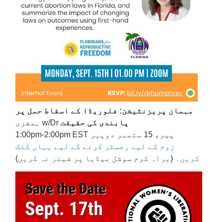
مہمان پریزنٹیشن: فلوریڈا کے اسقاط حمل پر
پابندی کی حقیقت
w/Dr ہمفری
پیر، 15 ستمبر دوپہر 1:00pm-2:00pm EST
زوم کے لیے رجسٹر کرنے کے لیے یہاں کلک
کریں۔
(براہ کرم سوشل میڈیا پر شیئر نہ کریں)