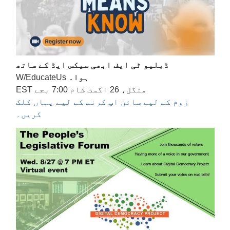
ڈبلیو ٹی ایف ابھی سیکس ایڈ کے ساتھ
ہوا۔
W/EducateUs
منگل، 26 اگست شام 7:00 بجے EST
زوم کے لیے سائن اپ کرنے کے لیے یہاں کلک
کریں۔