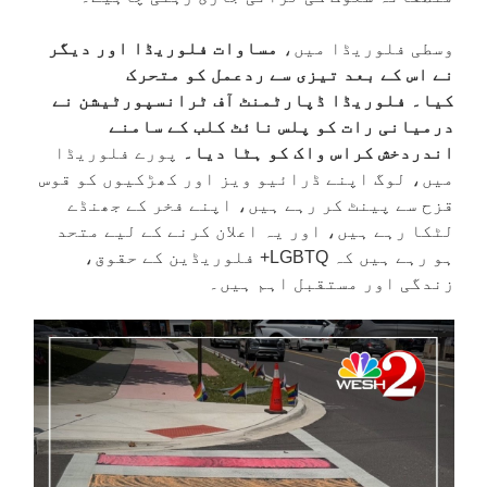
وسطی فلوریڈا میں،
مساوات فلوریڈا اور دیگر
نے اس کے بعد تیزی سے ردعمل کو متحرک
کیا۔
فلوریڈا ڈپارٹمنٹ آف ٹرانسپورٹیشن نے
درمیانی رات کو پلس نائٹ کلب کے سامنے
اندردخش کراس واک کو ہٹا دیا۔
پورے فلوریڈا
میں، لوگ اپنے ڈرائیو ویز اور کھڑکیوں کو قوس
قزح سے پینٹ کر رہے ہیں، اپنے فخر کے جھنڈے
لٹکا رہے ہیں، اور یہ اعلان کرنے کے لیے متحد
ہو رہے ہیں کہ LGBTQ+ فلوریڈین کے حقوق،
زندگی اور مستقبل اہم ہیں۔