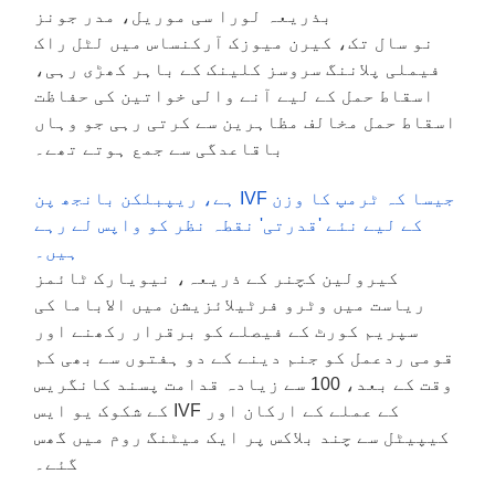
بذریعہ لورا سی موریل، مدر جونز
نو سال تک، کیرن میوزک آرکنساس میں لٹل راک
فیملی پلاننگ سروسز کلینک کے باہر کھڑی رہی،
اسقاط حمل کے لیے آنے والی خواتین کی حفاظت
اسقاط حمل مخالف مظاہرین سے کرتی رہی جو وہاں
باقاعدگی سے جمع ہوتے تھے۔
جیسا کہ ٹرمپ کا وزن IVF ہے، ریپبلکن بانجھ پن
کے لیے نئے 'قدرتی' نقطہ نظر کو واپس لے رہے
ہیں۔
کیرولین کچنر کے ذریعہ، نیویارک ٹائمز
ریاست میں وٹرو فرٹیلائزیشن میں الاباما کی
سپریم کورٹ کے فیصلے کو برقرار رکھنے اور
قومی ردعمل کو جنم دینے کے دو ہفتوں سے بھی کم
وقت کے بعد، 100 سے زیادہ قدامت پسند کانگریس
کے عملے کے ارکان اور IVF کے شکوک یو ایس
کیپیٹل سے چند بلاکس پر ایک میٹنگ روم میں گھس
گئے۔