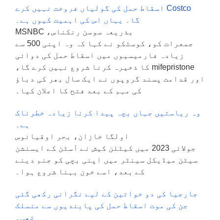
Costco اسقاط حمل کی گولیاں فروخت نہیں کرے
گا۔ یہاں اس کی اہمیت کیوں ہے۔
بذریعہ سوسن رنکناس، MSNBC
جمعرات کو، کوسٹکو نے کہا کہ وہ اپنی 500 سے
زیادہ فارمیسیوں میں اسقاط حمل کی دوائی
mifepristone کا ذخیرہ کرنا شروع نہیں کرے گا،
اور قدامت پسند گروپوں نے ایک سال بھر کی دباؤ
کی مہم کے بعد فتح کا اعلان کیا۔
وہ ریاستیں جہاں بچہ پیدا کرنا زیادہ خطرناک
ہے۔
اولگا خازان، بحر اوقیانوس
جولائی 2023 میں کیٹلن کیش نے آسٹن کے ایسنشن
سیٹن میڈیکل سینٹر میں اپنی بچی کو جنم دینے
کے بعد، اسے خون بہنا شروع ہوا۔
جارجیا کی دو خواتین کے لیے نگرانی رکھی گئی
جن کی موت اسقاط حمل کی پابندیوں سے منسلک
تھی۔