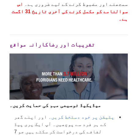
سمجھنے اور مضبوط کرنے کے لیے ضروری ہے۔
اس
سوالنامے کو مکمل کرنے کی آخری تاریخ 31 اگست
ہے۔
تقریبات اور رضاکارانہ مواقع
میڈیکیڈ توسیعی مہم کی حمایت کریں۔
پٹیشن پر خود دستخط کریں۔
اور اپنے گھر
کے ہر فرد سے پوچھیں۔ آپ ایک پری پیڈ
لفافے کی درخواست کر سکتے ہیں جو 7