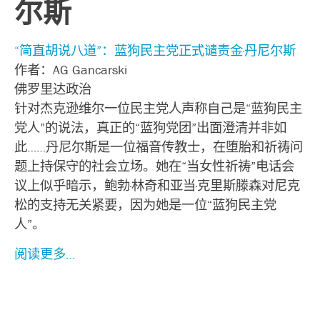
尔斯
“简直胡说八道”：蓝狗民主党正式谴责金·丹尼尔斯
作者：AG Gancarski
佛罗里达政治
针对杰克逊维尔一位民主党人声称自己是“蓝狗民主
党人”的说法，真正的“蓝狗党团”出面澄清并非如
此……丹尼尔斯是一位福音传教士，在堕胎和祈祷问
题上持保守的社会立场。她在“当女性祈祷”电话会
议上似乎暗示，鲍勃·林奇和亚当·克里斯滕森对尼克
松的支持无关紧要，因为她是一位“蓝狗民主党
人”。
阅读更多…