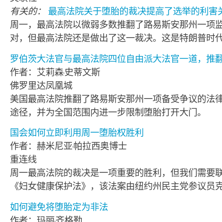
有关的：
最高法院关于堕胎的裁决提高了选举的利害
周一，最高法院以微弱多数推翻了路易斯安那州一项
对，但最高法院还是做出了这一裁决。这是特朗普时
罗伯茨大法官与最高法院四位自由派大法官一道，推
作者：艾莉森·史蒂文斯
佛罗里达凤凰城
美国最高法院推翻了路易斯安那州一项备受争议的法
途径，并为全国范围内进一步限制堕胎打开大门。
国会如何立即利用周一堕胎权胜利
作者：赫米尼亚·帕拉西奥博士
重连线
周一最高法院的裁决是一项重要的胜利，但我们需要联邦
《妇女健康保护法》，该法案由纽约州民主党参议员克
如何避免将堕胎定为非法
作者：玛丽·齐格勒