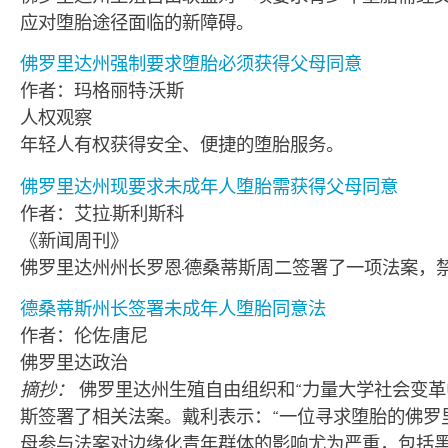
应对堕胎途径面临的新障碍。
佛罗里达州强制要求堕胎必须获得父母同意
作者：玛格丽特·沃斯
人权观察
年轻人有权获得安全、便捷的堕胎服务。
佛罗里达州现要求未成年人堕胎需获得父母同意
作者：艾拉·斯利斯科
《新闻周刊》
佛罗里达州州长罗恩·德桑蒂斯周二签署了一项法案，
德桑蒂斯州长签署未成年人堕胎同意法
作者：伦佐·唐尼
佛罗里达政治
摘抄：
佛罗里达州生殖自由组织和“力量大学社会变革中心”（Po
斯签署了相关法案。戴利表示：“一位寻求堕胎的佛罗
母参与法案对边缘化青年群体的影响尤为严重，包括黑