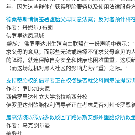
年，因为这些群体在获得堕胎服务以及使用法律服务方
德桑蒂斯悄悄签署堕胎父母同意法案；反对者预计将
作者：丹妮尔·J·布朗
佛罗里达凤凰城
摘抄：
佛罗里达州生殖自由联盟在一份声明中表示：
求父母的意见；而那些无法或选择不征求父母意见的
的障碍，就连保障自身安全和健康也困难重重。这项
（而这场危机对黑人社区的影响尤为严重）之际。”
支持堕胎权的倡导者正在权衡是否就父母同意法提起
作者：罗比·加夫尼
西佛罗里达州立大学塔拉哈西分校
佛罗里达州堕胎权利倡导者正在考虑是否对州长罗恩·
最高法院以微弱多数驳回了路易斯安那州堕胎诊所数
作者：马克·谢尔曼
美联社