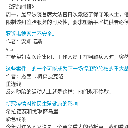
《纽约时报》
周一，最高法院首席大法官再次激怒了保守派人士，
限制该州堕胎服务的可及性，要求堕胎手术提供者必
罗诉韦德案并不安全。
作者：安娜·诺斯
Vox
在希望妇女医疗集团，工作人员正在照顾病人时，突
这些案件中的一个可能成为下一场捍卫堕胎权的重大
作者：杰西卡·梅森·皮克洛
重连线
反对堕胎的活动人士就是这样：他们永不停歇。
新冠疫情对移民生殖健康的影响
​​​​​​​希拉·德赛和戈琳·萨马里
彩色线条
今年对许多人来说是一个意义重大的转折点。我们看