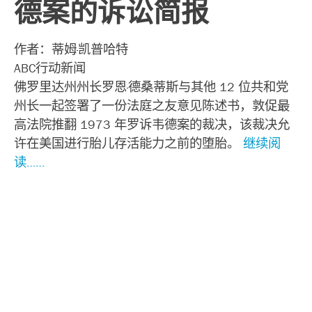
德案的诉讼简报
作者：蒂姆·凯普哈特
ABC行动新闻
佛罗里达州州长罗恩·德桑蒂斯与其他 12 位共和党
州长一起签署了一份法庭之友意见陈述书，敦促最
高法院推翻 1973 年罗诉韦德案的裁决，该裁决允
许在美国进行胎儿存活能力之前的堕胎。
继续阅
读……