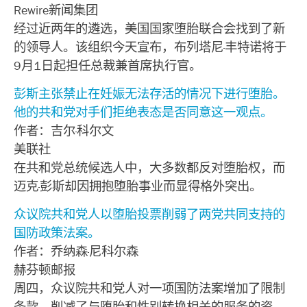
Rewire新闻集团
经过近两年的遴选，美国国家堕胎联合会找到了新
的领导人。该组织今天宣布，布列塔尼·丰特诺将于
9月1日起担任总裁兼首席执行官。
彭斯主张禁止在妊娠无法存活的情况下进行堕胎。
他的共和党对手们拒绝表态是否同意这一观点。
作者：吉尔·科尔文
美联社
在共和党总统候选人中，大多数都反对堕胎权，而
迈克·彭斯却因拥抱堕胎事业而显得格外突出。
众议院共和党人以堕胎投票削弱了两党共同支持的
国防政策法案。
作者：乔纳森·尼科尔森
赫芬顿邮报
周四，众议院共和党人对一项国防法案增加了限制
条款，削减了与堕胎和性别转换相关的服务的资