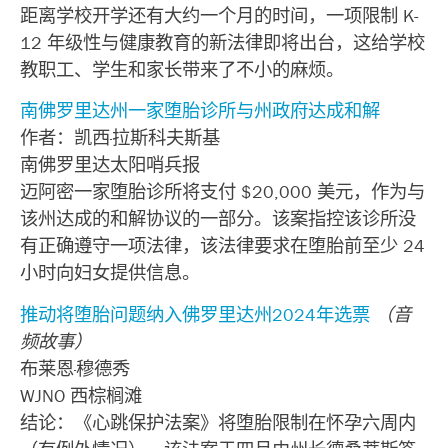
距离学校开学还有大约一个月的时间，一项限制 K-
12 年级性与健康教育的新法律即将出台，这给学校
教职工、学生和家长带来了不小的麻烦。
南佛罗里达州一家堕胎诊所与州政府达成和解
作者：凯西·拉斯科夫斯基
南佛罗里达太阳哨兵报
迈阿密一家堕胎诊所将支付 $20,000 美元，作为与
该州达成的和解协议的一部分。该案指控该诊所没
有正确遵守一项法律，该法律要求在堕胎前至少 24
小时向妇女提供信息。
推动将堕胎问题纳入佛罗里达州2024年选票
（音
频故事）
布莱恩·穆德秀
WJNO 西棕榈滩
结论：《心跳保护法案》将堕胎限制在怀孕六周内