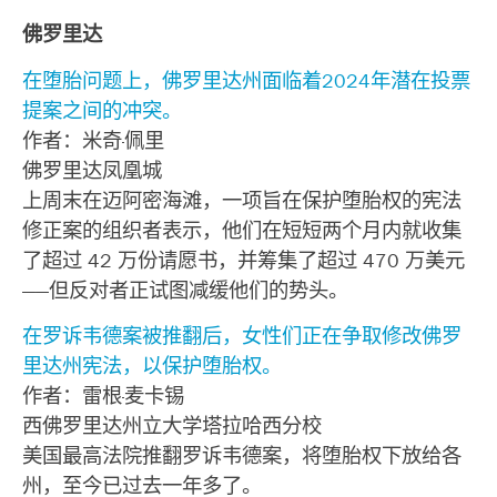
佛罗里达
在堕胎问题上，佛罗里达州面临着2024年潜在投票
提案之间的冲突。
作者：米奇·佩里
佛罗里达凤凰城
上周末在迈阿密海滩，一项旨在保护堕胎权的宪法
修正案的组织者表示，他们在短短两个月内就收集
了超过 42 万份请愿书，并筹集了超过 470 万美元
——但反对者正试图减缓他们的势头。
在罗诉韦德案被推翻后，女性们正在争取修改佛罗
里达州宪法，以保护堕胎权。
作者：雷根·麦卡锡
西佛罗里达州立大学塔拉哈西分校
美国最高法院推翻罗诉韦德案，将堕胎权下放给各
州，至今已过去一年多了。