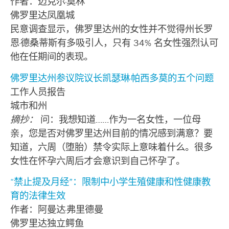
作者：迈克尔·莫林
佛罗里达凤凰城
民意调查显示，佛罗里达州的女性并不觉得州长罗
恩·德桑蒂斯有多吸引人，只有 34% 名女性强烈认可
他在任期间的表现。
佛罗里达州参议院议长凯瑟琳·帕西多莫的五个问题
工作人员报告
城市和州
摘抄：
问：我想知道……作为一名女性，一位母
亲，您是否对佛罗里达州目前的情况感到满意？要
知道，六周（堕胎）禁令实际上意味着什么。很多
女性在怀孕六周后才会意识到自己怀孕了。
“禁止提及月经”：限制中小学生殖健康和性健康教
育的法律生效
作者：阿曼达·弗里德曼
佛罗里达独立鳄鱼