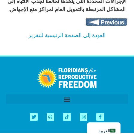
الإجراءات المحددة التي يتخذها تحالفنا لجذب الانتباه إلى
المشاكل المرتبطة بالتمويل العام لمراكز منع الإجهاض.
العودة إلى الصفحة الرئيسية للتقرير
اردو
Tiếng Việt
简体中文
Kreyòl
الدورة التشريعية 2026
Español
English
العربية