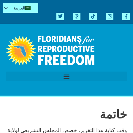
العربية
English
Español
Kreyòl
简体中文
Tiếng Việt
اردو
الدورة التشريعية 2026
خاتمة
وقت كتابة هذا التقرير، خصص المجلس التشريعي لولاية