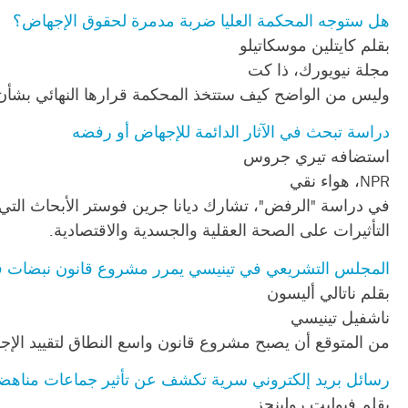
هل ستوجه المحكمة العليا ضربة مدمرة لحقوق الإجهاض؟
بقلم كايتلين موسكاتيلو
مجلة نيويورك، ذا كت
وليس من الواضح كيف ستتخذ المحكمة قرارها النهائي بشأن ش
دراسة تبحث في الآثار الدائمة للإجهاض أو رفضه
استضافه تيري جروس
NPR، هواء نقي
التأثيرات على الصحة العقلية والجسدية والاقتصادية.
المجلس التشريعي في تينيسي يمرر مشروع قانون نبضات ق
بقلم ناتالي أليسون
ناشفيل تينيسي
من المتوقع أن يصبح مشروع قانون واسع النطاق لتقييد الإجهاض
رسائل بريد إلكتروني سرية تكشف عن تأثير جماعات مناهض
بقلم فيوليت رولينجز