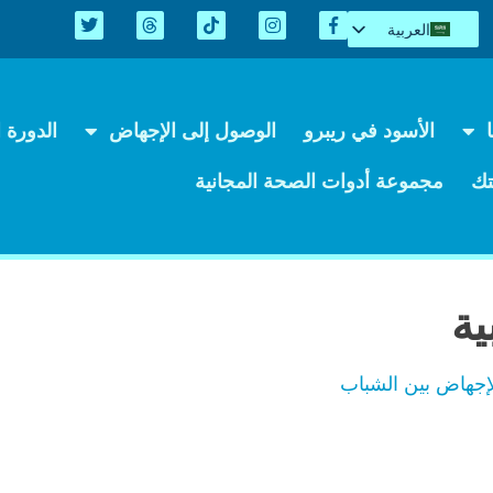
العربية
English
Español
Kreyòl
الأسود في ريبرو
الوصول إلى الإجهاض
الدورة ال
简体中文
Tiếng Việt
ك
مجموعة أدوات الصحة المجانية
اردو
ية
لإجهاض بين الشباب