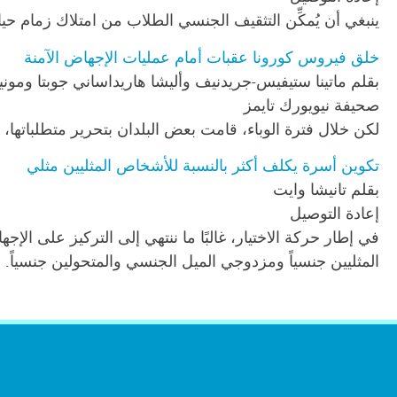
ينبغي أن يُمكِّن التثقيف الجنسي الطلاب من امتلاك زمام ح
خلق فيروس كورونا عقبات أمام عمليات الإجهاض الآمنة
بقلم ماتينا ستيفيس-جريدنيف وأليشا هاريداساني جوبتا ومون
صحيفة نيويورك تايمز
لكن خلال فترة الوباء، قامت بعض البلدان بتحرير متطلباتها، 
تكوين أسرة يكلف أكثر بالنسبة للأشخاص المثليين مثلي
بقلم تانيشا وايت
إعادة التوصيل
في إطار حركة الاختيار، غالبًا ما ننتهي إلى التركيز على ال
المثليين جنسياً ومزدوجي الميل الجنسي والمتحولين جنسياً.