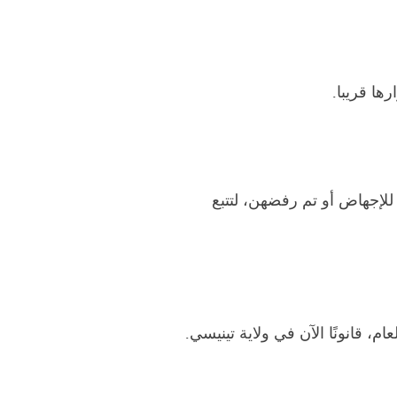
ها قريبا.
أبحاث التي أجرتها على مدى عشر سنوات مع حوالي 1000 امرأة خضعن للإجهاض أو تم رفضهن، لتتبع
، قانونًا الآن في ولاية تينيسي.