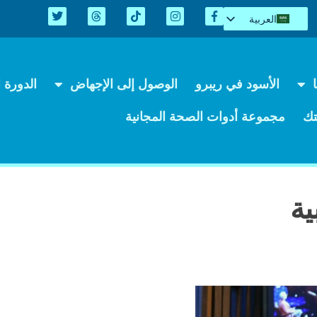
العربية
English
Español
Kreyòl
الأسود في ريبرو
الوصول إلى الإجهاض
الدورة ال
简体中文
Tiếng Việt
ك
مجموعة أدوات الصحة المجانية
اردو
ية