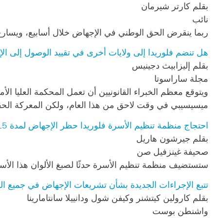
بقلم كارتر شيرمان
نائب
ربما ينقرض الحق الوطني في الإجهاض خلال أسابيع، ويسارع مع
هل تنضم فلوريدا إلى ولايات أخرى في تقييد الوصول إلى ال
بقلم إليزابيث دجينيس
مجلة ساراسوتا
ويتوقع معظم الخبراء القانونيين أن تعمل المحكمة العليا ا
ميسيسيبي في وقت لاحق من هذا العام، ولكن المعركة الحقي
احتجاج منظمة تنظيم الأسرة
فلوريدا
حظر الإجهاض لمدة 15 أسبوعًا مع فعالية صبغ التعادل
بقلم جيرشون هاريل
صحيفة غينزفيل صن
ستستضيف منظمة تنظيم الأسرة حدثًا لصبغ الألوان هذا الأسبوع في
تتبع الإجراءات الجديدة بشأن تشريعات الإجهاض في جميع الو
بقلم كارولين كيتشنر وكيفن شول ودانييلا سانتامارينا
واشنطن بوست