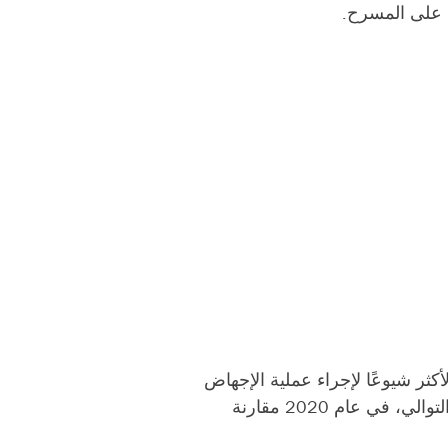
ن على المسرح.
إن الطريقتين الأكثر شيوعًا لإجراء عملية الإجهاض
في الولايات المتحدة - عن طريق حبوب منع الحمل وإجراء الثلث الأول من الحمل - تكلفان المرضى 13% و21% أكثر على التوالي، في عام 2020 مقارنة