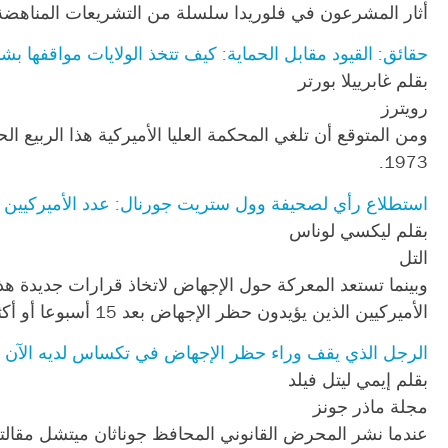
أثار المشرعون في فلوريدا سلسلة من التشريعات المناهضة للإجهاض عندما حظروا 
حقائق: القيود مقابل الحماية: كيف تتخذ الولايات مواقفها بش
بقلم غابرييلا بورتر
رويترز
ومن المتوقع أن تلغي المحكمة العليا الأميركية هذا الربيع ا
1973.
استطلاع رأي لصحيفة وول ستريت جورنال: عدد الأميركيين
بقلم ليكسي لوناس
التل
وبينما تستعد المعركة حول الإجهاض لاتخاذ قرارات جديدة 
الأميركيين الذين يؤيدون حظر الإجهاض بعد 15 أسبوعا أو أكثر من الحمل أكبر من عدد الذين يعارضونه.
الرجل الذي يقف وراء حظر الإجهاض في تكساس لديه الآن خط
بقلم إيمي ليتل فيلد
مجلة ماذر جونز