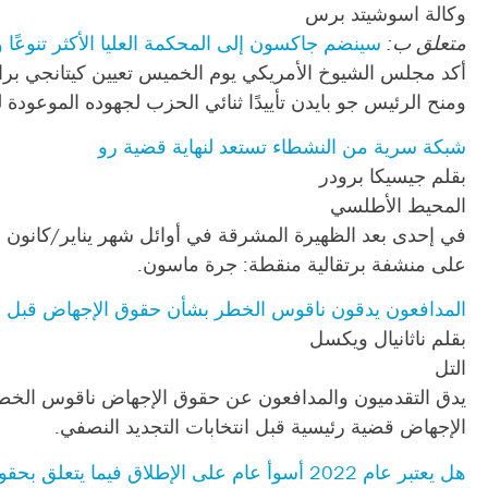
وكالة اسوشيتد برس
متعلق ب:
سينضم جاكسون إلى المحكمة العليا الأكثر تنوعًا
أكد مجلس الشيوخ الأمريكي يوم الخميس تعيين كيتانجي براون
ومنح الرئيس جو بايدن تأييدًا ثنائي الحزب لجهوده الموعودة لت
شبكة سرية من النشطاء تستعد لنهاية قضية رو
بقلم جيسيكا برودر
المحيط الأطلسي
في إحدى بعد الظهيرة المشرقة في أوائل شهر يناير/كانون ال
على منشفة برتقالية منقطة: جرة ماسون.
المدافعون يدقون ناقوس الخطر بشأن حقوق الإجهاض قبل ان
بقلم ناثانيال ويكسل
التل
يدق التقدميون والمدافعون عن حقوق الإجهاض ناقوس الخطر 
الإجهاض قضية رئيسية قبل انتخابات التجديد النصفي.
هل يعتبر عام 2022 أسوأ عام على الإطلاق فيما يتعلق بحقوق الإجهاض؟