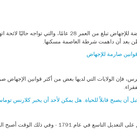
في يوم الخميس، عثر على لورين هاندي، وهي ناشطة مناهضة للإجهاض تبلغ من العمر 
طن بعد أن داهمت شرطة العاصمة مسكنها.
 قوانين صارمة للإجهاض
د برس، فإن الولايات التي لديها بعض من أكثر قوانين الإجهاض صر
قراء.
ل أن يصبح قابلاً للحياة. هل يمكن لأحد أن يخبر كلارنس توما
تم التوقيع على الدستور في 17 سبتمبر 1787، وتم التصديق على التعديل ا