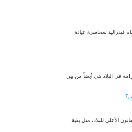
28 عامًا، والتي تواجه حاليًا لائحة اتهام فيدرالية لمحاصرة عيادة
امة في البلاد هي أيضاً من بين
س؟
لتاسع في عام 1791 - وفي ذلك الوقت أصبح القانون الأعلى للبلاد، مثل بقية