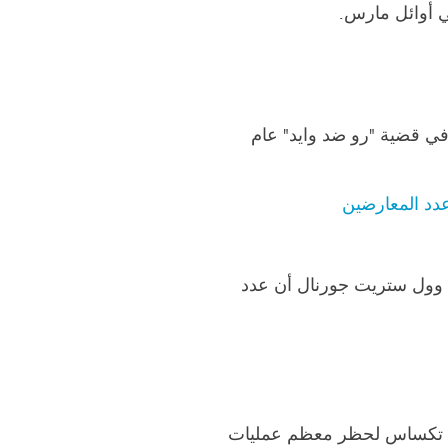
 في قضية "رو ضد وايد" عام
دد المعارضين
ة وول ستريت جورنال أن عدد
لقانون عام 2018 والتي مهد فيها الطريق لولاية تكساس لحظر معظم عمليات