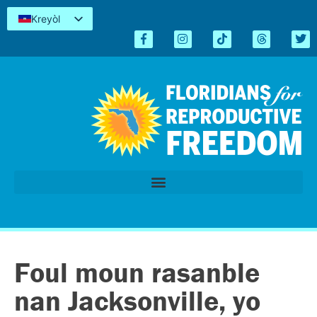
Kreyòl
English
Español
简体中文
Tiếng Việt
العربية
اردو
Foul moun rasanble
nan Jacksonville, yo