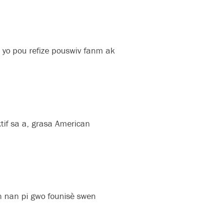
 yo pou refize pouswiv fanm ak
tif sa a, grasa American
n nan pi gwo founisè swen