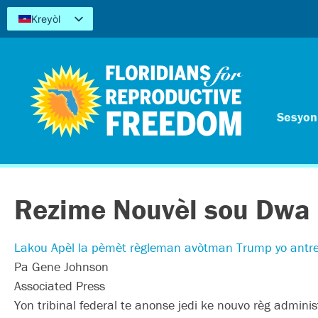
Kreyòl
English
Español
简体中文
Tiếng Việt
العربية
Sesyon 
اردو
Rezime Nouvèl sou Dwa
Lakou Apèl la pèmèt règleman avòtman Trump yo antre
Pa Gene Johnson
Associated Press
Yon tribinal federal te anonse jedi ke nouvo règ admin