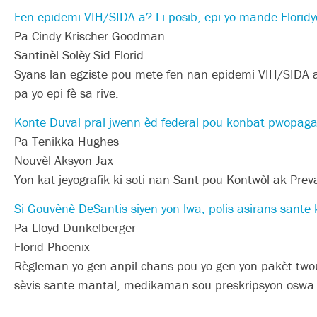
Fen epidemi VIH/SIDA a? Li posib, epi yo mande Floridye
Pa Cindy Krischer Goodman
Santinèl Solèy Sid Florid
Syans lan egziste pou mete fen nan epidemi VIH/SIDA a,
pa yo epi fè sa rive.
Konte Duval pral jwenn èd federal pou konbat pwopaga
Pa Tenikka Hughes
Nouvèl Aksyon Jax
Yon kat jeyografik ki soti nan Sant pou Kontwòl ak Prev
Si Gouvènè DeSantis siyen yon lwa, polis asirans sante k
Pa Lloyd Dunkelberger
Florid Phoenix
Règleman yo gen anpil chans pou yo gen yon pakèt two
sèvis sante mantal, medikaman sou preskripsyon oswa