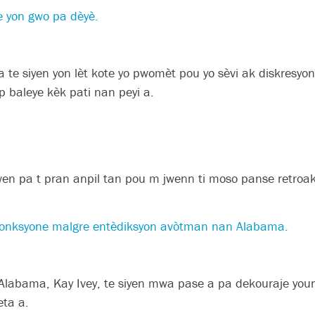
 yon gwo pa dèyè.
te siyen yon lèt kote yo pwomèt pou yo sèvi ak diskresyon
 baleye kèk pati nan peyi a.
en pa t pran anpil tan pou m jwenn ti moso panse retroak
fonksyone malgre entèdiksyon avòtman nan Alabama.
Alabama, Kay Ivey, te siyen mwa pase a pa dekouraje you
eta a.