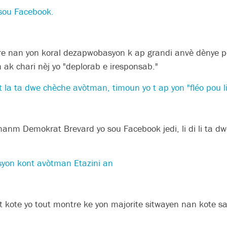
 sou Facebook.
ntre nan yon koral dezapwobasyon k ap grandi anvè dènye
 ak chari nèj yo "deplorab e iresponsab."
at la ta dwe chèche avòtman, timoun yo t ap yon "fléo pou l
anm Demokrat Brevard yo sou Facebook jedi, li di li ta dw
ksyon kont avòtman Etazini an
t kote yo tout montre ke yon majorite sitwayen nan kote 