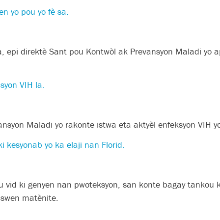
n yo pou yo fè sa.
 epi direktè Sant pou Kontwòl ak Prevansyon Maladi yo ap 
syon VIH la.
ansyon Maladi yo rakonte istwa eta aktyèl enfeksyon VIH yo
i kesyonab yo ka elaji nan Florid.
u vid ki genyen nan pwoteksyon, san konte bagay tankou k
 swen matènite.