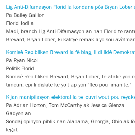
Lig Anti-Difamasyon Florid la kondane pòs Bryan Lober
Pa Bailey Gallion
Florid Jodi a
Madi, branch Lig Anti-Difamasyon an nan Florid te ra
Brevard, Bryan Lober, ki kalifye remak li yo sou avòtman
Komisè Repibliken Brevard la fè blag, li di lidè Demokr
Pa Ryan Nicol
Politik Florid
Komisè Repibliken Brevard, Bryan Lober, te atake yon m
timoun, epi li diskite ke yo t ap yon "fleo pou limanite."
Kijan manipilasyon elektoral la te louvri wout pou reya
Pa Adrian Horton, Tom McCarthy ak Jessica Glenza
Gadyen an
Sondaj opinyon piblik nan Alabama, Georgia, Ohio ak lò
legal.