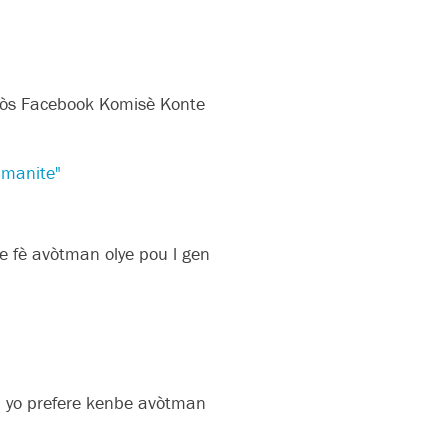
 pòs Facebook Komisè Konte
imanite"
e fè avòtman olye pou l gen
sa yo prefere kenbe avòtman