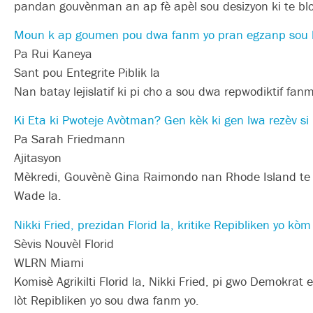
pandan gouvènman an ap fè apèl sou desizyon ki te bl
Moun k ap goumen pou dwa fanm yo pran egzanp sou li
Pa Rui Kaneya
Sant pou Entegrite Piblik la
Nan batay lejislatif ki pi cho a sou dwa repwodiktif fanm
Ki Eta ki Pwoteje Avòtman? Gen kèk ki gen lwa rezèv s
Pa Sarah Friedmann
Ajitasyon
Mèkredi, Gouvènè Gina Raimondo nan Rhode Island te s
Wade la.
Nikki Fried, prezidan Florid la, kritike Repibliken yo k
Sèvis Nouvèl Florid
WLRN Miami
Komisè Agrikilti Florid la, Nikki Fried, pi gwo Demokrat 
lòt Repibliken yo sou dwa fanm yo.