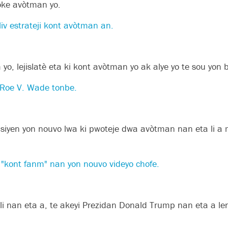
oke avòtman yo.
v estrateji kont avòtman an.
 yo, lejislatè eta ki kont avòtman yo ak alye yo te sou yon
i Roe V. Wade tonbe.
iyen yon nouvo lwa ki pwoteje dwa avòtman nan eta li a 
òm "kont fanm" nan yon nouvo videyo chofe.
eli nan eta a, te akeyi Prezidan Donald Trump nan eta a lend