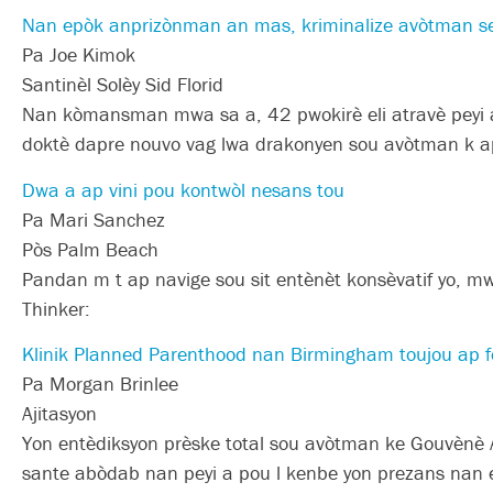
Nan epòk anprizònman an mas, kriminalize avòtman se
Pa Joe Kimok
Santinèl Solèy Sid Florid
Nan kòmansman mwa sa a, 42 pwokirè eli atravè peyi a 
doktè dapre nouvo vag lwa drakonyen sou avòtman k ap
Dwa a ap vini pou kontwòl nesans tou
Pa Mari Sanchez
Pòs Palm Beach
Pandan m t ap navige sou sit entènèt konsèvatif yo, mw
Thinker:
Klinik Planned Parenthood nan Birmingham toujou ap 
Pa Morgan Brinlee
Ajitasyon
Yon entèdiksyon prèske total sou avòtman ke Gouvènè 
sante abòdab nan peyi a pou l kenbe yon prezans nan 