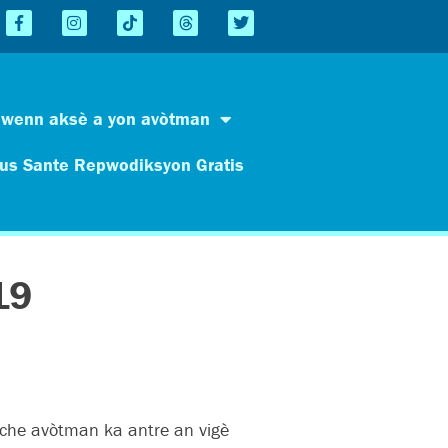
Jwenn aksè a yon avòtman
us Sante Repwodiksyon Gratis
19
hèche avòtman ka antre an vigè