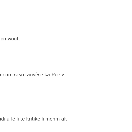
 bon wout.
menm si yo ranvèse ka Roe v.
i a lè li te kritike li menm ak