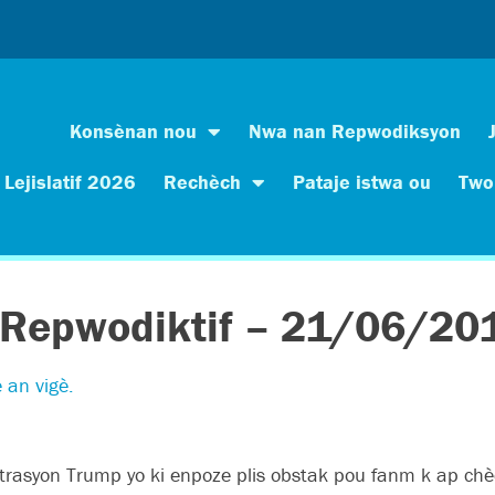
Konsènan nou
Nwa nan Repwodiksyon
Lejislatif 2026
Rechèch
Pataje istwa ou
Two
 Repwodiktif – 21/06/20
 an vigè.
istrasyon Trump yo ki enpoze plis obstak pou fanm k ap c