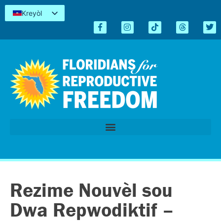
Kreyòl
English
Español
简体中文
Tiếng Việt
العربية
اردو
Rezime Nouvèl sou
Dwa Repwodiktif –