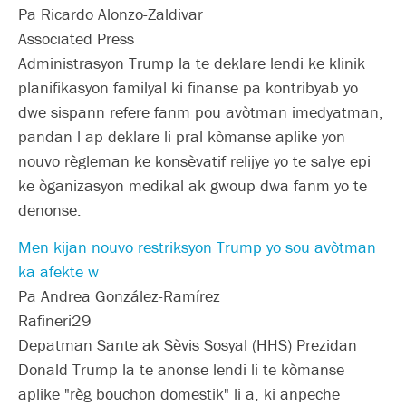
Pa Ricardo Alonzo-Zaldivar
Associated Press
Administrasyon Trump la te deklare lendi ke klinik
planifikasyon familyal ki finanse pa kontribyab yo
dwe sispann refere fanm pou avòtman imedyatman,
pandan l ap deklare li pral kòmanse aplike yon
nouvo règleman ke konsèvatif relijye yo te salye epi
ke òganizasyon medikal ak gwoup dwa fanm yo te
denonse.
Men kijan nouvo restriksyon Trump yo sou avòtman
ka afekte w
Pa Andrea González-Ramírez
Rafineri29
Depatman Sante ak Sèvis Sosyal (HHS) Prezidan
Donald Trump la te anonse lendi li te kòmanse
aplike "règ bouchon domestik" li a, ki anpeche