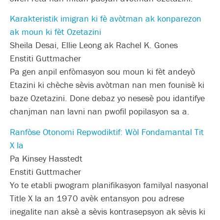
Karakteristik imigran ki fè avòtman ak konparezon
ak moun ki fèt Ozetazini
Sheila Desai, Ellie Leong ak Rachel K. Gones
Enstiti Guttmacher
Pa gen anpil enfòmasyon sou moun ki fèt andeyò
Etazini ki chèche sèvis avòtman nan men founisè ki
baze Ozetazini. Done debaz yo nesesè pou idantifye
chanjman nan lavni nan pwofil popilasyon sa a.
Ranfòse Otonomi Repwodiktif: Wòl Fondamantal Tit
X la
Pa Kinsey Hasstedt
Enstiti Guttmacher
Yo te etabli pwogram planifikasyon familyal nasyonal
Title X la an 1970 avèk entansyon pou adrese
inegalite nan aksè a sèvis kontrasepsyon ak sèvis ki