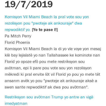
19/7/2019
Komisyon Vil Miami Beach la pral vote sou yon
rezolisyon pou "pwoteje ak ankouraje" dwa
repwodiktif yo.
[Yo te pase l!]
Pa Mitch Perry
Florid Phoenix
Komisyon Vil Miami Beach la di yo vle voye yon mesaj
klè bay lejislatè yo nan Tallahassee ke kominote nan
Florid yo opoze efò pou mete restriksyon sou
avòtman, epi li pare pou vote sou yon rezolisyon
mèkredi ki pral envite lòt vil Florid yo pou yo mete tèt
ansanm avèk yo pou "pwoteje ak ankouraje aksè a
swen sante repwodiktif ak dwa pou avòtman".
Restriksyon sou avòtman Trump yo antre an vigè
imedyatman