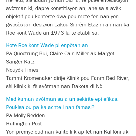
avòtman ki, dapre konstitisyon an, ane sa a avèk
objektif pou konteste dwa pou mete fen nan yon
gwosès jan desizyon Lakou Siprèm Etazini an nan ka
Roe kont Wade an 1973 la te etabli sa.
Kote Roe kont Wade pi enpòtan an
Pa Quoctrung Bui, Claire Cain Miller ak Margot
Sanger-Katz
Nouyòk Times
Tammi Kromenaker dirije Klinik pou Fanm Red River,
sèl klinik ki fè avòtman nan Dakota di Nò.
Medikaman avòtman sa a an sekirite epi efikas.
Poukisa ou pa ka achte l nan famasi?
Pa Molly Redden
Huffington Post
Yon premye etid nan kalite li k ap fèt nan Kalifòni ak