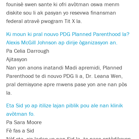
founisè swen sante ki ofri avòtman oswa menm
diskite sou li ak pasyan yo resevwa finansman
federal atravè pwogram Tit X la.
Ki moun ki pral nouvo PDG Planned Parenthood la?
Alexis McGill Johnson ap dirije òganizasyon an.
Pa Celia Darrough
Ajitasyon
Nan yon anons inatandi Madi apremidi, Planned
Parenthood te di nouvo PDG li a, Dr. Leana Wen,
pral demisyone apre mwens pase yon ane nan pòs
la.
Eta Sid yo ap itilize lajan piblik pou ale nan klinik
avòtman fo.
Pa Sara Moore
Fè fas a Sid
Nèf eta, sis ladan yo nan Sid la, te pase entèdiksyon