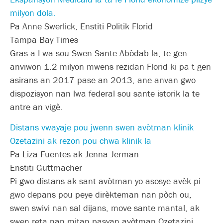
milyon dola.
Pa Anne Swerlick, Enstiti Politik Florid
Tampa Bay Times
Gras a Lwa sou Swen Sante Abòdab la, te gen
anviwon 1.2 milyon mwens rezidan Florid ki pa t gen
asirans an 2017 pase an 2013, ane anvan gwo
dispozisyon nan lwa federal sou sante istorik la te
antre an vigè.
Distans vwayaje pou jwenn swen avòtman klinik
Ozetazini ak rezon pou chwa klinik la
Pa Liza Fuentes ak Jenna Jerman
Enstiti Guttmacher
Pi gwo distans ak sant avòtman yo asosye avèk pi
gwo depans pou peye dirèkteman nan pòch ou,
swen swivi nan sal dijans, move sante mantal, ak
swen reta nan mitan pasyan avòtman Ozetazini.