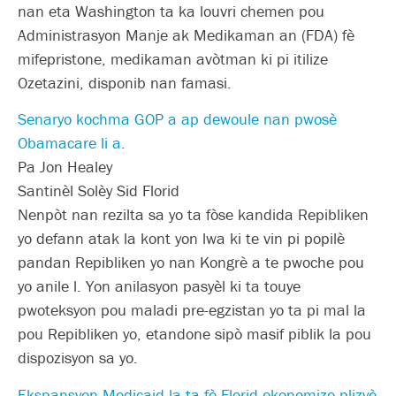
nan eta Washington ta ka louvri chemen pou
Administrasyon Manje ak Medikaman an (FDA) fè
mifepristone, medikaman avòtman ki pi itilize
Ozetazini, disponib nan famasi.
Senaryo kochma GOP a ap dewoule nan pwosè
Obamacare li a.
Pa Jon Healey
Santinèl Solèy Sid Florid
Nenpòt nan rezilta sa yo ta fòse kandida Repibliken
yo defann atak la kont yon lwa ki te vin pi popilè
pandan Repibliken yo nan Kongrè a te pwoche pou
yo anile l. Yon anilasyon pasyèl ki ta touye
pwoteksyon pou maladi pre-egzistan yo ta pi mal la
pou Repibliken yo, etandone sipò masif piblik la pou
dispozisyon sa yo.
Ekspansyon Medicaid la ta fè Florid ekonomize plizyè