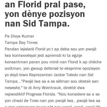
an Florid pral pase,
yon dènye pozisyon
nan Sid Tampa.
Pa Divya Kumar
Tampa Bay Times
Pandan lejislatè Florid yo t ap deba sou yon pwojè
lwa kontwovèsyal jedi apremidi ki ta egzije
konsantman paran pou minè nan Florid k ap chèche
avòtman, yon gwoup defansè te eksprime opozisyon
yo deyò biwo Reprezantan Jackie Toledo nan Sid
Tampa..."Pwojè lwa sa a se sèlman sou obstak san
nesesite," te di Amy Weintraub, direktè dwa
repwodiktif Progress Florida. "Nou konsidere sa a se
yon chwal de Troie nan yon pwojè lwa...pwojè lwa sa
a gen entansyon louvri pòt pou anpil, anpil, anpil lòt