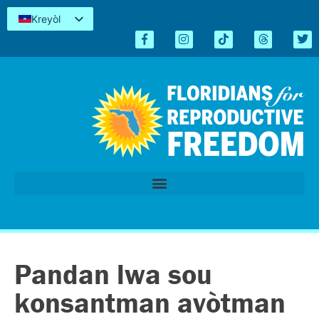
Kreyòl
English
Español
简体中文
Tiếng Việt
العربية
اردو
Pandan lwa sou
konsantman avòtman