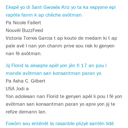
Ekspè yo di Sant Gwosès Kriz yo ta ka espyone epi
rapòte fanm k ap chèche avòtman.
Pa Nicole Fallert
Nouvèl BuzzFeed
Victoria Torres Garcia t ap koute de medam ki t ap
pale avè l nan yon chanm prive sou risk ki genyen
nan fè avòtman.
Jij Florid la aksepte apèl yon jèn fi 17 an pou l
mande avòtman san konsantman paran yo.
Pa Asha C. Gilbert
USA Jodi a
Yon adolesan nan Florid te genyen apèl li pou l fè yon
avòtman san konsantman paran yo apre yon jij te
refize demann lan.
Fowòm sou entènèt la rasanble plizyè santèn lidè