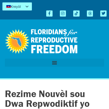
Kreyòl
English
Español
简体中文
Tiếng Việt
العربية
اردو
Rezime Nouvèl sou
Dwa Repwodiktif yo