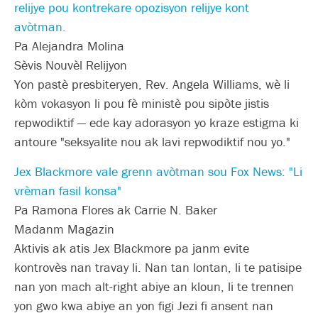
relijye pou kontrekare opozisyon relijye kont
avòtman.
Pa Alejandra Molina
Sèvis Nouvèl Relijyon
Yon pastè presbiteryen, Rev. Angela Williams, wè li
kòm vokasyon li pou fè ministè pou sipòte jistis
repwodiktif — ede kay adorasyon yo kraze estigma ki
antoure "seksyalite nou ak lavi repwodiktif nou yo."
Jex Blackmore vale grenn avòtman sou Fox News: "Li
vrèman fasil konsa"
Pa Ramona Flores ak Carrie N. Baker
Madanm Magazin
Aktivis ak atis Jex Blackmore pa janm evite
kontrovès nan travay li. Nan tan lontan, li te patisipe
nan yon mach alt-right abiye an kloun, li te trennen
yon gwo kwa abiye an yon figi Jezi fi ansent nan