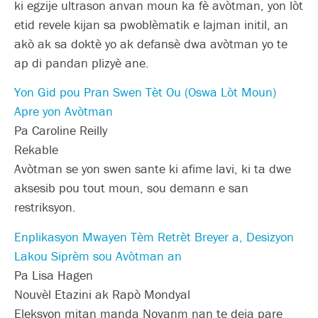
ki egzije ultrason anvan moun ka fè avòtman, yon lòt
etid revele kijan sa pwoblèmatik e lajman initil, an
akò ak sa doktè yo ak defansè dwa avòtman yo te
ap di pandan plizyè ane.
Yon Gid pou Pran Swen Tèt Ou (Oswa Lòt Moun)
Apre yon Avòtman
Pa Caroline Reilly
Rekable
Avòtman se yon swen sante ki afime lavi, ki ta dwe
aksesib pou tout moun, sou demann e san
restriksyon.
Enplikasyon Mwayen Tèm Retrèt Breyer a, Desizyon
Lakou Siprèm sou Avòtman an
Pa Lisa Hagen
Nouvèl Etazini ak Rapò Mondyal
Eleksyon mitan manda Novanm nan te deja pare