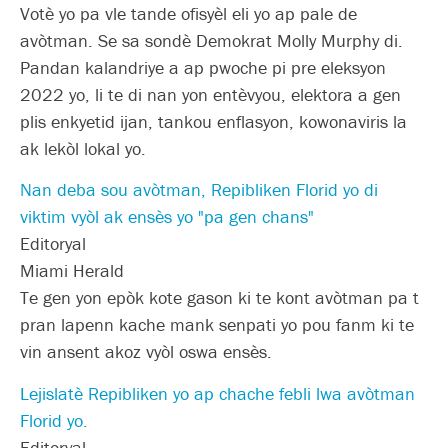
Votè yo pa vle tande ofisyèl eli yo ap pale de
avòtman. Se sa sondè Demokrat Molly Murphy di.
Pandan kalandriye a ap pwoche pi pre eleksyon
2022 yo, li te di nan yon entèvyou, elektora a gen
plis enkyetid ijan, tankou enflasyon, kowonaviris la
ak lekòl lokal yo.
Nan deba sou avòtman, Repibliken Florid yo di
viktim vyòl ak ensès yo "pa gen chans"
Editoryal
Miami Herald
Te gen yon epòk kote gason ki te kont avòtman pa t
pran lapenn kache mank senpati yo pou fanm ki te
vin ansent akoz vyòl oswa ensès.
Lejislatè Repibliken yo ap chache febli lwa avòtman
Florid yo.
Editoryal