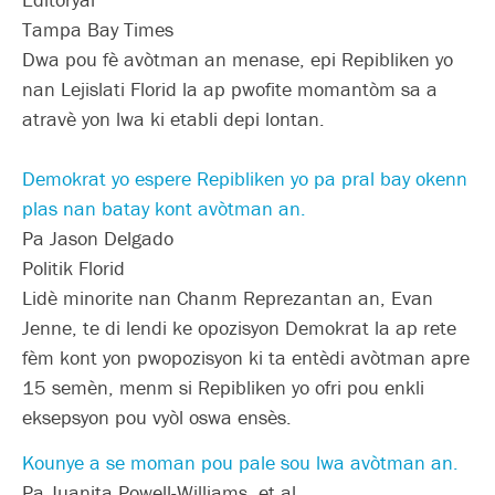
Tampa Bay Times
Dwa pou fè avòtman an menase, epi Repibliken yo
nan Lejislati Florid la ap pwofite momantòm sa a
atravè yon lwa ki etabli depi lontan.
Demokrat yo espere Repibliken yo pa pral bay okenn
plas nan batay kont avòtman an.
Pa Jason Delgado
Politik Florid
Lidè minorite nan Chanm Reprezantan an, Evan
Jenne, te di lendi ke opozisyon Demokrat la ap rete
fèm kont yon pwopozisyon ki ta entèdi avòtman apre
15 semèn, menm si Repibliken yo ofri pou enkli
eksepsyon pou vyòl oswa ensès.
Kounye a se moman pou pale sou lwa avòtman an.
Pa Juanita Powell-Williams, et al.