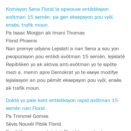
Komisyon Sena Florid la apwouve entèdiksyon
avòtman 15 semèn; pa gen eksepsyon pou vyòl,
ensès, trafik moun.
Pa Isaac Morgan ak Imani Thomas
Florid Phoenix
Nan premye odyans Lejislati a nan Sena a sou yon
pwopozisyon pou entèdi avòtman 15 semèn, lejislatè
Repibliken yo ak aktivis anti-avòtman yo te sipòte
mezi a, menm apre Demokrat yo te eseye modifye
lejislasyon an pou pèmèt eksepsyon pou vyòl, ensès
ak trafik moun.
Doktè yo pale kont entèdiksyon rapid avòtman 15
semèn nan Florid
Pa Trimmel Gomes
Sèvis Nouvèl Piblik Florid