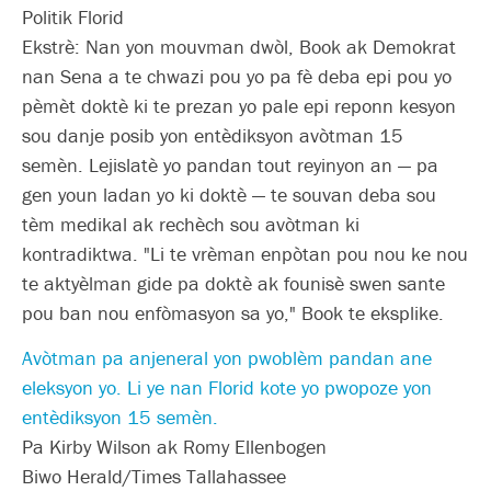
Politik Florid
Ekstrè: Nan yon mouvman dwòl, Book ak Demokrat
nan Sena a te chwazi pou yo pa fè deba epi pou yo
pèmèt doktè ki te prezan yo pale epi reponn kesyon
sou danje posib yon entèdiksyon avòtman 15
semèn. Lejislatè yo pandan tout reyinyon an — pa
gen youn ladan yo ki doktè — te souvan deba sou
tèm medikal ak rechèch sou avòtman ki
kontradiktwa. "Li te vrèman enpòtan pou nou ke nou
te aktyèlman gide pa doktè ak founisè swen sante
pou ban nou enfòmasyon sa yo," Book te eksplike.
Avòtman pa anjeneral yon pwoblèm pandan ane
eleksyon yo. Li ye nan Florid kote yo pwopoze yon
entèdiksyon 15 semèn.
Pa Kirby Wilson ak Romy Ellenbogen
Biwo Herald/Times Tallahassee