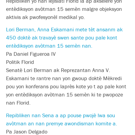
Repibliken yo nan lejislati Florid la ap akselere yon
entèdiksyon avòtman 15 semèn malgre objeksyon
aktivis ak pwofesyonèl medikal yo.
Lori Berman, Anna Eskamani mete tèt ansanm ak
450 doktè ak travayè swen sante pou pale kont
entèdiksyon avòtman 15 semèn nan.
Pa Daniel Figueroa IV
Politik Florid
Senatè Lori Berman ak Reprezantan Anna V.
Eskamani te rantre nan yon gwoup doktè Mèkredi
pou yon konferans pou laprès kote yo t ap pale kont
yon entèdiksyon avòtman 15 semèn ki te pwopoze
nan Florid.
Repibliken nan Sena a ap pouse pwojè lwa sou
avòtman an nan premye awondisman komite a.
Pa Jason Delgado