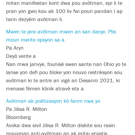
mitan manifestan kont dwa pou avòtman, epi li te
pran yon gwo kou ak 100 liv fwi pouri pandan l ap
tann dezyèm avòtman li.
Mwen te jere avòtman mwen an san danje. Plis
moun merite opsyon sa a.
Pa Aryn
Deyò verite a
Nan mwa janvye, founisè swen sante nan Ohio yo te
lanse yon defi pou bloke yon nouvo restriksyon sou
avòtman ki te antre an vigè an Desanm 2021, ki
menase fèmen klinik atravè eta a.
Avòtman ak politizasyon kò fanm nwa yo
Pa Jilisa R. Milton
Bloomberg
Avoka dwa sivil Jilisa R. Milton diskite sou rasin
mouvman anti-avòtman an ak eritaj enjistis