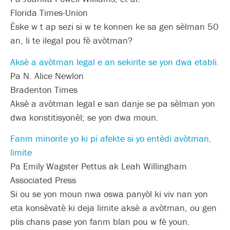
Florida Times-Union
Èske w t ap sezi si w te konnen ke sa gen sèlman 50
an, li te ilegal pou fè avòtman?
Aksè a avòtman legal e an sekirite se yon dwa etabli.
Pa N. Alice Newlon
Bradenton Times
Aksè a avòtman legal e san danje se pa sèlman yon
dwa konstitisyonèl; se yon dwa moun.
Fanm minorite yo ki pi afekte si yo entèdi avòtman,
limite
Pa Emily Wagster Pettus ak Leah Willingham
Associated Press
Si ou se yon moun nwa oswa panyòl ki viv nan yon
eta konsèvatè ki deja limite aksè a avòtman, ou gen
plis chans pase yon fanm blan pou w fè youn.