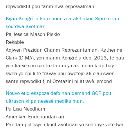
repwodiktif pou fanm nwa espesyalman.
Kijan Kongrè a ka reponn a atak Lakou Siprèm lan
sou dwa avòtman
Pa Jessica Mason Pieklo
Rekable
Adjwen Prezidan Chanm Reprezantan an, Katherine
Clark (D-MA), yon manm Kongrè a depi 2013, te bati
yon karyè sou santre fanmi yo ak moun k ap bay
swen yo epi li te travay pou pwoteje ak elaji swen
sante repwodiktif, ni Ozetazini ni atravè lemond.
Nouvo etid ekspoze defo nan demand GOP pou
ultrason ki pa nesesè medikalman.
Pa Lisa Needham
Ameriken Endepandan an
Pandan politisyen kont avòtman yo kontinye vote lwa