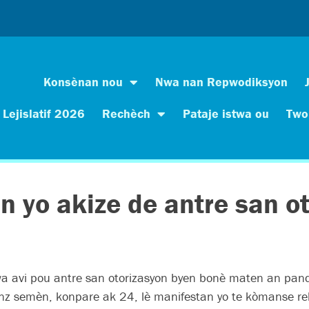
Konsènan nou
Nwa nan Repwodiksyon
Lejislatif 2026
Rechèch
Pataje istwa ou
Two
 yo akize de antre san o
wa avi pou antre san otorizasyon byen bonè maten an pa
enz semèn, konpare ak 24, lè manifestan yo te kòmanse rel