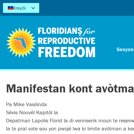
Kreyòl
English
Español
简体中文
Tiếng Việt
العربية
Sesyon 
اردو
Manifestan kont avòtman
Pa Mike Vasilinda
Sèvis Nouvèl Kapitòl la
Depatman Lapolis Florid la di vennsenk moun te resev
la te pral vote sou yon pwojè lwa ki limite avòtman a k