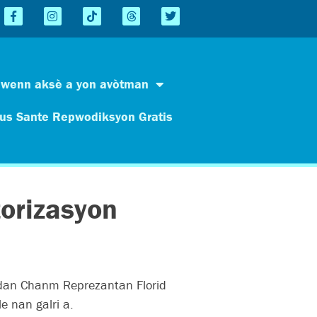
Jwenn aksè a yon avòtman
us Sante Repwodiksyon Gratis
torizasyon
ndan Chanm Reprezantan Florid
e nan galri a.