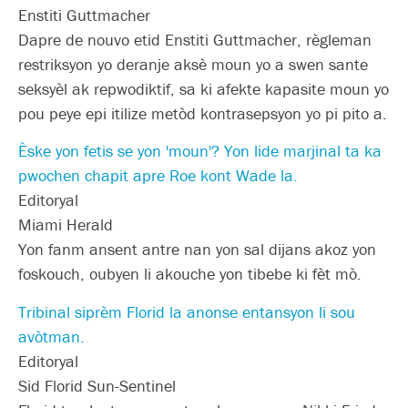
Enstiti Guttmacher
Dapre de nouvo etid Enstiti Guttmacher, règleman
restriksyon yo deranje aksè moun yo a swen sante
seksyèl ak repwodiktif, sa ki afekte kapasite moun yo
pou peye epi itilize metòd kontrasepsyon yo pi pito a.
Èske yon fetis se yon 'moun'? Yon lide marjinal ta ka
pwochen chapit apre Roe kont Wade la.
Editoryal
Miami Herald
Yon fanm ansent antre nan yon sal dijans akoz yon
foskouch, oubyen li akouche yon tibebe ki fèt mò.
Tribinal siprèm Florid la anonse entansyon li sou
avòtman.
Editoryal
Sid Florid Sun-Sentinel