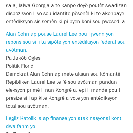
sa a, lalwa Georgia a te kanpe deyò poutèt swadizan
dispozisyon li yo sou idantite pèsonèl ki te akonpaye
entèdiksyon sis semèn ki pi byen koni sou pwosedi a.
Alan Cohn ap pouse Laurel Lee pou l jwenn yon
repons sou si li ta sipòte yon entèdiksyon federal sou
avòtman.
Pa Jakòb Ogles
Politik Florid
Demokrat Alan Cohn ap mete aksan sou kòmantè
Repibliken Laurel Lee te fè sou avòtman pandan
eleksyon primè li nan Kongrè a, epi li mande pou l
presize si l ap kite Kongrè a vote yon entèdiksyon
total sou avòtman.
Legliz Katolik la ap finanse yon atak nasyonal kont
dwa fanm yo.