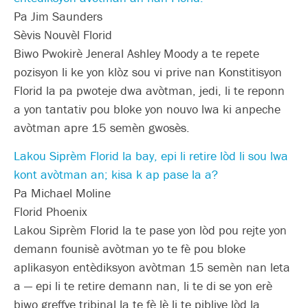
Pa Jim Saunders
Sèvis Nouvèl Florid
Biwo Pwokirè Jeneral Ashley Moody a te repete
pozisyon li ke yon klòz sou vi prive nan Konstitisyon
Florid la pa pwoteje dwa avòtman, jedi, li te reponn
a yon tantativ pou bloke yon nouvo lwa ki anpeche
avòtman apre 15 semèn gwosès.
Lakou Siprèm Florid la bay, epi li retire lòd li sou lwa
kont avòtman an; kisa k ap pase la a?
Pa Michael Moline
Florid Phoenix
Lakou Siprèm Florid la te pase yon lòd pou rejte yon
demann founisè avòtman yo te fè pou bloke
aplikasyon entèdiksyon avòtman 15 semèn nan leta
a — epi li te retire demann nan, li te di se yon erè
biwo greffye tribinal la te fè lè li te pibliye lòd la.