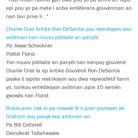
epi pou yo pa mete l anba entèferans gouvènman an
nan lavi prive li..."
Charlie Crist kritike Ron DeSantis pou restriksyon sou
avòtman nan nouvo piblisite an panyòl.
Pa Jesse Scheckner
Politik Florid
Yon nouvo piblisite an panyòl nan kanpay gouvènè
Charlie Crist la ap kritike Gouvènè Ron DeSantis
paske li sipòte restriksyon sou dwa repwodiktif fanm
yo, tankou entèdiksyon avòtman apre 15 semèn
gwosès nan Florid.
Rubio pran risk ki pa nesesè lè li pran pozisyon ak
Graham sou pwojè lwa avòtman an.
Pa Bill Cotterell
Demokrat Tallahassee