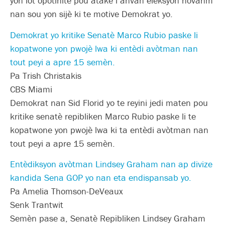
yon lòt opòtinite pou atake l anvan eleksyon novanm
nan sou yon sijè ki te motive Demokrat yo.
Demokrat yo kritike Senatè Marco Rubio paske li
kopatwone yon pwojè lwa ki entèdi avòtman nan
tout peyi a apre 15 semèn.
Pa Trish Christakis
CBS Miami
Demokrat nan Sid Florid yo te reyini jedi maten pou
kritike senatè repibliken Marco Rubio paske li te
kopatwone yon pwojè lwa ki ta entèdi avòtman nan
tout peyi a apre 15 semèn.
Entèdiksyon avòtman Lindsey Graham nan ap divize
kandida Sena GOP yo nan eta endispansab yo.
Pa Amelia Thomson-DeVeaux
Senk Trantwit
Semèn pase a, Senatè Repibliken Lindsey Graham