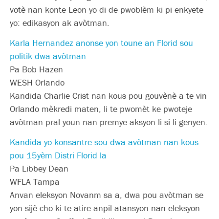
votè nan konte Leon yo di de pwoblèm ki pi enkyete
yo: edikasyon ak avòtman.
Karla Hernandez anonse yon toune an Florid sou
politik dwa avòtman
Pa Bob Hazen
WESH Orlando
Kandida Charlie Crist nan kous pou gouvènè a te vin
Orlando mèkredi maten, li te pwomèt ke pwoteje
avòtman pral youn nan premye aksyon li si li genyen.
Kandida yo konsantre sou dwa avòtman nan kous
pou 15yèm Distri Florid la
Pa Libbey Dean
WFLA Tampa
Anvan eleksyon Novanm sa a, dwa pou avòtman se
yon sijè cho ki te atire anpil atansyon nan eleksyon