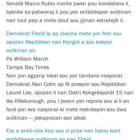
Senatè Marco Rubio merite pwen pou konsistans li,
byenke ko-patwonaj li pou yon entèdiksyon avòtman
nan tout peyi a mete dout sou jijman estratejik li.
Demokrat Florid la ap chache mete yon fren sou
opozan Repibliken nan Kongrè a sou kesyon
avòtman an.
Pa William March
Tampa Bay Times
Nan yon egzanp lokal sou yon tandans nasyonal,
Demokrat Alan Cohn ap fè presyon sou Repibliken
Laurel Lee, opozan li nan Distri Kongrèsyonèl 15 nan
lès Hillsborough, pou l jwenn yon repons sou si li an
favè yon lwa nasyonal ki mete restriksyon sou dwa
avòtman — jiskaprezan san siksè.
Eta a ankò vize kloz sou vi prive nan batay kont
entèdiksyon avòtman an nan Florid.