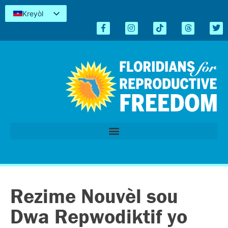
Kreyòl
English
Español
简体中文
Tiếng Việt
العربية
اردو
Rezime Nouvèl sou
Dwa Repwodiktif yo