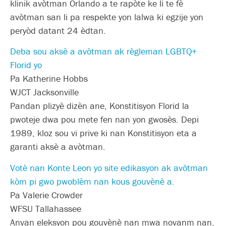
klinik avòtman Orlando a te rapòte ke li te fè
avòtman san li pa respekte yon lalwa ki egzije yon
peryòd datant 24 èdtan.
Deba sou aksè a avòtman ak règleman LGBTQ+
Florid yo
Pa Katherine Hobbs
WJCT Jacksonville
Pandan plizyè dizèn ane, Konstitisyon Florid la
pwoteje dwa pou mete fen nan yon gwosès. Depi
1989, kloz sou vi prive ki nan Konstitisyon eta a
garanti aksè a avòtman.
Votè nan Konte Leon yo site edikasyon ak avòtman
kòm pi gwo pwoblèm nan kous gouvènè a.
Pa Valerie Crowder
WFSU Tallahassee
Anvan eleksyon pou gouvènè nan mwa novanm nan,