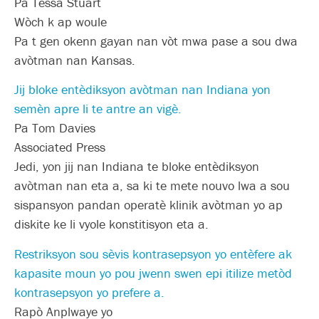
Pa Tessa Stuart
Wòch k ap woule
Pa t gen okenn gayan nan vòt mwa pase a sou dwa
avòtman nan Kansas.
Jij bloke entèdiksyon avòtman nan Indiana yon
semèn apre li te antre an vigè.
Pa Tom Davies
Associated Press
Jedi, yon jij nan Indiana te bloke entèdiksyon
avòtman nan eta a, sa ki te mete nouvo lwa a sou
sispansyon pandan operatè klinik avòtman yo ap
diskite ke li vyole konstitisyon eta a.
Restriksyon sou sèvis kontrasepsyon yo entèfere ak
kapasite moun yo pou jwenn swen epi itilize metòd
kontrasepsyon yo prefere a.
Rapò Anplwaye yo