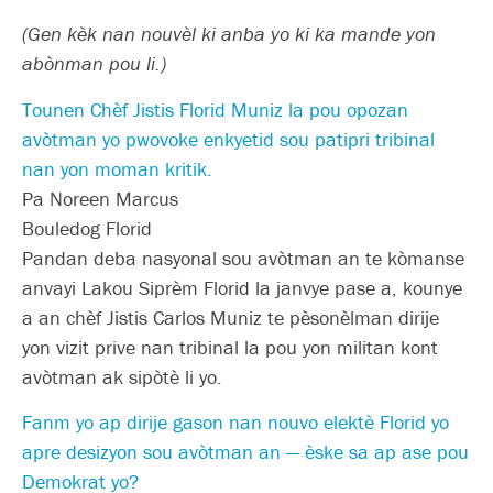
(Gen kèk nan nouvèl ki anba yo ki ka mande yon
abònman pou li.)
Tounen Chèf Jistis Florid Muniz la pou opozan
avòtman yo pwovoke enkyetid sou patipri tribinal
nan yon moman kritik.
Pa Noreen Marcus
Bouledog Florid
Pandan deba nasyonal sou avòtman an te kòmanse
anvayi Lakou Siprèm Florid la janvye pase a, kounye
a an chèf Jistis Carlos Muniz te pèsonèlman dirije
yon vizit prive nan tribinal la pou yon militan kont
avòtman ak sipòtè li yo.
Fanm yo ap dirije gason nan nouvo elektè Florid yo
apre desizyon sou avòtman an — èske sa ap ase pou
Demokrat yo?