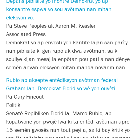
Depans piblisite yo montre Demokrat yo ap
konsantre espwa yo sou avòtman nan mitan
eleksyon yo.
Pa Steve Peoples ak Aaron M. Kessler
Associated Press
Demokrat yo ap envesti yon kantite lajan san parèy
nan piblisite ki gen rapò ak dwa avòtman, sa ki
souliye kijan mesaj la enpòtan pou pati a nan dènye
semèn anvan eleksyon mitan manda novanm nan.
Rubio ap aksepte entèdiksyon avòtman federal
Graham lan. Demokrat Florid yo wè yon ouvèti.
Pa Gary Fineout
Politik
Senatè Repibliken Florid la, Marco Rubio, ap
kopatwone yon pwojè lwa ki ta entèdi avòtman apre
15 semèn gwosès nan tout peyi a, sa ki bay kritik yo