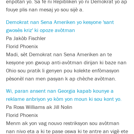
enpòtan yo. Sa fè ni Repibliken yo ni Demokrat yo ap
fouye plis nan mesaj yo sou sijè a.
Demokrat nan Sena Ameriken yo kesyone 'sant
gwosès kriz' ki opoze avòtman
Pa Jakòb Fischler
Florid Phoenix
Madi, sèt Demokrat nan Sena Ameriken an te
kesyone yon gwoup anti-avòtman dirijan ki baze nan
Ohio sou pratik li genyen pou kolekte enfòmasyon
pèsonèl nan men pasyan k ap chèche avòtman.
Wi, paran ansent nan Georgia kapab kounye a
reklame anbriyon yo kòm yon moun ki sou kont yo.
Pa Ross Williams ak Jill Nolin
Florid Phoenix
Menm ak yon vag nouvo restriksyon sou avòtman
nan nivo eta a ki te pase oswa ki te antre an vigè ete