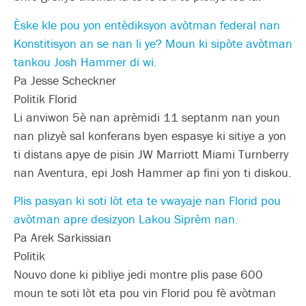
Èske kle pou yon entèdiksyon avòtman federal nan
Konstitisyon an se nan li ye? Moun ki sipòte avòtman
tankou Josh Hammer di wi.
Pa Jesse Scheckner
Politik Florid
Li anviwon 5è nan aprèmidi 11 septanm nan youn
nan plizyè sal konferans byen espasye ki sitiye a yon
ti distans apye de pisin JW Marriott Miami Turnberry
nan Aventura, epi Josh Hammer ap fini yon ti diskou.
Plis pasyan ki soti lòt eta te vwayaje nan Florid pou
avòtman apre desizyon Lakou Siprèm nan.
Pa Arek Sarkissian
Politik
Nouvo done ki pibliye jedi montre plis pase 600
moun te soti lòt eta pou vin Florid pou fè avòtman