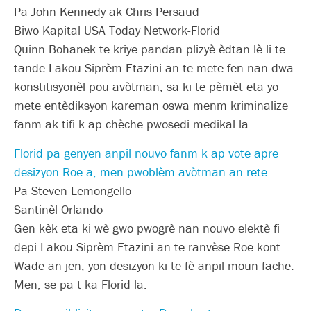
Pa John Kennedy ak Chris Persaud
Biwo Kapital USA Today Network-Florid
Quinn Bohanek te kriye pandan plizyè èdtan lè li te
tande Lakou Siprèm Etazini an te mete fen nan dwa
konstitisyonèl pou avòtman, sa ki te pèmèt eta yo
mete entèdiksyon kareman oswa menm kriminalize
fanm ak tifi k ap chèche pwosedi medikal la.
Florid pa genyen anpil nouvo fanm k ap vote apre
desizyon Roe a, men pwoblèm avòtman an rete.
Pa Steven Lemongello
Santinèl Orlando
Gen kèk eta ki wè gwo pwogrè nan nouvo elektè fi
depi Lakou Siprèm Etazini an te ranvèse Roe kont
Wade an jen, yon desizyon ki te fè anpil moun fache.
Men, se pa t ka Florid la.