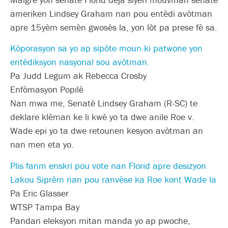
ameriken Lindsey Graham nan pou entèdi avòtman
apre 15yèm semèn gwosès la, yon lòt pa prese fè sa.
Kòporasyon sa yo ap sipòte moun ki patwone yon
entèdiksyon nasyonal sou avòtman.
Pa Judd Legum ak Rebecca Crosby
Enfòmasyon Popilè
Nan mwa me, Senatè Lindsey Graham (R-SC) te
deklare klèman ke li kwè yo ta dwe anile Roe v.
Wade epi yo ta dwe retounen kesyon avòtman an
nan men eta yo.
Plis fanm enskri pou vote nan Florid apre desizyon
Lakou Siprèm nan pou ranvèse ka Roe kont Wade la
Pa Eric Glasser
WTSP Tampa Bay
Pandan eleksyon mitan manda yo ap pwoche,