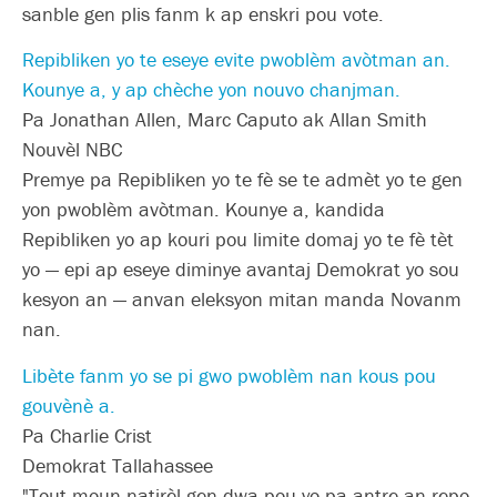
sanble gen plis fanm k ap enskri pou vote.
Repibliken yo te eseye evite pwoblèm avòtman an.
Kounye a, y ap chèche yon nouvo chanjman.
Pa Jonathan Allen, Marc Caputo ak Allan Smith
Nouvèl NBC
Premye pa Repibliken yo te fè se te admèt yo te gen
yon pwoblèm avòtman. Kounye a, kandida
Repibliken yo ap kouri pou limite domaj yo te fè tèt
yo — epi ap eseye diminye avantaj Demokrat yo sou
kesyon an — anvan eleksyon mitan manda Novanm
nan.
Libète fanm yo se pi gwo pwoblèm nan kous pou
gouvènè a.
Pa Charlie Crist
Demokrat Tallahassee
"Tout moun natirèl gen dwa pou yo pa antre an repo