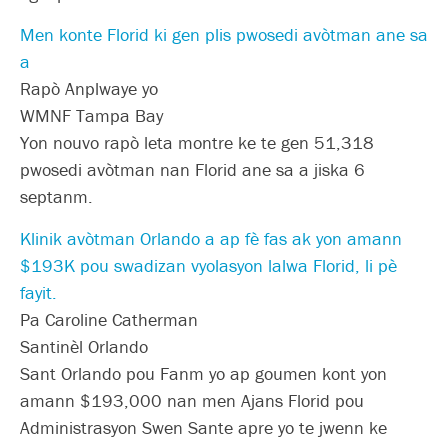
Men konte Florid ki gen plis pwosedi avòtman ane sa
a
Rapò Anplwaye yo
WMNF Tampa Bay
Yon nouvo rapò leta montre ke te gen 51,318
pwosedi avòtman nan Florid ane sa a jiska 6
septanm.
Klinik avòtman Orlando a ap fè fas ak yon amann
$193K pou swadizan vyolasyon lalwa Florid, li pè
fayit.
Pa Caroline Catherman
Santinèl Orlando
Sant Orlando pou Fanm yo ap goumen kont yon
amann $193,000 nan men Ajans Florid pou
Administrasyon Swen Sante apre yo te jwenn ke