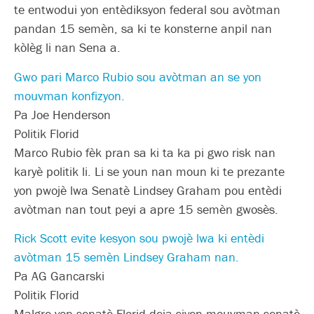
te entwodui yon entèdiksyon federal sou avòtman
pandan 15 semèn, sa ki te konsterne anpil nan
kòlèg li nan Sena a.
Gwo pari Marco Rubio sou avòtman an se yon
mouvman konfizyon.
Pa Joe Henderson
Politik Florid
Marco Rubio fèk pran sa ki ta ka pi gwo risk nan
karyè politik li. Li se youn nan moun ki te prezante
yon pwojè lwa Senatè Lindsey Graham pou entèdi
avòtman nan tout peyi a apre 15 semèn gwosès.
Rick Scott evite kesyon sou pwojè lwa ki entèdi
avòtman 15 semèn Lindsey Graham nan.
Pa AG Gancarski
Politik Florid
Malgre yon senatè Florid deja siyen mouvman senatè