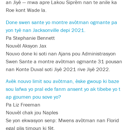
an Jiyè — mwa apre Lakou Siprèm nan te anile ka
Roe kont Wade la.
Done swen sante yo montre avòtman ogmante pa
yon tyè nan Jacksonville depi 2021.
Pa Stephanie Bennett
Nouvèl Aksyon Jax
Nouvo done ki soti nan Ajans pou Administrasyon
Swen Sante a montre avòtman ogmante 31 pousan
nan Konte Duval soti Jiyè 2021 rive Jiyè 2022.
Avèk nouvo limit sou avòtman, èske gwoup ki baze
sou lafwa yo pral ede fanm ansent yo ak tibebe yo t
ap goumen pou sove yo?
Pa Liz Freeman
Nouvèl chak jou Naples
Se yon ekwasyon senp: Mwens avòtman nan Florid
egal plis timoun ki fèt.