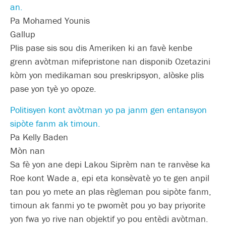
an.
Pa Mohamed Younis
Gallup
Plis pase sis sou dis Ameriken ki an favè kenbe
grenn avòtman mifepristone nan disponib Ozetazini
kòm yon medikaman sou preskripsyon, alòske plis
pase yon tyè yo opoze.
Politisyen kont avòtman yo pa janm gen entansyon
sipòte fanm ak timoun.
Pa Kelly Baden
Mòn nan
Sa fè yon ane depi Lakou Siprèm nan te ranvèse ka
Roe kont Wade a, epi eta konsèvatè yo te gen anpil
tan pou yo mete an plas règleman pou sipòte fanm,
timoun ak fanmi yo te pwomèt pou yo bay priyorite
yon fwa yo rive nan objektif yo pou entèdi avòtman.