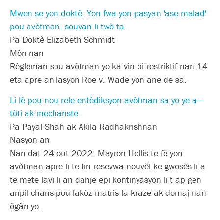
Mwen se yon doktè: Yon fwa yon pasyan 'ase malad'
pou avòtman, souvan li twò ta.
Pa Doktè Elizabeth Schmidt
Mòn nan
Règleman sou avòtman yo ka vin pi restriktif nan 14
eta apre anilasyon Roe v. Wade yon ane de sa.
Li lè pou nou rele entèdiksyon avòtman sa yo ye a—
tòti ak mechanste.
Pa Payal Shah ak Akila Radhakrishnan
Nasyon an
Nan dat 24 out 2022, Mayron Hollis te fè yon
avòtman apre li te fin resevwa nouvèl ke gwosès li a
te mete lavi li an danje epi kontinyasyon li t ap gen
anpil chans pou lakòz matris la kraze ak domaj nan
ògàn yo.