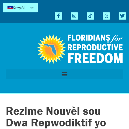
Kreyòl
English
Español
简体中文
Tiếng Việt
العربية
اردو
Rezime Nouvèl sou
Dwa Repwodiktif yo