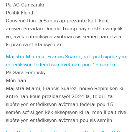
Pa AG Gancarski
Politik Florid
Gouvènè Ron DeSantis ap prezante ka li kont
ansyen Prezidan Donald Trump bay elektè evanjelik
yo, avèk entèdiksyon avòtman sis semèn nan eta a
ki pran sant atansyon an.
Majistra Miami a, Francis Suarez, di li pral sipòte yon
entèdiksyon federal sou avòtman pou 15 semèn.
Pa Sara Fortinsky
Mòn nan
Majistra Miami, Francis Suarez, nouvo Repibliken ki
antre nan kous prezidansyèl 2024 la, te di li ta
sipòte yon entèdiksyon avòtman federal pou 15
semèn sof si gen kèk eksepsyon ki ra, men li pa t rive
sipòte yon entèdiksyon avòtman pou sis semèn.