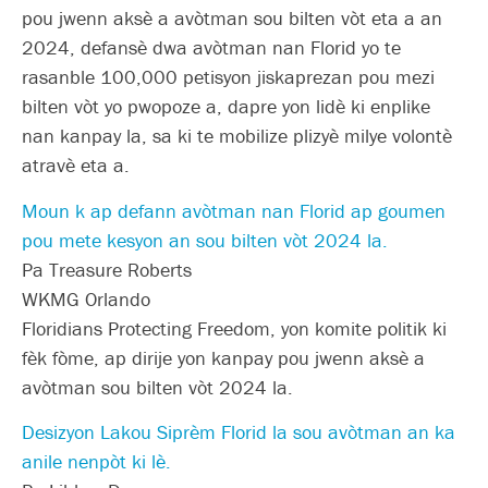
pou jwenn aksè a avòtman sou bilten vòt eta a an
2024, defansè dwa avòtman nan Florid yo te
rasanble 100,000 petisyon jiskaprezan pou mezi
bilten vòt yo pwopoze a, dapre yon lidè ki enplike
nan kanpay la, sa ki te mobilize plizyè milye volontè
atravè eta a.
Moun k ap defann avòtman nan Florid ap goumen
pou mete kesyon an sou bilten vòt 2024 la.
Pa Treasure Roberts
WKMG Orlando
Floridians Protecting Freedom, yon komite politik ki
fèk fòme, ap dirije yon kanpay pou jwenn aksè a
avòtman sou bilten vòt 2024 la.
Desizyon Lakou Siprèm Florid la sou avòtman an ka
anile nenpòt ki lè.