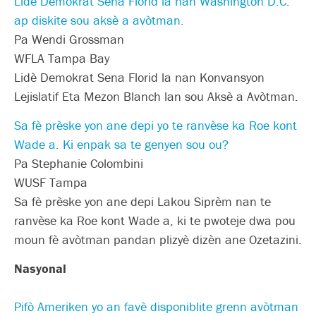
Lidè Demokrat Sena Florid la nan Washington D.C.
ap diskite sou aksè a avòtman.
Pa Wendi Grossman
WFLA Tampa Bay
Lidè Demokrat Sena Florid la nan Konvansyon
Lejislatif Eta Mezon Blanch lan sou Aksè a Avòtman.
Sa fè prèske yon ane depi yo te ranvèse ka Roe kont
Wade a. Ki enpak sa te genyen sou ou?
Pa Stephanie Colombini
WUSF Tampa
Sa fè prèske yon ane depi Lakou Siprèm nan te
ranvèse ka Roe kont Wade a, ki te pwoteje dwa pou
moun fè avòtman pandan plizyè dizèn ane Ozetazini.
Nasyonal
Pifò Ameriken yo an favè disponiblite grenn avòtman