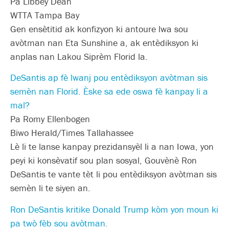
Pa Libbey Dean
WTTA Tampa Bay
Gen ensètitid ak konfizyon ki antoure lwa sou
avòtman nan Eta Sunshine a, ak entèdiksyon ki
anplas nan Lakou Siprèm Florid la.
DeSantis ap fè lwanj pou entèdiksyon avòtman sis
semèn nan Florid. Èske sa ede oswa fè kanpay li a
mal?
Pa Romy Ellenbogen
Biwo Herald/Times Tallahassee
Lè li te lanse kanpay prezidansyèl li a nan Iowa, yon
peyi ki konsèvatif sou plan sosyal, Gouvènè Ron
DeSantis te vante tèt li pou entèdiksyon avòtman sis
semèn li te siyen an.
Ron DeSantis kritike Donald Trump kòm yon moun ki
pa twò fèb sou avòtman.