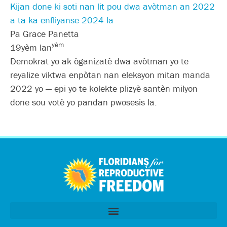
Kijan done ki soti nan lit pou dwa avòtman an 2022
a ta ka enfliyanse 2024 la
Pa Grace Panetta
yèm
19yèm lan
Demokrat yo ak òganizatè dwa avòtman yo te
reyalize viktwa enpòtan nan eleksyon mitan manda
2022 yo — epi yo te kolekte plizyè santèn milyon
done sou votè yo pandan pwosesis la.
اردو
العربية
Tiếng Việt
简体中文