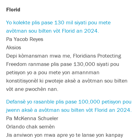
Florid
Yo kolekte plis pase 130 mil siyati pou mete
avòtman sou bilten vòt Florid an 2024.
Pa Yacob Reyes
Aksios
Depi kòmansman mwa me, Floridians Protecting
Freedom ranmase plis pase 130,000 siyati pou
petisyon yo a pou mete yon amannman
konstitisyonèl ki pwoteje aksè a avòtman sou bilten
vòt ane pwochèn nan.
Defansè yo rasanble plis pase 100,000 petisyon pou
jwenn aksè a avòtman sou bilten vòt Florid an 2024.
Pa McKenna Schueler
Orlando chak semèn
Jis anviwon yon mwa apre yo te lanse yon kanpay