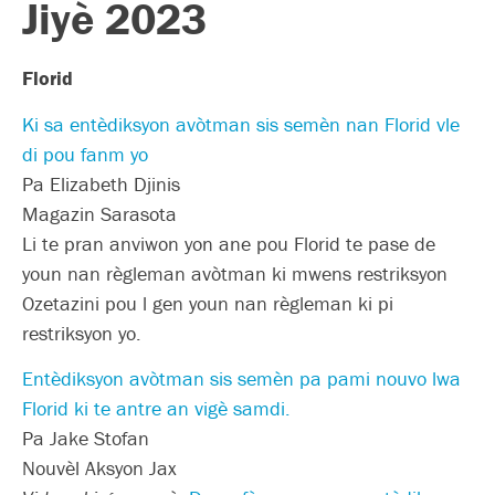
Jiyè 2023
Florid
Ki sa entèdiksyon avòtman sis semèn nan Florid vle
di pou fanm yo
Pa Elizabeth Djinis
Magazin Sarasota
Li te pran anviwon yon ane pou Florid te pase de
youn nan règleman avòtman ki mwens restriksyon
Ozetazini pou l gen youn nan règleman ki pi
restriksyon yo.
Entèdiksyon avòtman sis semèn pa pami nouvo lwa
Florid ki te antre an vigè samdi.
Pa Jake Stofan
Nouvèl Aksyon Jax