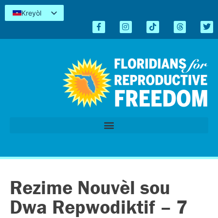
Kreyòl
English
Español
简体中文
Tiếng Việt
العربية
اردو
Rezime Nouvèl sou
Dwa Repwodiktif – 7