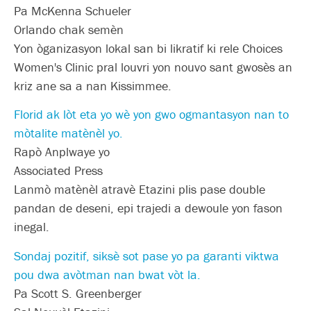
Pa McKenna Schueler
Orlando chak semèn
Yon òganizasyon lokal san bi likratif ki rele Choices
Women's Clinic pral louvri yon nouvo sant gwosès an
kriz ane sa a nan Kissimmee.
Florid ak lòt eta yo wè yon gwo ogmantasyon nan to
mòtalite matènèl yo.
Rapò Anplwaye yo
Associated Press
Lanmò matènèl atravè Etazini plis pase double
pandan de deseni, epi trajedi a dewoule yon fason
inegal.
Sondaj pozitif, siksè sot pase yo pa garanti viktwa
pou dwa avòtman nan bwat vòt la.
Pa Scott S. Greenberger