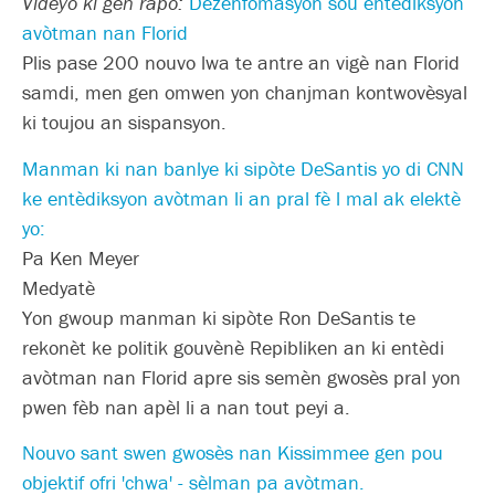
Videyo ki gen rapò:
Dezenfòmasyon sou entèdiksyon
avòtman nan Florid
Plis pase 200 nouvo lwa te antre an vigè nan Florid
samdi, men gen omwen yon chanjman kontwovèsyal
ki toujou an sispansyon.
Manman ki nan banlye ki sipòte DeSantis yo di CNN
ke entèdiksyon avòtman li an pral fè l mal ak elektè
yo:
Pa Ken Meyer
Medyatè
Yon gwoup manman ki sipòte Ron DeSantis te
rekonèt ke politik gouvènè Repibliken an ki entèdi
avòtman nan Florid apre sis semèn gwosès pral yon
pwen fèb nan apèl li a nan tout peyi a.
Nouvo sant swen gwosès nan Kissimmee gen pou
objektif ofri 'chwa' - sèlman pa avòtman.