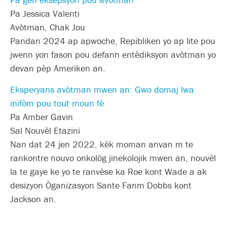
Pa Jessica Valenti
Avòtman, Chak Jou
Pandan 2024 ap apwoche, Repibliken yo ap lite pou
jwenn yon fason pou defann entèdiksyon avòtman yo
devan pèp Ameriken an.
Eksperyans avòtman mwen an: Gwo domaj lwa
inifòm pou tout moun fè
Pa Amber Gavin
Sal Nouvèl Etazini
Nan dat 24 jen 2022, kèk moman anvan m te
rankontre nouvo onkològ jinekolojik mwen an, nouvèl
la te gaye ke yo te ranvèse ka Roe kont Wade a ak
desizyon Òganizasyon Sante Fanm Dobbs kont
Jackson an.