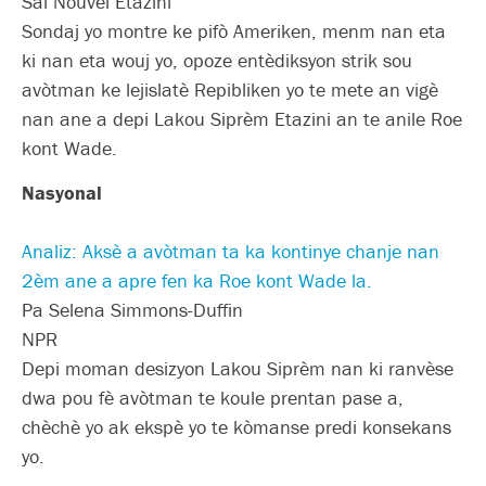
Sal Nouvèl Etazini
Sondaj yo montre ke pifò Ameriken, menm nan eta
ki nan eta wouj yo, opoze entèdiksyon strik sou
avòtman ke lejislatè Repibliken yo te mete an vigè
nan ane a depi Lakou Siprèm Etazini an te anile Roe
kont Wade.
Nasyonal
Analiz: Aksè a avòtman ta ka kontinye chanje nan
2èm ane a apre fen ka Roe kont Wade la.
Pa Selena Simmons-Duffin
NPR
Depi moman desizyon Lakou Siprèm nan ki ranvèse
dwa pou fè avòtman te koule prentan pase a,
chèchè yo ak ekspè yo te kòmanse predi konsekans
yo.