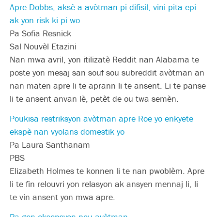
Apre Dobbs, aksè a avòtman pi difisil, vini pita epi
ak yon risk ki pi wo.
Pa Sofia Resnick
Sal Nouvèl Etazini
Nan mwa avril, yon itilizatè Reddit nan Alabama te
poste yon mesaj san souf sou subreddit avòtman an
nan maten apre li te aprann li te ansent. Li te panse
li te ansent anvan lè, petèt de ou twa semèn.
Poukisa restriksyon avòtman apre Roe yo enkyete
ekspè nan vyolans domestik yo
Pa Laura Santhanam
PBS
Elizabeth Holmes te konnen li te nan pwoblèm. Apre
li te fin relouvri yon relasyon ak ansyen mennaj li, li
te vin ansent yon mwa apre.
Pa gen eksepsyon pou avòtman