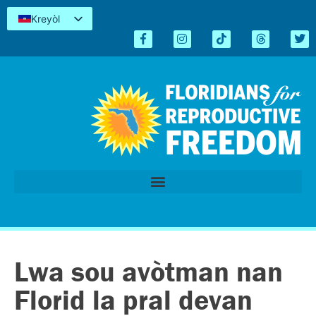
Kreyòl
English
Español
简体中文
Tiếng Việt
العربية
اردو
Lwa sou avòtman nan
Florid la pral devan