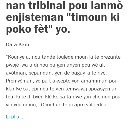
nan tribinal pou lanmò
enjisteman "timoun ki
poko fèt" yo.
Dara Kam
“Kounye a, nou tande toulede moun ki te prezante
pwojè lwa a di nou pa gen anyen pou wè ak
avòtman, sepandan, gen de bagay ki te rive.
Premyèman, yo pa t aksepte yon amannman pou
klarifye sa, epi nou te gen temwayaj opozisyon an
tou, ki te di byen klè ke sa ta dwe yon chemen pou
vin yon moun,” Goodhue te di apre vòt jedi a.
Li plis ...