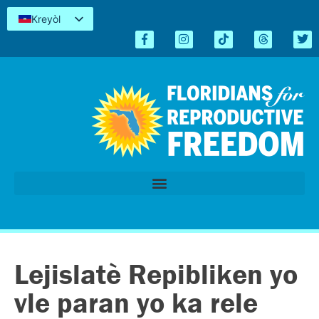
Kreyòl
English
Español
简体中文
Tiếng Việt
العربية
اردو
Lejislatè Repibliken yo
vle paran yo ka rele