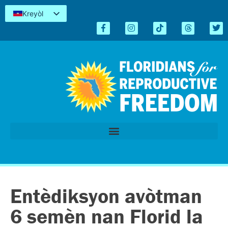
Kreyòl
English
Español
简体中文
Tiếng Việt
العربية
اردو
Entèdiksyon avòtman
6 semèn nan Florid la