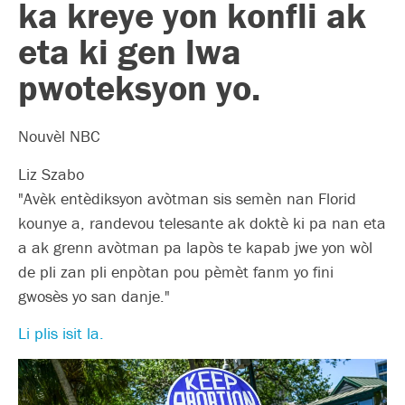
ka kreye yon konfli ak
eta ki gen lwa
pwoteksyon yo.
Nouvèl NBC
Liz Szabo
"Avèk entèdiksyon avòtman sis semèn nan Florid
kounye a, randevou telesante ak doktè ki pa nan eta
a ak grenn avòtman pa lapòs te kapab jwe yon wòl
de pli zan pli enpòtan pou pèmèt fanm yo fini
gwosès yo san danje."
Li plis isit la.