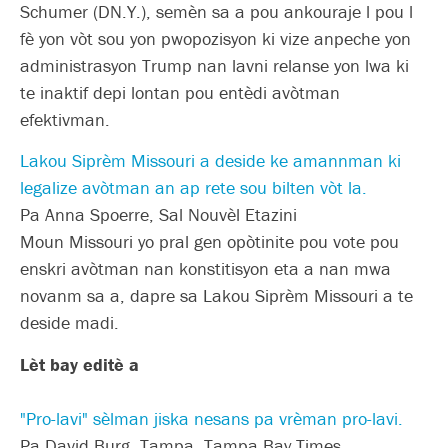
Schumer (DN.Y.), semèn sa a pou ankouraje l pou l
fè yon vòt sou yon pwopozisyon ki vize anpeche yon
administrasyon Trump nan lavni relanse yon lwa ki
te inaktif depi lontan pou entèdi avòtman
efektivman.
Lakou Siprèm Missouri a deside ke amannman ki
legalize avòtman an ap rete sou bilten vòt la.
Pa Anna Spoerre, Sal Nouvèl Etazini
Moun Missouri yo pral gen opòtinite pou vote pou
enskri avòtman nan konstitisyon eta a nan mwa
novanm sa a, dapre sa Lakou Siprèm Missouri a te
deside madi.
Lèt bay editè a
"Pro-lavi" sèlman jiska nesans pa vrèman pro-lavi.
Pa David Burg, Tampa, Tampa Bay Times