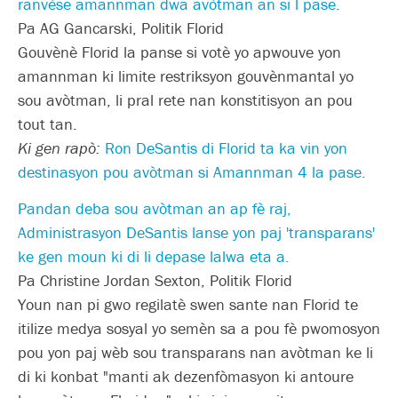
ranvèse amannman dwa avòtman an si l pase.
Pa AG Gancarski, Politik Florid
Gouvènè Florid la panse si votè yo apwouve yon
amannman ki limite restriksyon gouvènmantal yo
sou avòtman, li pral rete nan konstitisyon an pou
tout tan.
Ki gen rapò:
Ron DeSantis di Florid ta ka vin yon
destinasyon pou avòtman si Amannman 4 la pase.
Pandan deba sou avòtman an ap fè raj,
Administrasyon DeSantis lanse yon paj 'transparans'
ke gen moun ki di li depase lalwa eta a.
Pa Christine Jordan Sexton, Politik Florid
Youn nan pi gwo regilatè swen sante nan Florid te
itilize medya sosyal yo semèn sa a pou fè pwomosyon
pou yon paj wèb sou transparans nan avòtman ke li
di ki konbat "manti ak dezenfòmasyon ki antoure