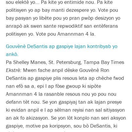
sou elektè yo... Pa kite yo entimide nou. Pa kite
politisyen yo ap bay manti dezespere yo. Vote pou
bay pasyan yo libète pou yo pran pwòp desizyon yo
anrapò ak swen sante repwodiktif san entèferans
politisyen yo. Vote pou Amannman 4 la.
Gouvènè DeSantis ap gaspiye lajan kontribyab yo
ankò.
Pa Shelley Manes, St. Petersburg, Tampa Bay Times
Ekstrè:
Mwen fache anpil dèske Gouvènè Ron
DeSantis ap gaspiye plis resous leta ap chèche fwod
nan efò sa a, epi l ap fòse gwoup ki sipòte
Amannman 4 la rasanble resous nou yo pou nou
defann tèt nou. Se yon gaspiyaj tan ak lajan presye
ki evidan anpil e l ap sèlman reyisi nan sal sitiyasyon
an ak fo akizasyon. Se yon lòt konplo nan seri aksyon
gaspiye, motive pa koripsyon, sou bò DeSantis, ki