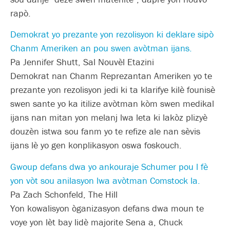
rapò.
Demokrat yo prezante yon rezolisyon ki deklare sipò
Chanm Ameriken an pou swen avòtman ijans.
Pa Jennifer Shutt, Sal Nouvèl Etazini
Demokrat nan Chanm Reprezantan Ameriken yo te
prezante yon rezolisyon jedi ki ta klarifye kilè founisè
swen sante yo ka itilize avòtman kòm swen medikal
ijans nan mitan yon melanj lwa leta ki lakòz plizyè
douzèn istwa sou fanm yo te refize ale nan sèvis
ijans lè yo gen konplikasyon oswa foskouch.
Gwoup defans dwa yo ankouraje Schumer pou l fè
yon vòt sou anilasyon lwa avòtman Comstock la.
Pa Zach Schonfeld, The Hill
Yon kowalisyon òganizasyon defans dwa moun te
voye yon lèt bay lidè majorite Sena a, Chuck