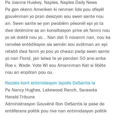
Pa Joanne Huskey, Naples, Naples Daily News
Pa gen okenn Ameriken ki renmen lide pou ofisyèl
gouvènman yo pran desizyon sou swen sante nou
an. Swen sante se yon pwoblèm pèsonèl epi yo ta
dwe detèmine sa an konsiltasyon prive ak fanmi nou
yo ak doktè nou yo... Nan dat 5 novanm nan, nou ka
ranvèse entèdiksyon sis semèn sou avòtman an epi
retabli dwa fanm yo pou yo chwazi pwòp swen sante
yo nan Florid, jan lalwa te ye pandan 50 ane anba
Roe v. Wade. Vote WI sou Amannman Kat si libète
nou an enpòtan pou ou.
Reziste kont entimidasyon lapolis DeSantis la
Pa Nancy Hughes, Lakewood Ranch, Sarasota
Herald-Tribune
Administrasyon Gouvènè Ron DeSantis la pase de
entèferans politik pou rive nan entimidasyon politik