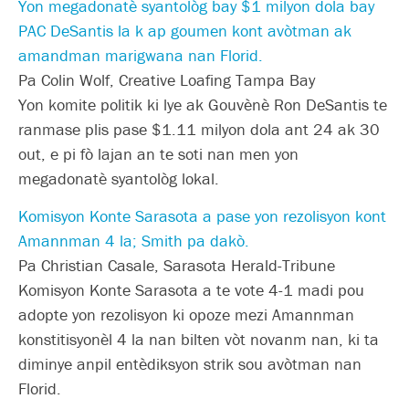
Yon megadonatè syantològ bay $1 milyon dola bay
PAC DeSantis la k ap goumen kont avòtman ak
amandman marigwana nan Florid.
Pa Colin Wolf, Creative Loafing Tampa Bay
Yon komite politik ki lye ak Gouvènè Ron DeSantis te
ranmase plis pase $1.11 milyon dola ant 24 ak 30
out, e pi fò lajan an te soti nan men yon
megadonatè syantològ lokal.
Komisyon Konte Sarasota a pase yon rezolisyon kont
Amannman 4 la; Smith pa dakò.
Pa Christian Casale, Sarasota Herald-Tribune
Komisyon Konte Sarasota a te vote 4-1 madi pou
adopte yon rezolisyon ki opoze mezi Amannman
konstitisyonèl 4 la nan bilten vòt novanm nan, ki ta
diminye anpil entèdiksyon strik sou avòtman nan
Florid.