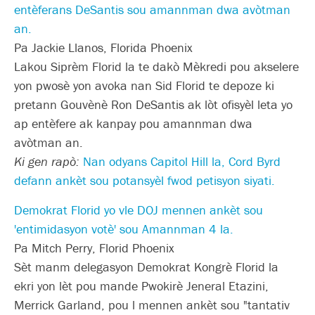
entèferans DeSantis sou amannman dwa avòtman
an.
Pa Jackie Llanos, Florida Phoenix
Lakou Siprèm Florid la te dakò Mèkredi pou akselere
yon pwosè yon avoka nan Sid Florid te depoze ki
pretann Gouvènè Ron DeSantis ak lòt ofisyèl leta yo
ap entèfere ak kanpay pou amannman dwa
avòtman an.
Ki gen rapò:
Nan odyans Capitol Hill la, Cord Byrd
defann ankèt sou potansyèl fwod petisyon siyati.
Demokrat Florid yo vle DOJ mennen ankèt sou
'entimidasyon votè' sou Amannman 4 la.
Pa Mitch Perry, Florid Phoenix
Sèt manm delegasyon Demokrat Kongrè Florid la
ekri yon lèt pou mande Pwokirè Jeneral Etazini,
Merrick Garland, pou l mennen ankèt sou "tantativ