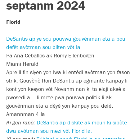
septanm 2024
Florid
DeSantis apiye sou pouvwa gouvènman eta a pou
defèt avòtman sou bilten vòt la.
Pa Ana Ceballos ak Romy Ellenbogen
Miami Herald
Apre li fin siyen yon lwa ki entèdi avòtman yon fason
strik, Gouvènè Ron DeSantis ap ogmante kanpay li
kont yon kesyon vòt Novanm nan ki ta elaji aksè a
pwosedi a — li mete pwa pouvwa politik li ak
gouvènman eta a dèyè yon kanpay pou defèt
Amannman 4 la.
Ki gen rapò:
DeSantis ap diskite ak moun ki sipòte
dwa avòtman sou mezi vòt Florid la.