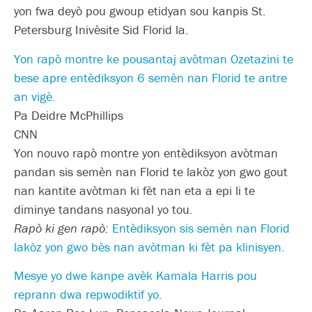
yon fwa deyò pou gwoup etidyan sou kanpis St.
Petersburg Inivèsite Sid Florid la.
Yon rapò montre ke pousantaj avòtman Ozetazini te
bese apre entèdiksyon 6 semèn nan Florid te antre
an vigè.
Pa Deidre McPhillips
CNN
Yon nouvo rapò montre yon entèdiksyon avòtman
pandan sis semèn nan Florid te lakòz yon gwo gout
nan kantite avòtman ki fèt nan eta a epi li te
diminye tandans nasyonal yo tou.
Rapò ki gen rapò:
Entèdiksyon sis semèn nan Florid
lakòz yon gwo bès nan avòtman ki fèt pa klinisyen.
Mesye yo dwe kanpe avèk Kamala Harris pou
reprann dwa repwodiktif yo.