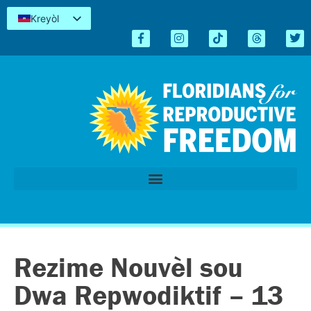
Kreyòl
English
Español
简体中文
Tiếng Việt
العربية
اردو
Rezime Nouvèl sou
Dwa Repwodiktif – 13