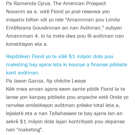
Pa Ramenda Cyrus, The American Prospect
Novanm sa a, votè Florid yo pral resevwa yon
inisyativ bilten vòt yo rele "Amannman pou Limite
Entèferans Gouvènman an nan Avòtman," oubyen
Amannman 4, ki ta mete dwa pou fè avòtman nan
konstitisyon eta a.
Repibliken Florid yo te vòlè $1 milyon dola pou
maketing bay ajans leta ki kounye a finanse piblisite
kont avòtman.
Pa Jason Garcia, Ap chèche Lwaye
Kèk mwa anvan ajans swen sante piblik Florid la te
lanse yon kanpay piblisite pou anpeche votè Orida yo
ranvèse entèdiksyon avòtman prèske total leta a,
lejislatè eta a nan Tallahassee te bay ajans lan an
sekrè $1 milyon dola lajan kontribyab pou depanse
nan "maketing".