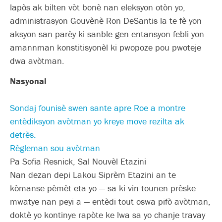
lapòs ak bilten vòt bonè nan eleksyon otòn yo,
administrasyon Gouvènè Ron DeSantis la te fè yon
aksyon san parèy ki sanble gen entansyon febli yon
amannman konstitisyonèl ki pwopoze pou pwoteje
dwa avòtman.
Nasyonal
Sondaj founisè swen sante apre Roe a montre
entèdiksyon avòtman yo kreye move rezilta ak
detrès.
Règleman sou avòtman
Pa Sofia Resnick, Sal Nouvèl Etazini
Nan dezan depi Lakou Siprèm Etazini an te
kòmanse pèmèt eta yo — sa ki vin tounen prèske
mwatye nan peyi a — entèdi tout oswa pifò avòtman,
doktè yo kontinye rapòte ke lwa sa yo chanje travay