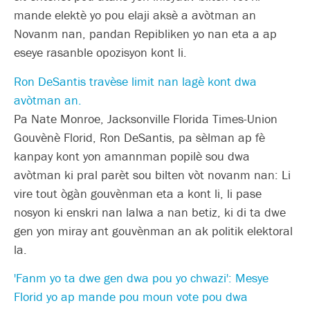
mande elektè yo pou elaji aksè a avòtman an
Novanm nan, pandan Repibliken yo nan eta a ap
eseye rasanble opozisyon kont li.
Ron DeSantis travèse limit nan lagè kont dwa
avòtman an.
Pa Nate Monroe, Jacksonville Florida Times-Union
Gouvènè Florid, Ron DeSantis, pa sèlman ap fè
kanpay kont yon amannman popilè sou dwa
avòtman ki pral parèt sou bilten vòt novanm nan: Li
vire tout ògàn gouvènman eta a kont li, li pase
nosyon ki enskri nan lalwa a nan betiz, ki di ta dwe
gen yon miray ant gouvènman an ak politik elektoral
la.
'Fanm yo ta dwe gen dwa pou yo chwazi': Mesye
Florid yo ap mande pou moun vote pou dwa