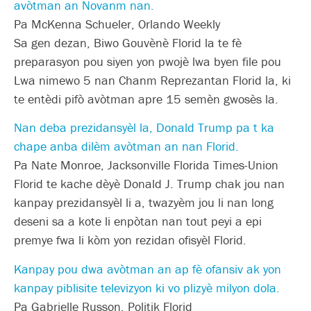
avòtman an Novanm nan.
Pa McKenna Schueler, Orlando Weekly
Sa gen dezan, Biwo Gouvènè Florid la te fè
preparasyon pou siyen yon pwojè lwa byen file pou
Lwa nimewo 5 nan Chanm Reprezantan Florid la, ki
te entèdi pifò avòtman apre 15 semèn gwosès la.
Nan deba prezidansyèl la, Donald Trump pa t ka
chape anba dilèm avòtman an nan Florid.
Pa Nate Monroe, Jacksonville Florida Times-Union
Florid te kache dèyè Donald J. Trump chak jou nan
kanpay prezidansyèl li a, twazyèm jou li nan long
deseni sa a kote li enpòtan nan tout peyi a epi
premye fwa li kòm yon rezidan ofisyèl Florid.
Kanpay pou dwa avòtman an ap fè ofansiv ak yon
kanpay piblisite televizyon ki vo plizyè milyon dola.
Pa Gabrielle Russon, Politik Florid