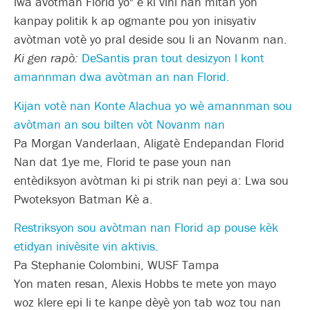
lwa avòtman Florid yo" e ki vini nan mitan yon
kanpay politik k ap ogmante pou yon inisyativ
avòtman votè yo pral deside sou li an Novanm nan.
Ki gen rapò:
DeSantis pran tout desizyon l kont
amannman dwa avòtman an nan Florid.
Kijan votè nan Konte Alachua yo wè amannman sou
avòtman an sou bilten vòt Novanm nan
Pa Morgan Vanderlaan, Aligatè Endepandan Florid
Nan dat 1ye me, Florid te pase youn nan
entèdiksyon avòtman ki pi strik nan peyi a: Lwa sou
Pwoteksyon Batman Kè a.
Restriksyon sou avòtman nan Florid ap pouse kèk
etidyan inivèsite vin aktivis.
Pa Stephanie Colombini, WUSF Tampa
Yon maten resan, Alexis Hobbs te mete yon mayo
woz klere epi li te kanpe dèyè yon tab woz tou nan