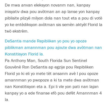
De mwa anvan eleksyon novanm nan, kanpay
inisyativ dwa pou avòtman an ap lanse yon kanpay
piblisite plizyè milyon dola nan tout eta a pou di votè
yo ke entèdiksyon avòtman sis semèn aktyèl Florid la
twò ekstrèm.
DeSantis mande Repibliken yo pou yo opoze
piblikman amannman pou ajoute dwa avòtman nan
Konstitisyon Florid la.
Pa Anthony Man, South Florida Sun Sentinel
Gouvènè Ron DeSantis ap egzije pou Repibliken
Florid yo ki eli yo mete tèt ansanm avè l pou opoze
amannman yo pwopoze a ki ta mete dwa avòtman
nan Konstitisyon eta a. Epi li vle yon pati nan lajan
kanpay yo a ede finanse efò pou defèt Amannman 4
la.