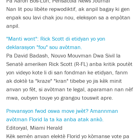
Pa Aaron Bos-Lun, Pensacola News Journal
Nan lit pou libète repwodiktif, ak anpil bagay ki gen
enpak sou lavi chak jou nou, eleksyon sa a enpòtan
anpil.
"Manti wont": Rick Scott di etidyan yo yon
deklarasyon "fou" sou avòtman.
Pa David Badash, Nouvo Mouvman Dwa Sivil la
Senatè ameriken Rick Scott (R-FL) anba kritik poutèt
yon videyo kote li di san fondman ke etidyan, fanm
ak doktè ta "kraze" "kran" tibebe yo jis kèk minit
anvan yo fèt, si avòtman te legal, aparaman nan nèf
mwa, oubyen touye yo grangou touswit apre.
Prevansyon fwod oswa move jwèt? Amannman
avòtman Florid la ta ka anba atak ankò.
Editoryal, Miami Herald
Kèk semèn anvan elektè Florid yo kòmanse vote pa