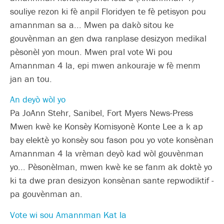
souliye rezon ki fè anpil Floridyen te fè petisyon pou
amannman sa a... Mwen pa dakò sitou ke
gouvènman an gen dwa ranplase desizyon medikal
pèsonèl yon moun. Mwen pral vote Wi pou
Amannman 4 la, epi mwen ankouraje w fè menm
jan an tou.
An deyò wòl yo
Pa JoAnn Stehr, Sanibel, Fort Myers News-Press
Mwen kwè ke Konsèy Komisyonè Konte Lee a k ap
bay elektè yo konsèy sou fason pou yo vote konsènan
Amannman 4 la vrèman deyò kad wòl gouvènman
yo... Pèsonèlman, mwen kwè ke se fanm ak doktè yo
ki ta dwe pran desizyon konsènan sante repwodiktif -
pa gouvènman an.
Vote wi sou Amannman Kat la