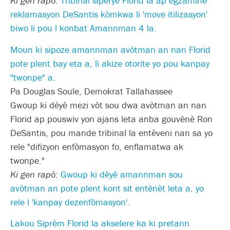
Ki gen rapò:
Tribinal siperyè Florid la ap egzamine
reklamasyon DeSantis kòmkwa li 'move itilizasyon'
biwo li pou l konbat Amannman 4 la.
Moun ki sipoze amannman avòtman an nan Florid
pote plent bay eta a, li akize otorite yo pou kanpay
"twonpe" a.
Pa Douglas Soule, Demokrat Tallahassee
Gwoup ki dèyè mezi vòt sou dwa avòtman an nan
Florid ap pouswiv yon ajans leta anba gouvènè Ron
DeSantis, pou mande tribinal la entèveni nan sa yo
rele "difizyon enfòmasyon fo, enflamatwa ak
twonpe."
Ki gen rapò:
Gwoup ki dèyè amannman sou
avòtman an pote plent kont sit entènèt leta a, yo
rele l 'kanpay dezenfòmasyon'.
Lakou Siprèm Florid la akselere ka ki pretann