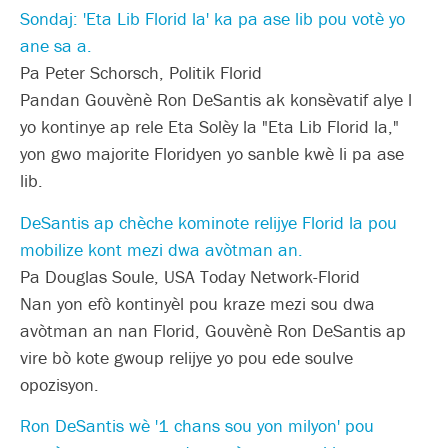
Sondaj: 'Eta Lib Florid la' ka pa ase lib pou votè yo
ane sa a.
Pa Peter Schorsch, Politik Florid
Pandan Gouvènè Ron DeSantis ak konsèvatif alye l
yo kontinye ap rele Eta Solèy la "Eta Lib Florid la,"
yon gwo majorite Floridyen yo sanble kwè li pa ase
lib.
DeSantis ap chèche kominote relijye Florid la pou
mobilize kont mezi dwa avòtman an.
Pa Douglas Soule, USA Today Network-Florid
Nan yon efò kontinyèl pou kraze mezi sou dwa
avòtman an nan Florid, Gouvènè Ron DeSantis ap
vire bò kote gwoup relijye yo pou ede soulve
opozisyon.
Ron DeSantis wè '1 chans sou yon milyon' pou