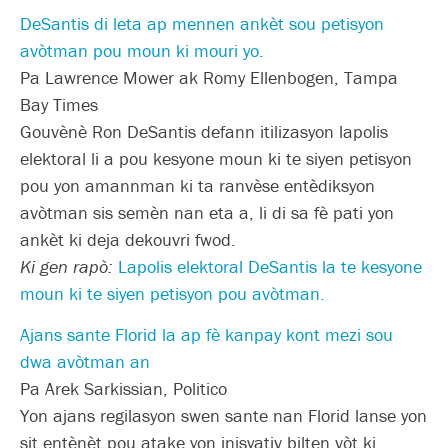
DeSantis di leta ap mennen ankèt sou petisyon
avòtman pou moun ki mouri yo.
Pa Lawrence Mower ak Romy Ellenbogen, Tampa
Bay Times
Gouvènè Ron DeSantis defann itilizasyon lapolis
elektoral li a pou kesyone moun ki te siyen petisyon
pou yon amannman ki ta ranvèse entèdiksyon
avòtman sis semèn nan eta a, li di sa fè pati yon
ankèt ki deja dekouvri fwod.
Ki gen rapò:
Lapolis elektoral DeSantis la te kesyone
moun ki te siyen petisyon pou avòtman.
Ajans sante Florid la ap fè kanpay kont mezi sou
dwa avòtman an
Pa Arek Sarkissian, Politico
Yon ajans regilasyon swen sante nan Florid lanse yon
sit entènèt pou atake yon inisyativ bilten vòt ki