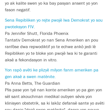
yo ak kalite swen yo ka bay pasyan ansent yo yon
fason negatif.
Sena Repibliken yo rejte pwojè lwa Demokrat yo sou
pwoteksyon FIV.
Pa Jennifer Shutt, Florida Phoenix
Tantativ Demokrat yo nan Sena Ameriken an pou
ranfòse dwa repwodiktif yo te echwe ankò jedi lè
Repibliken yo te bloke yon pwojè lwa ki te garanti
aksè a fekondasyon in vitro.
Yon rapò avèti ke plizyè milyon fanm ameriken pa
gen aksè a swen matènite.
Pa Anna Betts, The Guardian
Plis pase yon tyè nan konte ameriken yo pa gen yon
sèl sant akouchman medikal oubyen sèvis yon
klinisyen obstetrik, sa ki lakòz defansè sante yo avèti
sou danje "dezè swen matènite", dapre yon nouvo