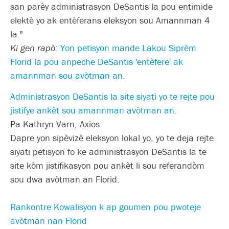
san parèy administrasyon DeSantis la pou entimide
elektè yo ak entèferans eleksyon sou Amannman 4
la."
Ki gen rapò:
Yon petisyon mande Lakou Siprèm
Florid la pou anpeche DeSantis 'entèfere' ak
amannman sou avòtman an.
Administrasyon DeSantis la site siyati yo te rejte pou
jistifye ankèt sou amannman avòtman an.
Pa Kathryn Varn, Axios
Dapre yon sipèvizè eleksyon lokal yo, yo te deja rejte
siyati petisyon fo ke administrasyon DeSantis la te
site kòm jistifikasyon pou ankèt li sou referandòm
sou dwa avòtman an Florid.
Rankontre Kowalisyon k ap goumen pou pwoteje
avòtman nan Florid