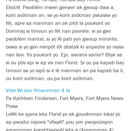
Ekstrè:
Pwoblèm mwen genyen ak gwoup dwa a,
kont avòtman an, se yo kont avòtman jiskaske yo
fèt, apre sa manman an ak pitit la poukont yo.
Dommaj si timoun yo fèt nan povrete, si yo gen
pwoblèm mantal, si yo fè pati yon gwoup minorite,
oswa si yo gen nenpòt lòt obstak ki anpeche yo reyisi
nan lavi. Yo poukont yo. Epi, asirans sante? Bliye sa
si ou pòv epi w ap viv nan Florid. Si ou pa kapab bay
timoun sa yo sipò si e lè manman an pa kapab ba li,
ou kont avòtman, ou pa kont avòtman.
Vote Wi sou Amannman 4 la
Pa Kathleen Finderson, Fort Myers, Fort Myers News-
Press
Lefèt ke ajans leta Florid yo ak gouvènman lokal yo
ap pwodui repons "ofisyèl" pou yon pwopozisyon
amannman konstitisyonèl leta a (Amannman 4)