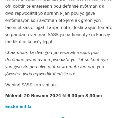
ofri opòtinite enteresan pou defansè avòtman ak
dwa repwodiktif yo aprann kijan pou yo gaye
enfòmasyon sou avòtman oto-jere ak grenn yon
fason efikas e legal. Tanpri note, deklarasyon fòmatè
yo pandan evènman SASS yo pa konstitye ni konsèy
medikal ni konsèy legal.
Chak moun ta dwe gen pouvwa ak resous pou
detèmine pwòp avni repwodiktif yo—kit se kontinye
yon gwosès pou elve pitit oswa mete fen nan yon
gwosès—jistis repwodiktif egzije sa!
Webinè SASS kap vini an:
Mèkredi 20 Novanm 2024 @ 6:30pm-8:30pm
Enskri isit la