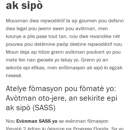
ak sipò
Mouvman dwa repwodiktif la ap goumen pou defann
dwa legal pou jwenn swen pou avòtman, men
kounye a plis pase tout tan, nou dwe revandike nèt
pouvwa pou detèmine pwòp destine repwodiktif nou.
Moun deja ap itilize grenn avòtman poukont yo pou
mete fen nan gwosès yo lakay yo. Grenn yo an
sekirite epi efikas, men enfòmasyon ak sipò ki egzak
nesesè.
Atelye fòmasyon pou fòmatè yo:
Avòtman oto-jere, an sekirite epi
ak sipò (SASS)
Nou
Evènman SASS yo
se evènman fòmasyon
fòmatè 2 èdtan ki òganize pa Progress Florida. Sa yo