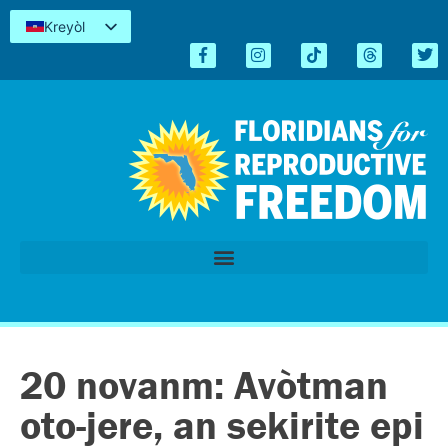
Kreyòl
English
Español
简体中文
Tiếng Việt
العربية
اردو
20 novanm: Avòtman
oto-jere, an sekirite epi