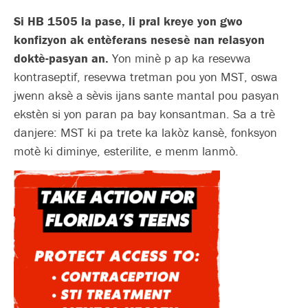
Si HB 1505 la pase, li pral kreye yon gwo
konfizyon ak entèferans nesesè nan relasyon
doktè-pasyan an.
Yon minè p ap ka resevwa
kontraseptif, resevwa tretman pou yon MST, oswa
jwenn aksè a sèvis ijans sante mantal pou pasyan
ekstèn si yon paran pa bay konsantman. Sa a trè
danjere: MST ki pa trete ka lakòz kansè, fonksyon
motè ki diminye, esterilite, e menm lanmò.