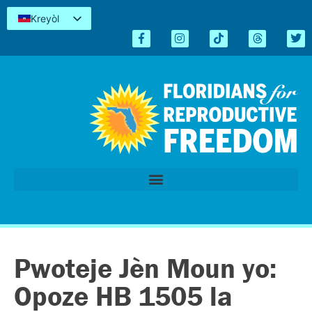
Kreyòl
English
Español
简体中文
Tiếng Việt
العربية
اردو
Pwoteje Jèn Moun yo:
Opoze HB 1505 la